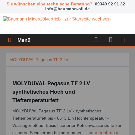
Sie wünschen eine technische Beratung?
09349 92 91 32
|
info@baumann-oil.de
Menü
MOLYDUVAL Pegasus TF 2 LV
MOLYDUVAL Pegasus TF 2 LV
synthetisches Hoch und
Tieftemperaturfett
MOLYDUVAL Pegasus TF 2 LV - synthetisches
Tieftemperaturfett bis - 65°C Ein Hochtemperatur -
Wälzlagerfett auf Basis fluorierter Kohlenwasserstoffe zur
sicheren Schmierung bei sehr hohen...
mehr erfahren »