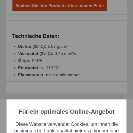
Suchen Sie Ihre Produkte über unsere Filter
Technische Daten:
Dichte (20°C):
1,67 g/cm³
Viskosität (25°C):
0,45 mm²/s
Öltyp:
PFPE
Pourpoint:
< -110 °C
Flammpunkt:
nicht entflammbar
Schnelle Lieferzeiten
Für ein optimales Online-Angebot
Aktiv
Funktionale
Beste Markenqualität
Diese Website verwendet Cookies, um Ihnen die
Aktiv
Marketing
bestmögliche Funktionalität bieten zu können und