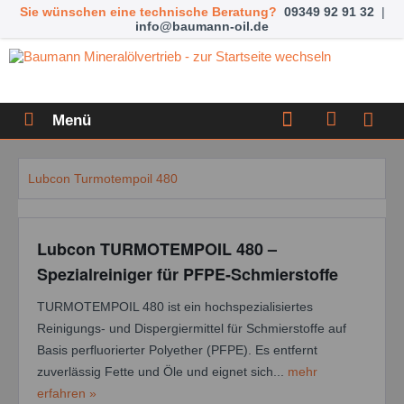
Sie wünschen eine technische Beratung?
09349 92 91 32
|
info@baumann-oil.de
Menü
Lubcon Turmotempoil 480
Lubcon TURMOTEMPOIL 480 –
Spezialreiniger für PFPE-Schmierstoffe
TURMOTEMPOIL 480 ist ein hochspezialisiertes
Reinigungs- und Dispergiermittel für Schmierstoffe auf
Basis perfluorierter Polyether (PFPE). Es entfernt
zuverlässig Fette und Öle und eignet sich...
mehr
erfahren »