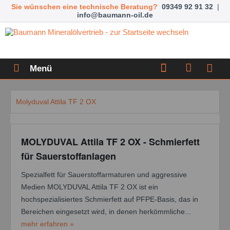
Sie wünschen eine technische Beratung?
09349 92 91 32
|
info@baumann-oil.de
Menü
Molyduval Attila TF 2 OX
MOLYDUVAL Attila TF 2 OX - Schmierfett
für Sauerstoffanlagen
Spezialfett für Sauerstoffarmaturen und aggressive
Medien MOLYDUVAL Attila TF 2 OX ist ein
hochspezialisiertes Schmierfett auf PFPE-Basis, das in
Bereichen eingesetzt wird, in denen herkömmliche...
mehr erfahren »