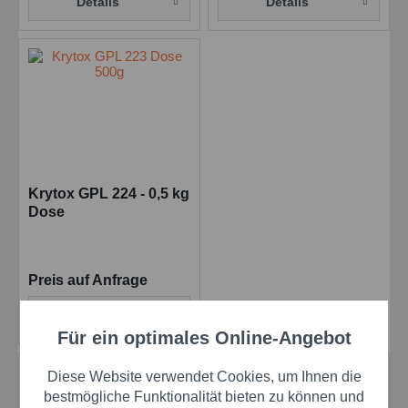
Details
Details
Krytox GPL 224 - 0,5 kg
Dose
Preis auf Anfrage
Details
Für ein optimales Online-Angebot
Aktiv
Funktionale
Eigenschaften:
Diese Website verwendet Cookies, um Ihnen die
Aktiv
Marketing
bestmögliche Funktionalität bieten zu können und