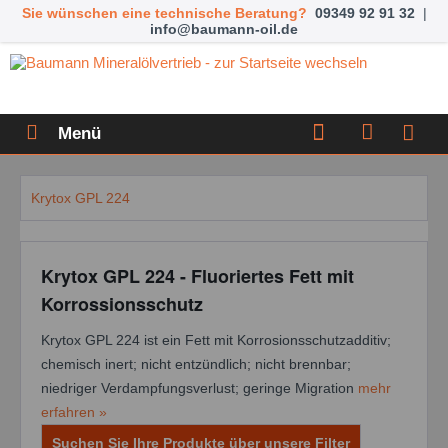
Sie wünschen eine technische Beratung?
09349 92 91 32
|
info@baumann-oil.de
Menü
Krytox GPL 224
Krytox GPL 224 - Fluoriertes Fett mit
Korrossionsschutz
Krytox GPL 224 ist ein Fett mit Korrosionsschutzadditiv;
chemisch inert; nicht entzündlich; nicht brennbar;
niedriger Verdampfungsverlust; geringe Migration
mehr
erfahren »
Suchen Sie Ihre Produkte über unsere Filter