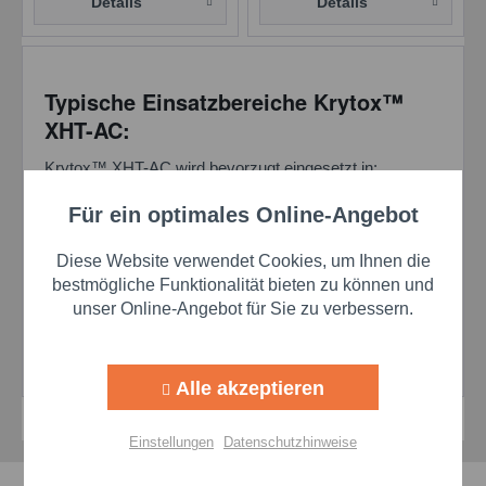
Details
Details
Typische Einsatzbereiche Krytox™
XHT-AC:
Krytox™ XHT-AC wird bevorzugt eingesetzt in:
Für ein optimales Online-Angebot
Lackieranlagen (z. B. Förderkettenlager)
Aktiv
Funktionale
Papier- und Wellpappenmaschinen
Diese Website verwendet Cookies, um Ihnen die
Hochtemperatur-Öfen & Textilausrüstung
Aktiv
Marketing
bestmögliche Funktionalität bieten zu können und
Schweißanlagen und Ventilatorlager
unser Online-Angebot für Sie zu verbessern.
Fördertechnik in der Glas- oder Aluminiumproduktion
Backöfen, Tenterrahmen, Ventilatoren und
Aktiv
Tracking
Ziehmaschinen
Alle akzeptieren
Aktiv
Personalisierung
Einstellungen
Datenschutzhinweise
Aktiv
Service