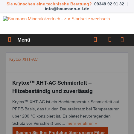
Sie wünschen eine technische Beratung?
09349 92 91 32
|
info@baumann-oil.de
Menü
Krytox XHT-AC
Krytox™ XHT-AC Schmierfett –
Hitzebeständig und zuverlässig
Krytox™ XHT-AC ist ein Hochtemperatur-Schmierfett auf
PFPE-Basis, das für den Dauereinsatz bei Temperaturen
über 200 °C konzipiert ist. Es bietet hervorragenden
Schutz vor Verschleiß und...
mehr erfahren »
Suchen Sie Ihre Produkte über unsere Filter