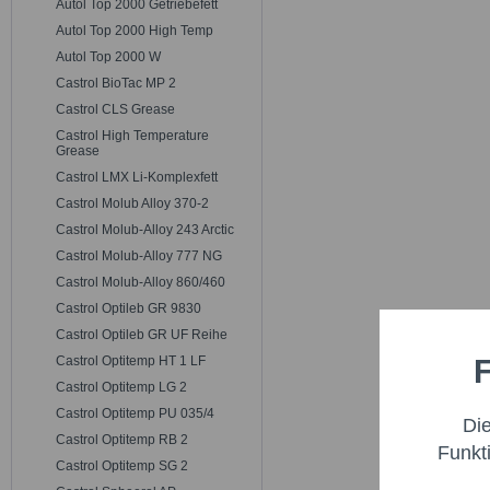
Autol Top 2000 Getriebefett
Autol Top 2000 High Temp
Autol Top 2000 W
Castrol BioTac MP 2
Castrol CLS Grease
Castrol High Temperature
Grease
Castrol LMX Li-Komplexfett
Castrol Molub Alloy 370-2
Castrol Molub-Alloy 243 Arctic
Castrol Molub-Alloy 777 NG
Castrol Molub-Alloy 860/460
Castrol Optileb GR 9830
Castrol Optileb GR UF Reihe
F
Castrol Optitemp HT 1 LF
Funktio
Castrol Optitemp LG 2
Castrol Optitemp PU 035/4
Di
Marketi
Castrol Optitemp RB 2
Funkt
Castrol Optitemp SG 2