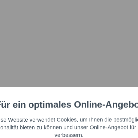
ür ein optimales Online-Angeb
Aktiv
nale
ese Website verwendet Cookies, um Ihnen die bestmögli
Aktiv
ng
ionalität bieten zu können und unser Online-Angebot für 
verbessern.