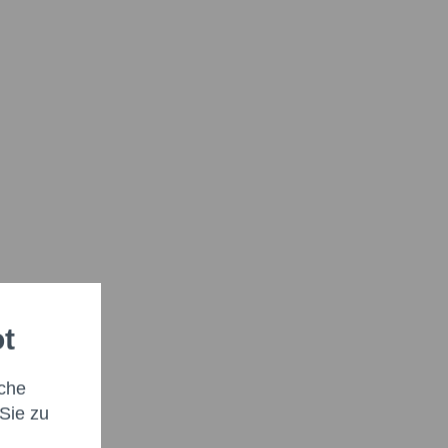
ot
che
Sie zu