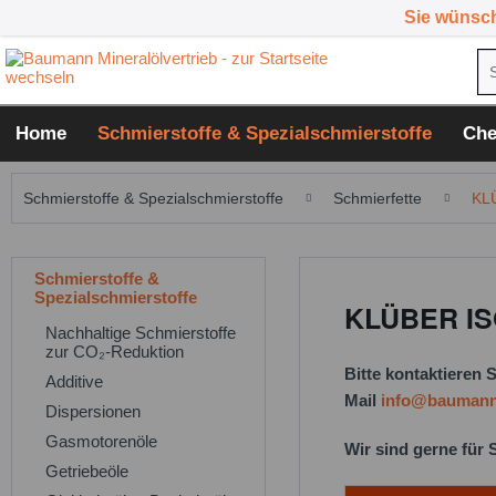
Sie wünsc
Home
Schmierstoffe & Spezialschmierstoffe
Che
Schmierstoffe & Spezialschmierstoffe
Schmierfette
KL
Schmierstoffe &
Spezialschmierstoffe
KLÜBER IS
Nachhaltige Schmierstoffe
zur CO₂-Reduktion
Bitte kontaktieren 
Additive
Mail
info@baumann-
Dispersionen
Gasmotorenöle
Wir sind gerne für S
Getriebeöle