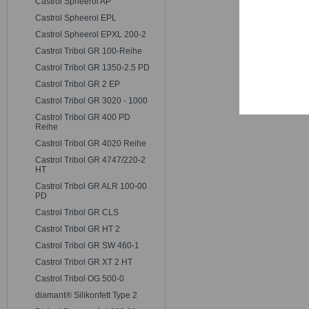
Castrol Spheerol AP
Trackin
Castrol Spheerol EPL
Castrol Spheerol EPXL 200-2
Persona
Castrol Tribol GR 100-Reihe
Castrol Tribol GR 1350-2.5 PD
Castrol Tribol GR 2 EP
Service
Castrol Tribol GR 3020 - 1000
Castrol Tribol GR 400 PD
Reihe
Castrol Tribol GR 4020 Reihe
Castrol Tribol GR 4747/220-2
HT
Castrol Tribol GR ALR 100-00
PD
Castrol Tribol GR CLS
Castrol Tribol GR HT 2
Castrol Tribol GR SW 460-1
Castrol Tribol GR XT 2 HT
Castrol Tribol OG 500-0
diamant® Silikonfett Type 2