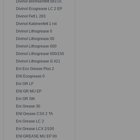
Divinol Bremsenfett 083.01
Divinol Ecogrease LC 2 EP
Divinol Fett L 283
Divinol Kabinenfett 1 rot
Divinol Lithogrease 0
Divinol Lithogrease 00
Divinol Lithogrease 000
Divinol Lithogrease 000/150
Divinol Lithogrease G 421
Eni Eco Grease Plus 2
ENI Ecogrease 0
Eni GR LF
ENI GR MU EP
Eni GR SM
Eni Grease 30
ENI Grease CSX 2 TA
Eni Grease LC 2
Eni Grease LCX 2/100
ENI GREASE MU EP 00