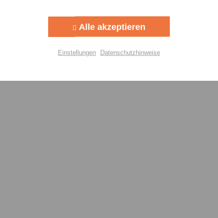
Aktiv
g
Alle akzeptieren
Aktiv
lisierung
Einstellungen
Datenschutzhinweise
Aktiv
Einstellungen speichern