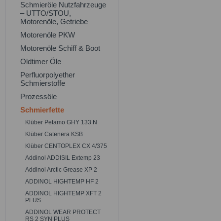
Schmieröle Nutzfahrzeuge
– UTTO/STOU,
Motorenöle, Getriebe
Motorenöle PKW
Motorenöle Schiff & Boot
Oldtimer Öle
Perfluorpolyether
Schmierstoffe
Prozessöle
Schmierfette
Klüber Petamo GHY 133 N
Klüber Catenera KSB
Klüber CENTOPLEX CX 4/375
Addinol ADDISIL Extemp 23
Addinol Arctic Grease XP 2
ADDINOL HIGHTEMP HF 2
ADDINOL HIGHTEMP XFT 2
PLUS
ADDINOL WEAR PROTECT
RS 2 SYN PLUS