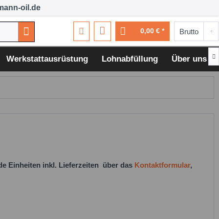
ann-oil.de
0,00 € *

Werkstattausrüstung
Lohnabfüllung
Über uns
e Einheiten inkl. Lieferzeiten über das
Kontaktformular
,