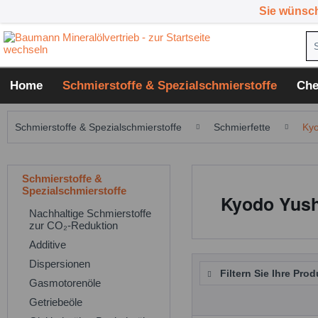
Sie wünsc
Home
Schmierstoffe & Spezialschmierstoffe
Che
Schmierstoffe & Spezialschmierstoffe
Schmierfette
Kyo
Schmierstoffe &
Spezialschmierstoffe
Kyodo Yush
Nachhaltige Schmierstoffe
zur CO₂-Reduktion
Additive
Dispersionen
Filtern Sie Ihre Prod
Gasmotorenöle
Getriebeöle