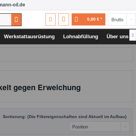
ann-oil.de
0,00 € *

Werkstattausrüstung
Lohnabfüllung
Über uns
keit gegen Erweichung
Sortierung: (Die Filtereigenschaften sind Aktuell im Aufbau)