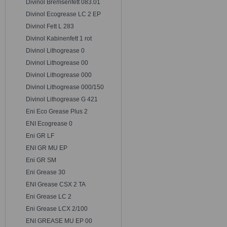
Divinol Bremsenfett 083.01
Divinol Ecogrease LC 2 EP
Divinol Fett L 283
Divinol Kabinenfett 1 rot
Divinol Lithogrease 0
Divinol Lithogrease 00
Divinol Lithogrease 000
Divinol Lithogrease 000/150
Divinol Lithogrease G 421
Eni Eco Grease Plus 2
ENI Ecogrease 0
Eni GR LF
ENI GR MU EP
Eni GR SM
Eni Grease 30
ENI Grease CSX 2 TA
Eni Grease LC 2
Eni Grease LCX 2/100
ENI GREASE MU EP 00