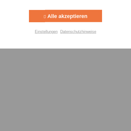
Aktiv
g
Alle akzeptieren
Aktiv
lisierung
Einstellungen
Datenschutzhinweise
Aktiv
Einstellungen speichern