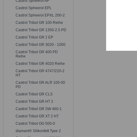
Castrol Spheerol AP
Trackin
Castrol Spheerol EPL
Castrol Spheerol EPXL 200-2
Persona
Castrol Tribol GR 100-Reihe
Castrol Tribol GR 1350-2.5 PD
Castrol Tribol GR 2 EP
Service
Castrol Tribol GR 3020 - 1000
Castrol Tribol GR 400 PD
Reihe
Castrol Tribol GR 4020 Reihe
Castrol Tribol GR 4747/220-2
HT
Castrol Tribol GR ALR 100-00
PD
Castrol Tribol GR CLS
Castrol Tribol GR HT 2
Castrol Tribol GR SW 460-1
Castrol Tribol GR XT 2 HT
Castrol Tribol OG 500-0
diamant® Silikonfett Type 2