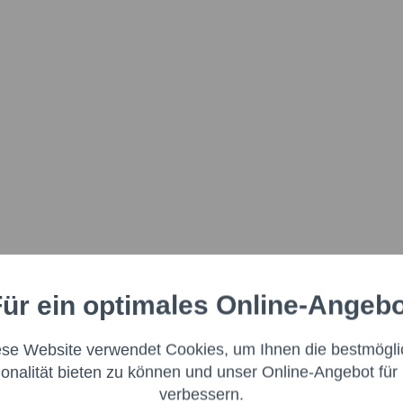
ür ein optimales Online-Angeb
Aktiv
nale
ese Website verwendet Cookies, um Ihnen die bestmögli
Aktiv
ng
ionalität bieten zu können und unser Online-Angebot für 
verbessern.