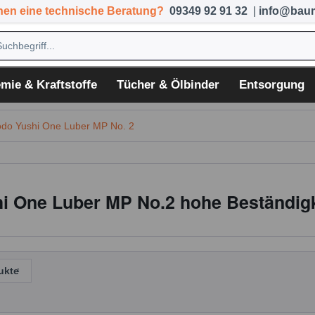
hen eine technische Beratung?
09349 92 91 32
|
info@baum
mie & Kraftstoffe
Tücher & Ölbinder
Entsorgung
do Yushi One Luber MP No. 2
i One Luber MP No.2 hohe Beständig
ukte