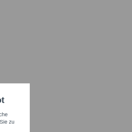
ot
che
Sie zu