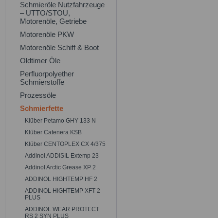
Schmieröle Nutzfahrzeuge
– UTTO/STOU,
Motorenöle, Getriebe
Motorenöle PKW
Motorenöle Schiff & Boot
Oldtimer Öle
Perfluorpolyether
Schmierstoffe
Prozessöle
Schmierfette
Klüber Petamo GHY 133 N
Klüber Catenera KSB
Klüber CENTOPLEX CX 4/375
Addinol ADDISIL Extemp 23
Addinol Arctic Grease XP 2
ADDINOL HIGHTEMP HF 2
ADDINOL HIGHTEMP XFT 2
PLUS
ADDINOL WEAR PROTECT
RS 2 SYN PLUS