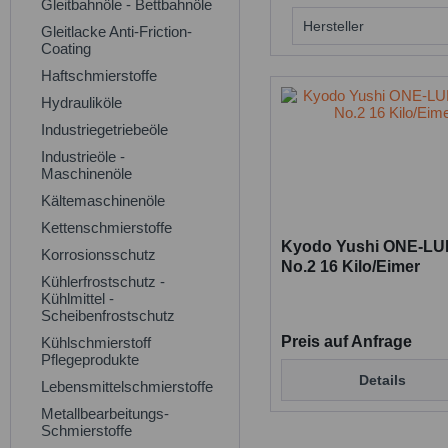
Gleitbahnöle - Bettbahnöle
Hersteller
Gleitlacke Anti-Friction-
Coating
Kyodo Yushi
Haftschmierstoffe
Hydrauliköle
Industriegetriebeöle
Industrieöle -
Maschinenöle
Kältemaschinenöle
Kettenschmierstoffe
Kyodo Yushi ONE-L
Korrosionsschutz
No.2 16 Kilo/Eimer
Kühlerfrostschutz -
Kühlmittel -
Scheibenfrostschutz
Preis auf Anfrage
Kühlschmierstoff
Pflegeprodukte
Details
Lebensmittelschmierstoffe
Metallbearbeitungs-
Schmierstoffe