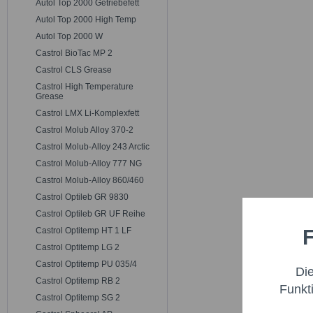
Autol Top 2000 Getriebefett
Autol Top 2000 High Temp
Autol Top 2000 W
Castrol BioTac MP 2
Castrol CLS Grease
Castrol High Temperature
Grease
Castrol LMX Li-Komplexfett
Castrol Molub Alloy 370-2
Castrol Molub-Alloy 243 Arctic
Castrol Molub-Alloy 777 NG
Castrol Molub-Alloy 860/460
Castrol Optileb GR 9830
Castrol Optileb GR UF Reihe
F
Castrol Optitemp HT 1 LF
Funktio
Castrol Optitemp LG 2
Castrol Optitemp PU 035/4
Di
Marketi
Castrol Optitemp RB 2
Funkt
Castrol Optitemp SG 2