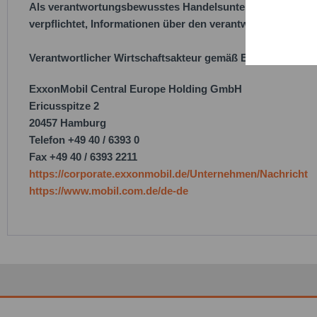
Als verantwortungsbewusstes Handelsunternehmen legen w
verpflichtet, Informationen über den verantwortlichen Wirt
Service
Verantwortlicher Wirtschaftsakteur gemäß EU-Verordnung
ExxonMobil Central Europe Holding GmbH
Ericusspitze 2
20457 Hamburg
Telefon +49 40 / 6393 0
Fax +49 40 / 6393 2211
https://corporate.exxonmobil.de/Unternehmen/Nachricht
https://www.mobil.com.de/de-de