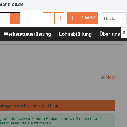
ann-oil.de
0,00 € *

Werkstattausrüstung
Lohnabfüllung
Über uns
grund der schwankenden Preise bitten wir Sie, unseren
esaktuellen Preis anzufragen.