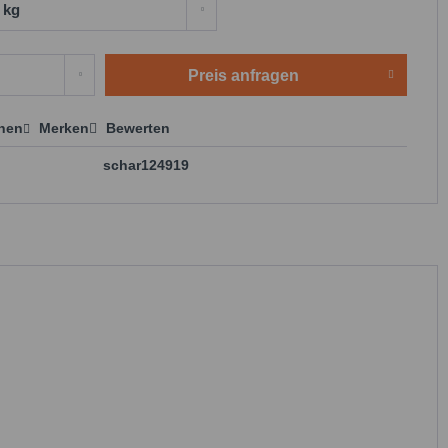
Preis anfragen
chen
Merken
Bewerten
 anfragen
schar124919