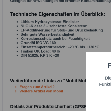
Geeignet für Anwendungen mit erhöhter Kontaminationsge
Technische Eigenschaften im Überblick:
Lithium-Hydroxystearat-Eindicker
NLGI-Klasse 3 – sehr feste Konsistenz
EP-Additivierung für Stoß- und Druckbelastung
Sehr gute Wasserbeständigkeit
Korrosionsschutz auch bei Feuchtigkeit
Grundöl ISO VG 160
Einsatztemperaturbereich: –20 °C bis +130 °C
Timken OK Load: 40 lb
DIN 51825: KP 3 K –20
F
Funktio
Di
Marketi
Weiterführende Links zu "Mobil Mobilux EP 3 -
Funkt
Fragen zum Artikel?
Weitere Artikel von Mobil
Trackin
Details zur Produktsicherheit (GPSR)
Persona