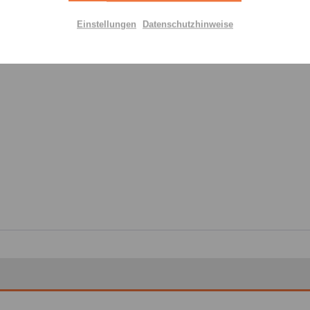
ir großen Wert auf Transparenz und die Einhaltung gesetzlic
schaftsakteur bereitzustellen. Dieser ist für die Einhaltung der
Einstellungen
Datenschutzhinweise
Aktiv
Ich 
:
genomm
Einstellungen speichern
Felder m
Nachr