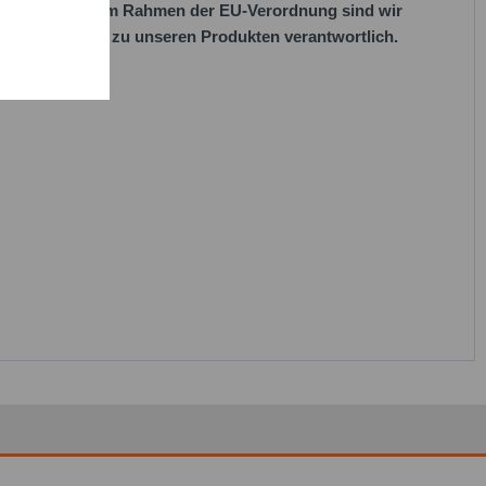
her Vorgaben. Im Rahmen der EU-Verordnung sind wir
 EU-Vorschriften zu unseren Produkten verantwortlich.
habe die
Datenschutzbestimmung
zur Kenntnis
en.*
it * sind Pflichtfelder.
icht senden