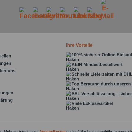
Ihre Vorteile
100% sicherer Online-Einkau
uellen
lungen
KEIN Mindestbestellwert
ber uns
Schnelle Lieferzeiten mit DH
Top Beratung durch unseren 
gungen
SSL Verschlüsselung - sicher
lärung
Viele Exklusivartikel
tzl. Mehrwertsteuer zzgl.
Versandkosten
und ggf. Nachnahmegebühren, wenn ni