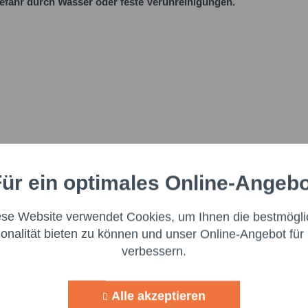
fahr durch Wasser oder feste Verunreinigungen.
ür ein optimales Online-Angeb
Aktiv
nale
ese Website verwendet Cookies, um Ihnen die bestmögli
Aktiv
ng
 180 kg Fass Mehrzweckfett NLGI - 3"
ionalität bieten zu können und unser Online-Angebot für 
verbessern.
Aktiv
g
Alle akzeptieren
Aktiv
lisierung