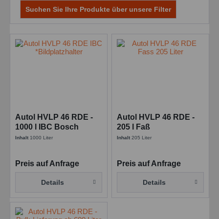
Suchen Sie Ihre Produkte über unsere Filter
Autol HVLP 46 RDE -
Autol HVLP 46 RDE -
1000 l IBC Bosch
205 l Faß
Rexroth RDE 90235 -
Mehrbereichshydrauliköl
Inhalt
1000 Liter
Inhalt
205 Liter
BR-1010-0375
Preis auf Anfrage
Preis auf Anfrage
Details
Details