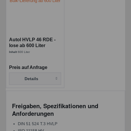
Autol HVLP 46 RDE -
lose ab 600 Liter
Bosch Rexroth Fluid
Inhalt
600 Liter
Rating RDE 90245
Preis auf Anfrage
Details
Freigaben, Spezifikationen und
Anforderungen
DIN 51 524 T.3 HVLP
ISO 11158 HV