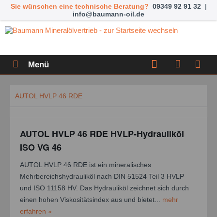
Sie wünschen eine technische Beratung?
09349 92 91 32
|
info@baumann-oil.de
Menü
AUTOL HVLP 46 RDE
AUTOL HVLP 46 RDE HVLP-Hydrauliköl
ISO VG 46
AUTOL HVLP 46 RDE ist ein mineralisches
Mehrbereichshydrauliköl nach DIN 51524 Teil 3 HVLP
und ISO 11158 HV. Das Hydrauliköl zeichnet sich durch
einen hohen Viskositätsindex aus und bietet...
mehr
erfahren »