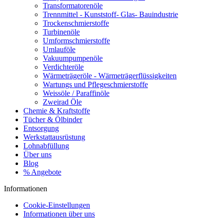
Transformatorenöle
Trennmittel - Kunststoff- Glas- Bauindustrie
Trockenschmierstoffe
Turbinenöle
Umformschmierstoffe
Umlauföle
Vakuumpumpenöle
Verdichteröle
Wärmeträgeröle - Wärmeträgerflüssigkeiten
Wartungs und Pflegeschmierstoffe
Weissöle / Paraffinöle
Zweirad Öle
Chemie & Kraftstoffe
Tücher & Ölbinder
Entsorgung
Werkstattausrüstung
Lohnabfüllung
Über uns
Blog
% Angebote
Informationen
Cookie-Einstellungen
Informationen über uns