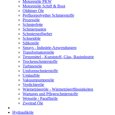
Motorenöle PKW
Motorenöle Schiff & Boot
Oldtimer Öle
Perfluorpolyether Schmierstoffe
Prozessöle
Schmierfette
Schmierpasten
Schmierstoffgeber
Schneidöle
Silikonöle
Sprays - Industrie-Anwendungen
Transformatorenöle
Trennmittel - Kunststoff- Glas- Bauindustrie
Trockenschmierstoffe
Turbinenöle
Umformschmierstoffe
Umlauföle
Vakuumpumpenöle
Verdichteröle
Wärmeträgeröle - Wärmeträgerflüssigkeiten
Wartungs und Pflegeschmierstoffe
Weissöle / Paraffinöle
Zweirad Öle
Hydrauliköle