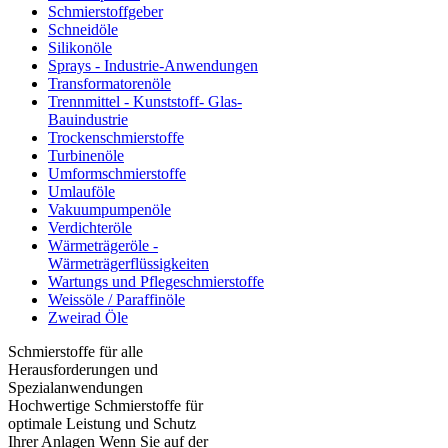
Schmierstoffgeber
Schneidöle
Silikonöle
Sprays - Industrie-Anwendungen
Transformatorenöle
Trennmittel - Kunststoff- Glas-
Bauindustrie
Trockenschmierstoffe
Turbinenöle
Umformschmierstoffe
Umlauföle
Vakuumpumpenöle
Verdichteröle
Wärmeträgeröle -
Wärmeträgerflüssigkeiten
Wartungs und Pflegeschmierstoffe
Weissöle / Paraffinöle
Zweirad Öle
Schmierstoffe für alle
Herausforderungen und
Spezialanwendungen
Hochwertige Schmierstoffe für
optimale Leistung und Schutz
Ihrer Anlagen Wenn Sie auf der