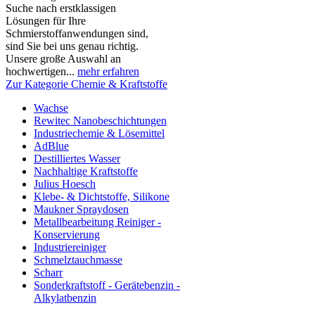
Suche nach erstklassigen
Lösungen für Ihre
Schmierstoffanwendungen sind,
sind Sie bei uns genau richtig.
Unsere große Auswahl an
hochwertigen...
mehr erfahren
Zur Kategorie Chemie & Kraftstoffe
Wachse
Rewitec Nanobeschichtungen
Industriechemie & Lösemittel
AdBlue
Destilliertes Wasser
Nachhaltige Kraftstoffe
Julius Hoesch
Klebe- & Dichtstoffe, Silikone
Maukner Spraydosen
Metallbearbeitung Reiniger -
Konservierung
Industriereiniger
Schmelztauchmasse
Scharr
Sonderkraftstoff - Gerätebenzin -
Alkylatbenzin