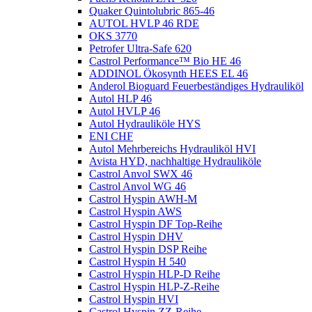
Quaker Quintolubric 865-46
AUTOL HVLP 46 RDE
OKS 3770
Petrofer Ultra-Safe 620
Castrol Performance™ Bio HE 46
ADDINOL Ökosynth HEES EL 46
Anderol Bioguard Feuerbeständiges Hydrauliköl
Autol HLP 46
Autol HVLP 46
Autol Hydrauliköle HYS
ENI CHF
Autol Mehrbereichs Hydrauliköl HVI
Avista HYD, nachhaltige Hydrauliköle
Castrol Anvol SWX 46
Castrol Anvol WG 46
Castrol Hyspin AWH-M
Castrol Hyspin AWS
Castrol Hyspin DF Top-Reihe
Castrol Hyspin DHV
Castrol Hyspin DSP Reihe
Castrol Hyspin H 540
Castrol Hyspin HLP-D Reihe
Castrol Hyspin HLP-Z-Reihe
Castrol Hyspin HVI
Castrol Hyspin ZZ-Reihe