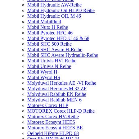
Mobil Hydraulic AW-Reihe
Mobil Hydraulic Oil HLPD Reihe
Mobil Hydraulic OIL M 46
Mobil Mobilfluid
Mobil Nuto H Reihe
Mobil Pyrotec HFC 46
Mobil Pyrotec HFD-U 46 & 68
Mobil SHC 500 Reihe
Mobil SHC Aware H-Reihe
Mobil SHC Aware Hydraulic-Reihe
Mobil Univis HVI Reihe
Mobil Univis N Reihe
Mobil Wyrol H
Mobil Wyrol HS
Molyduval Herkules AE -VI Reihe
Molyduval Herkules M 32 ZF
Molyduval Rabilub EN Reihe
Molyduval Rabilub MEN 6
Motorex Corex HLP
MOTOREX Corex HLP-D Reihe
Motorex Corex HV-Reihe
Motorex Ecosynt HEES
Motorex Ecosynt HEES BE
Oelheld HiPure HLPD 68
Oest Bio HY-Fluid HV 34