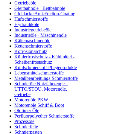
Getriebeöle
Gleitbahnöle - Bettbahnöle
Gleitlacke Anti-Friction-Coating
Haftschmierstoffe
Hydrauliköle
Industriegetriebeöle
Industrieöle - Maschinenöle
Kältemaschinenöle
Kettenschmierstoffe
Korrosionsschutz
Kühlerfrostschutz - Kühlmittel -
Scheibenfrostschutz
Kühlschmierstoff Pflegeprodukte
Lebensmittelschmierstoffe
Metallbearbeitungs-Schmierstoffe
Schmieröle Nutzfahrzeuge –
UTTO/STOU, Motorenöle,
Getriebe
Motorenöle PKW
Motorenöle Schiff & Boot
Oldtimer Öle
Perfluorpolyether Schmierstoffe
Prozessöle
Schmierfette
Schmierpasten