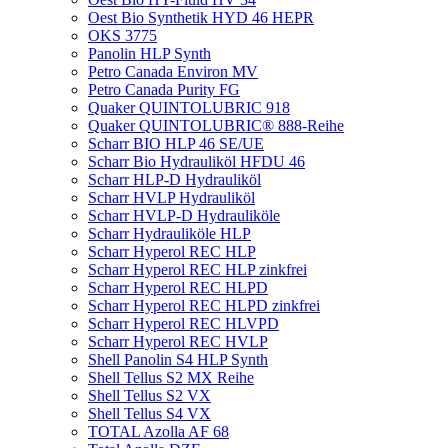
Oest Bio Synthetik HYD 46 HEPR
OKS 3775
Panolin HLP Synth
Petro Canada Environ MV
Petro Canada Purity FG
Quaker QUINTOLUBRIC 918
Quaker QUINTOLUBRIC® 888-Reihe
Scharr BIO HLP 46 SE/UE
Scharr Bio Hydrauliköl HFDU 46
Scharr HLP-D Hydrauliköl
Scharr HVLP Hydrauliköl
Scharr HVLP-D Hydrauliköle
Scharr Hydrauliköle HLP
Scharr Hyperol REC HLP
Scharr Hyperol REC HLP zinkfrei
Scharr Hyperol REC HLPD
Scharr Hyperol REC HLPD zinkfrei
Scharr Hyperol REC HLVPD
Scharr Hyperol REC HVLP
Shell Panolin S4 HLP Synth
Shell Tellus S2 MX Reihe
Shell Tellus S2 VX
Shell Tellus S4 VX
TOTAL Azolla AF 68