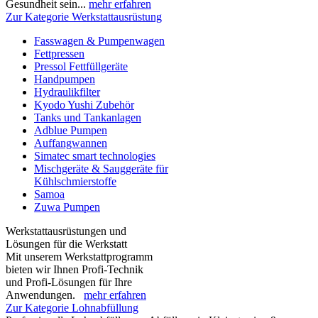
Gesundheit sein...
mehr erfahren
Zur Kategorie Werkstattausrüstung
Fasswagen & Pumpenwagen
Fettpressen
Pressol Fettfüllgeräte
Handpumpen
Hydraulikfilter
Kyodo Yushi Zubehör
Tanks und Tankanlagen
Adblue Pumpen
Auffangwannen
Simatec smart technologies
Mischgeräte & Sauggeräte für
Kühlschmierstoffe
Samoa
Zuwa Pumpen
Werkstattausrüstungen und
Lösungen für die Werkstatt
Mit unserem Werkstattprogramm
bieten wir Ihnen Profi-Technik
und Profi-Lösungen für Ihre
Anwendungen.
mehr erfahren
Zur Kategorie Lohnabfüllung