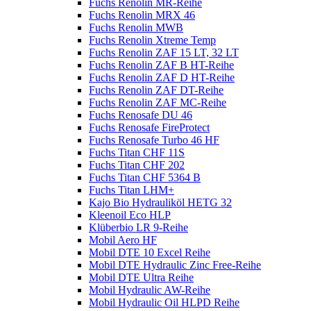
Fuchs Renolin MR-Reihe
Fuchs Renolin MRX 46
Fuchs Renolin MWB
Fuchs Renolin Xtreme Temp
Fuchs Renolin ZAF 15 LT, 32 LT
Fuchs Renolin ZAF B HT-Reihe
Fuchs Renolin ZAF D HT-Reihe
Fuchs Renolin ZAF DT-Reihe
Fuchs Renolin ZAF MC-Reihe
Fuchs Renosafe DU 46
Fuchs Renosafe FireProtect
Fuchs Renosafe Turbo 46 HF
Fuchs Titan CHF 11S
Fuchs Titan CHF 202
Fuchs Titan CHF 5364 B
Fuchs Titan LHM+
Kajo Bio Hydrauliköl HETG 32
Kleenoil Eco HLP
Klüberbio LR 9-Reihe
Mobil Aero HF
Mobil DTE 10 Excel Reihe
Mobil DTE Hydraulic Zinc Free-Reihe
Mobil DTE Ultra Reihe
Mobil Hydraulic AW-Reihe
Mobil Hydraulic Oil HLPD Reihe