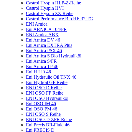
Castrol Hyspin HLP-Z-Reihe
Castrol Hyspin HVI
Castrol Hyspin ZZ-Reihe
Castrol Performance Bio HE 32 TG
ENI Arnica
Eni ARNICA 104/FR
ENI Arnica ABX
Eni Arnica DV 46
Eni Arnica EXTRA Plus
Eni Arnica PSX 46
Eni Arnica S Bio Hydrauliköl
Eni Arnica S/FR
Eni Arnica TP 46
Eni H Lift 46
Eni Hydraulic Oil TNX 46
Eni Hydroil GF Reihe
ENI OSO D Reihe
ENI OSO FF Reihe
ENI OSO Hydrauliköl
Eni OSO IM 46
Eni OSO PM 46
ENI OSO S Reihe
ENI OSO-D ZFR Reihe
Eni Precis BR-Fluid 46
Eni PRECIS D