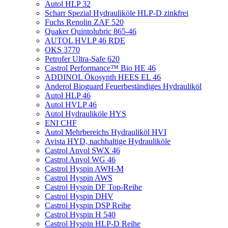
Autol HLP 32
Scharr Spezial Hydrauliköle HLP-D zinkfrei
Fuchs Renolin ZAF 520
Quaker Quintolubric 865-46
AUTOL HVLP 46 RDE
OKS 3770
Petrofer Ultra-Safe 620
Castrol Performance™ Bio HE 46
ADDINOL Ökosynth HEES EL 46
Anderol Bioguard Feuerbeständiges Hydrauliköl
Autol HLP 46
Autol HVLP 46
Autol Hydrauliköle HYS
ENI CHF
Autol Mehrbereichs Hydrauliköl HVI
Avista HYD, nachhaltige Hydrauliköle
Castrol Anvol SWX 46
Castrol Anvol WG 46
Castrol Hyspin AWH-M
Castrol Hyspin AWS
Castrol Hyspin DF Top-Reihe
Castrol Hyspin DHV
Castrol Hyspin DSP Reihe
Castrol Hyspin H 540
Castrol Hyspin HLP-D Reihe