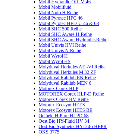
Mobil Hydraulic OIL M 46
Mobil Mobilfluid
Mobil Nuto H Reihe
Mobil Pyrotec HFC 46
Mobil Pyrotec HFD-U 46 & 68
Mobil SHC 500 Reihe
Mobil SHC Aware H-Reihe
Mobil SHC Aware Hydraulic-Reihe
Mobil Univis HVI Reihe
Mobil Univis N Reihe
Mobil Wyrol H
Mobil Wyrol HS
Molyduval Herkules AE -VI Reihe
Molyduval Herkules M 32 ZF
Molyduval Rabilub EN Reihe
Molyduval Rabilub MEN 6
Motorex Corex HLP
MOTOREX Corex HLP-D Reihe
Motorex Corex HV-Reihe
Motorex Ecosynt HEES
Motorex Ecosynt HEES BE
Oelheld HiPure HLPD 68
Oest Bio HY-Fluid HV 34
Oest Bio Synthetik HYD 46 HEPR
OKS 3775