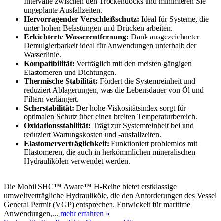
Intervalle zwischen den Trockendocks und minimieren Sie
ungeplante Ausfallzeiten.
Hervorragender Verschleißschutz:
Ideal für Systeme, die
unter hohen Belastungen und Drücken arbeiten.
Erleichterte Wasserentfernung:
Dank ausgezeichneter
Demulgierbarkeit ideal für Anwendungen unterhalb der
Wasserlinie.
Kompatibilität:
Verträglich mit den meisten gängigen
Elastomeren und Dichtungen.
Thermische Stabilität:
Fördert die Systemreinheit und
reduziert Ablagerungen, was die Lebensdauer von Öl und
Filtern verlängert.
Scherstabilität:
Der hohe Viskositätsindex sorgt für
optimalen Schutz über einen breiten Temperaturbereich.
Oxidationsstabilität:
Trägt zur Systemreinheit bei und
reduziert Wartungskosten und -ausfallzeiten.
Elastomerverträglichkeit:
Funktioniert problemlos mit
Elastomeren, die auch in herkömmlichen mineralischen
Hydraulikölen verwendet werden.
Die Mobil SHC™ Aware™ H-Reihe bietet erstklassige
umweltverträgliche Hydrauliköle, die den Anforderungen des Vessel
General Permit (VGP) entsprechen. Entwickelt für maritime
Anwendungen,...
mehr erfahren »