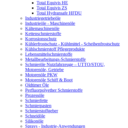
Total Equivis HE
Total Equivis ZS
Total Hydransafe HFDU
Industriegetriebeöle
Industrieöle - Maschinenöle
Kältemaschinenöle
Kettenschmierstoffe
Korrosionsschutz
Kühlerfrostschutz - Kühlmittel - Scheibenfrostschutz
Kühlschmierstoff Pflegeprodukte
Lebensmittelschmierstoffe
Metallbearbeitungs-Schmierstoffe
Schmieröle Nutzfahrzeuge – UTTO/STOU,
Motorenöle, Getriebe
Motorenöle PKW
Motorenöle Schiff & Boot
Oldtimer Öle
Perfluorpolyether Schmierstoffe
Prozessöle
Schmierfette
Schmierpasten
Schmierstoffgeber
Schneidöle
Silikonöle
Sprays - Industrie-Anwendungen