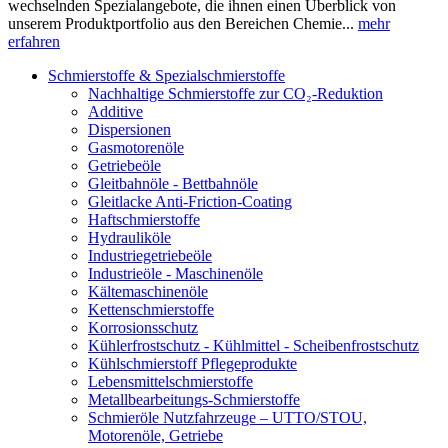
wechselnden Spezialangebote, die ihnen einen Überblick von
unserem Produktportfolio aus den Bereichen Chemie...
mehr
erfahren
Schmierstoffe & Spezialschmierstoffe
Nachhaltige Schmierstoffe zur CO₂-Reduktion
Additive
Dispersionen
Gasmotorenöle
Getriebeöle
Gleitbahnöle - Bettbahnöle
Gleitlacke Anti-Friction-Coating
Haftschmierstoffe
Hydrauliköle
Industriegetriebeöle
Industrieöle - Maschinenöle
Kältemaschinenöle
Kettenschmierstoffe
Korrosionsschutz
Kühlerfrostschutz - Kühlmittel - Scheibenfrostschutz
Kühlschmierstoff Pflegeprodukte
Lebensmittelschmierstoffe
Metallbearbeitungs-Schmierstoffe
Schmieröle Nutzfahrzeuge – UTTO/STOU,
Motorenöle, Getriebe