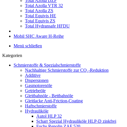
Total Azolla DZF
Total Azolla VTR 32
Total Azolla ZS
Total Equivis HE
Total Equivis ZS
Total Hydransafe HFDU
Mobil SHC Aware H-Reihe
Menü schließen
Kategorien
Schmierstoffe & Spezialschmierstoffe
Nachhaltige Schmierstoffe zur CO₂-Reduktion
Additive
Dispersionen
Gasmotorenöle
Getriebeöle
Gleitbahnöle - Bettbahnöle
Gleitlacke Anti-Friction-Coating
Haftschmierstoffe
Hydrauliköle
Autol HLP 32
Scharr Spezial Hydrauliköle HLP-D zinkfrei
Fuchs Renolin ZAF 520