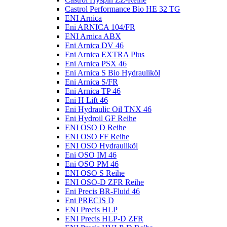
Castrol Performance Bio HE 32 TG
ENI Arnica
Eni ARNICA 104/FR
ENI Arnica ABX
Eni Arnica DV 46
Eni Arnica EXTRA Plus
Eni Arnica PSX 46
Eni Arnica S Bio Hydrauliköl
Eni Arnica S/FR
Eni Arnica TP 46
Eni H Lift 46
Eni Hydraulic Oil TNX 46
Eni Hydroil GF Reihe
ENI OSO D Reihe
ENI OSO FF Reihe
ENI OSO Hydrauliköl
Eni OSO IM 46
Eni OSO PM 46
ENI OSO S Reihe
ENI OSO-D ZFR Reihe
Eni Precis BR-Fluid 46
Eni PRECIS D
ENI Precis HLP
ENI Precis HLP-D ZFR