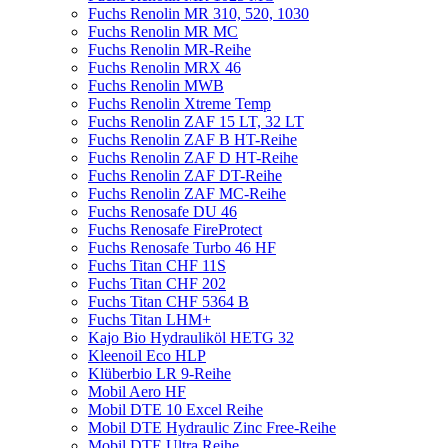
Fuchs Renolin MR 310, 520, 1030
Fuchs Renolin MR MC
Fuchs Renolin MR-Reihe
Fuchs Renolin MRX 46
Fuchs Renolin MWB
Fuchs Renolin Xtreme Temp
Fuchs Renolin ZAF 15 LT, 32 LT
Fuchs Renolin ZAF B HT-Reihe
Fuchs Renolin ZAF D HT-Reihe
Fuchs Renolin ZAF DT-Reihe
Fuchs Renolin ZAF MC-Reihe
Fuchs Renosafe DU 46
Fuchs Renosafe FireProtect
Fuchs Renosafe Turbo 46 HF
Fuchs Titan CHF 11S
Fuchs Titan CHF 202
Fuchs Titan CHF 5364 B
Fuchs Titan LHM+
Kajo Bio Hydrauliköl HETG 32
Kleenoil Eco HLP
Klüberbio LR 9-Reihe
Mobil Aero HF
Mobil DTE 10 Excel Reihe
Mobil DTE Hydraulic Zinc Free-Reihe
Mobil DTE Ultra Reihe