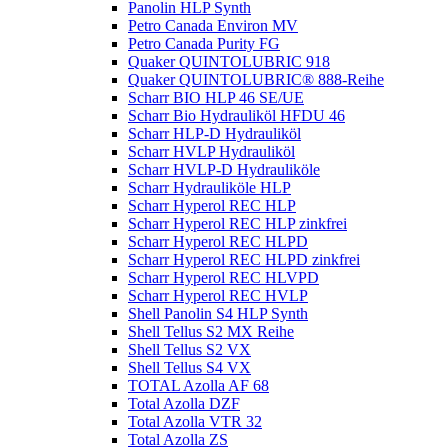
Panolin HLP Synth
Petro Canada Environ MV
Petro Canada Purity FG
Quaker QUINTOLUBRIC 918
Quaker QUINTOLUBRIC® 888-Reihe
Scharr BIO HLP 46 SE/UE
Scharr Bio Hydrauliköl HFDU 46
Scharr HLP-D Hydrauliköl
Scharr HVLP Hydrauliköl
Scharr HVLP-D Hydrauliköle
Scharr Hydrauliköle HLP
Scharr Hyperol REC HLP
Scharr Hyperol REC HLP zinkfrei
Scharr Hyperol REC HLPD
Scharr Hyperol REC HLPD zinkfrei
Scharr Hyperol REC HLVPD
Scharr Hyperol REC HVLP
Shell Panolin S4 HLP Synth
Shell Tellus S2 MX Reihe
Shell Tellus S2 VX
Shell Tellus S4 VX
TOTAL Azolla AF 68
Total Azolla DZF
Total Azolla VTR 32
Total Azolla ZS