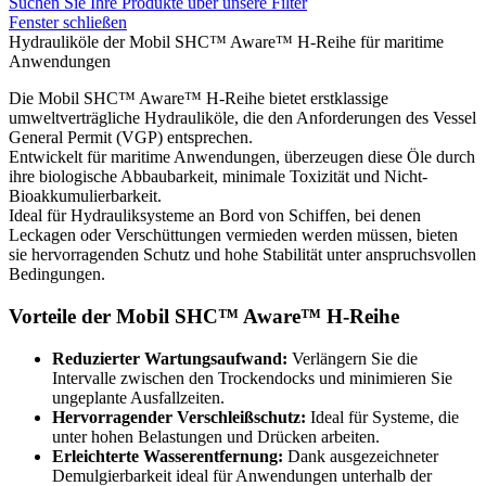
Suchen Sie Ihre Produkte über unsere Filter
Fenster schließen
Hydrauliköle der Mobil SHC™ Aware™ H-Reihe für maritime
Anwendungen
Die Mobil SHC™ Aware™ H-Reihe bietet erstklassige
umweltverträgliche Hydrauliköle, die den Anforderungen des Vessel
General Permit (VGP) entsprechen.
Entwickelt für maritime Anwendungen, überzeugen diese Öle durch
ihre biologische Abbaubarkeit, minimale Toxizität und Nicht-
Bioakkumulierbarkeit.
Ideal für Hydrauliksysteme an Bord von Schiffen, bei denen
Leckagen oder Verschüttungen vermieden werden müssen, bieten
sie hervorragenden Schutz und hohe Stabilität unter anspruchsvollen
Bedingungen.
Vorteile der Mobil SHC™ Aware™ H-Reihe
Reduzierter Wartungsaufwand:
Verlängern Sie die
Intervalle zwischen den Trockendocks und minimieren Sie
ungeplante Ausfallzeiten.
Hervorragender Verschleißschutz:
Ideal für Systeme, die
unter hohen Belastungen und Drücken arbeiten.
Erleichterte Wasserentfernung:
Dank ausgezeichneter
Demulgierbarkeit ideal für Anwendungen unterhalb der