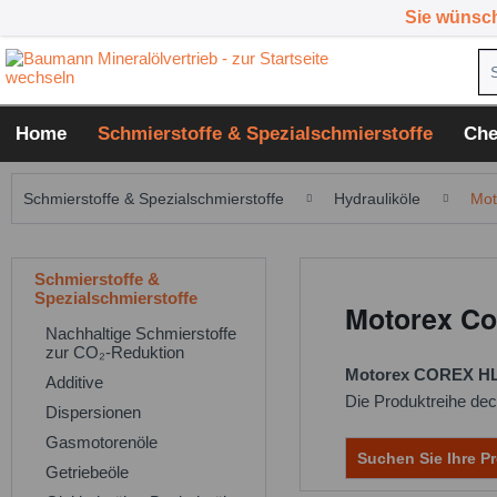
Sie wünsc
Home
Schmierstoffe & Spezialschmierstoffe
Che
Schmierstoffe & Spezialschmierstoffe
Hydrauliköle
Mot
Schmierstoffe &
Spezialschmierstoffe
Motorex Cor
Nachhaltige Schmierstoffe
zur CO₂-Reduktion
Motorex COREX H
Additive
Die Produktreihe dec
Dispersionen
Gasmotorenöle
Suchen Sie Ihre Pr
Getriebeöle