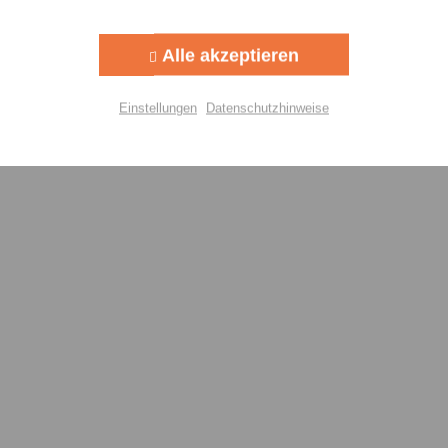
Aktiv
g
Alle akzeptieren
Aktiv
lisierung
Einstellungen
Datenschutzhinweise
Aktiv
Einstellungen speichern