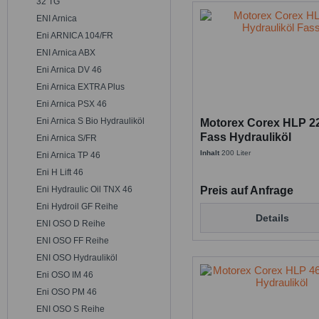
32 TG
ENI Arnica
Eni ARNICA 104/FR
ENI Arnica ABX
Eni Arnica DV 46
Eni Arnica EXTRA Plus
Eni Arnica PSX 46
Eni Arnica S Bio Hydrauliköl
Motorex Corex HLP 22 
Fass Hydrauliköl
Eni Arnica S/FR
Inhalt
200 Liter
Eni Arnica TP 46
Eni H Lift 46
Preis auf Anfrage
Eni Hydraulic Oil TNX 46
Eni Hydroil GF Reihe
Details
ENI OSO D Reihe
ENI OSO FF Reihe
ENI OSO Hydrauliköl
Eni OSO IM 46
Eni OSO PM 46
ENI OSO S Reihe