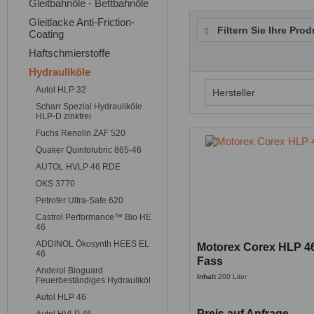
Gleitbahnöle - Bettbahnöle
Gleitlacke Anti-Friction-
Filtern Sie Ihre Prod
Coating
Haftschmierstoffe
Hydrauliköle
Autol HLP 32
Hersteller
Scharr Spezial Hydrauliköle
HLP-D zinkfrei
Motorex
Fuchs Renolin ZAF 520
Quaker Quintolubric 865-46
AUTOL HVLP 46 RDE
OKS 3770
Petrofer Ultra-Safe 620
Castrol Performance™ Bio HE
46
ADDINOL Ökosynth HEES EL
Motorex Corex HLP 46 
46
Fass
Anderol Bioguard
Inhalt
200 Liter
Feuerbeständiges Hydrauliköl
Autol HLP 46
Preis auf Anfrage