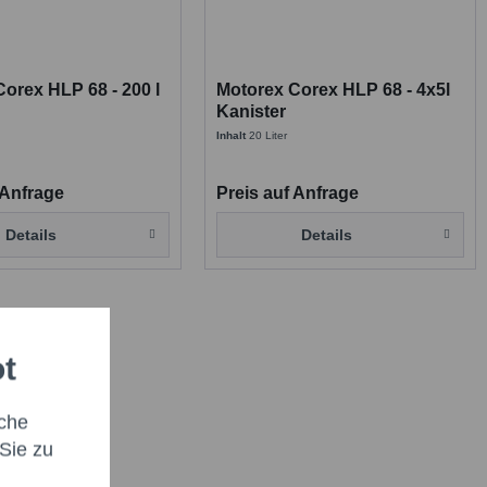
orex HLP 68 - 200 l
Motorex Corex HLP 68 - 4x5l
Kanister
Inhalt
20 Liter
 Anfrage
Preis auf Anfrage
Details
Details
ot
che
Sie zu