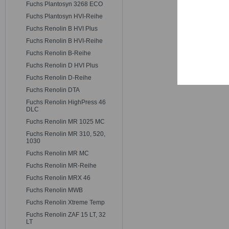
Trackin
Fuchs Plantosyn 3268 ECO
Fuchs Plantosyn HVI-Reihe
Fuchs Renolin B HVI Plus
Persona
Fuchs Renolin B HVI-Reihe
Fuchs Renolin B-Reihe
Service
Fuchs Renolin D HVI Plus
Fuchs Renolin D-Reihe
Fuchs Renolin DTA
Fuchs Renolin HighPress 46
DLC
Fuchs Renolin MR 1025 MC
Fuchs Renolin MR 310, 520,
1030
Fuchs Renolin MR MC
Fuchs Renolin MR-Reihe
Fuchs Renolin MRX 46
Fuchs Renolin MWB
Fuchs Renolin Xtreme Temp
Fuchs Renolin ZAF 15 LT, 32
LT