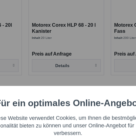
- 20l
Motorex Corex HLP 68 - 20 l
Motorex C
Kanister
Fass
Inhalt
20 Liter
Inhalt
200 Liter
Preis auf Anfrage
Preis auf
Details
ür ein optimales Online-Angeb
Aktiv
nale
ese Website verwendet Cookies, um Ihnen die bestmögli
Aktiv
ng
ionalität bieten zu können und unser Online-Angebot für 
verbessern.