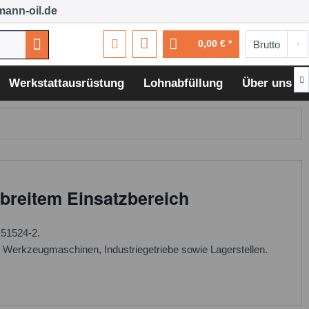
ann-oil.de
0,00 € *

Werkstattausrüstung
Lohnabfüllung
Über uns
 breitem Einsatzbereich
 51524-2.
, Werkzeugmaschinen, Industriegetriebe sowie Lagerstellen.