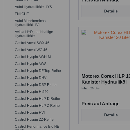
Autol HVLP 46
Autol Hydrauliköle HYS
Details
ENI CHF
Autol Mehrbereichs
Hydrauliköl HVI
Avista HYD, nachhaltige
Hydrauliköle
Castrol Anvol SWX 46
Castrol Anvol WG 46
Castrol Hyspin AWH-M
Castrol Hyspin AWS
Castrol Hyspin DF Top-Reihe
Motorex Corex HLP 100
Castrol Hyspin DHV
Kanister Hydrauliköl
Castrol Hyspin DSP Reihe
Inhalt
20 Liter
Castrol Hyspin H 540
Castrol Hyspin HLP-D Reihe
Preis auf Anfrage
Castrol Hyspin HLP-Z-Reihe
Castrol Hyspin HVI
Details
Castrol Hyspin ZZ-Reihe
Castrol Performance Bio HE