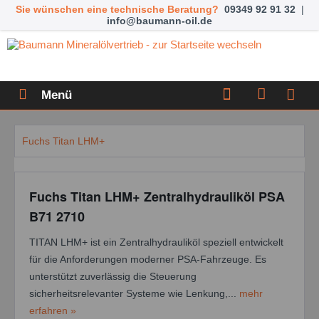
Sie wünschen eine technische Beratung?
09349 92 91 32
|
info@baumann-oil.de
Menü
Fuchs Titan LHM+
Fuchs Titan LHM+ Zentralhydrauliköl PSA
B71 2710
TITAN LHM+ ist ein Zentralhydrauliköl speziell entwickelt
für die Anforderungen moderner PSA-Fahrzeuge. Es
unterstützt zuverlässig die Steuerung
sicherheitsrelevanter Systeme wie Lenkung,...
mehr
erfahren »