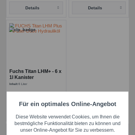
Details
Details
Fuchs Titan LHM+ - 6 x
1l Kanister
Inhalt
6 Liter
Preis auf Anfrage
Für ein optimales Online-Angebot
Aktiv
Funktionale
Details
Diese Website verwendet Cookies, um Ihnen die
Aktiv
Marketing
bestmögliche Funktionalität bieten zu können und
unser Online-Angebot für Sie zu verbessern.