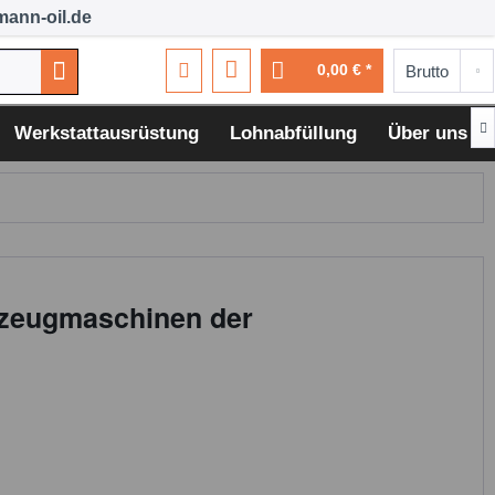
ann-oil.de
0,00 € *

Werkstattausrüstung
Lohnabfüllung
Über uns
rkzeugmaschinen der