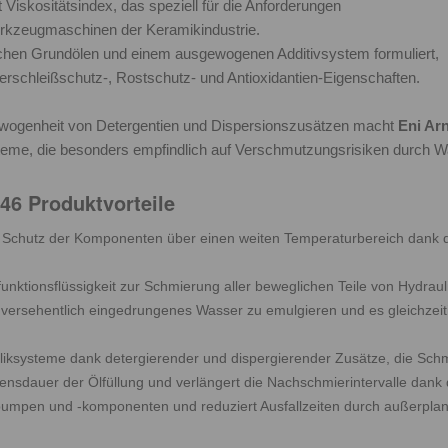
it Viskositätsindex, das speziell für die Anforderungen
rkzeugmaschinen der Keramikindustrie.
ttlichen Grundölen und einem ausgewogenen Additivsystem formuliert,
rschleißschutz-, Rostschutz- und Antioxidantien-Eigenschaften.
wogenheit von Detergentien und Dispersionszusätzen macht
Eni Ar
steme, die besonders empfindlich auf Verschmutzungsrisiken durch W
46 Produktvorteile
 Schutz der Komponenten über einen weiten Temperaturbereich dank d
funktionsflüssigkeit zur Schmierung aller beweglichen Teile von Hydrau
e, versehentlich eingedrungenes Wasser zu emulgieren und es gleichze
iksysteme dank detergierender und dispergierender Zusätze, die Sch
ensdauer der Ölfüllung und verlängert die Nachschmierintervalle dank 
pumpen und -komponenten und reduziert Ausfallzeiten durch außerpla