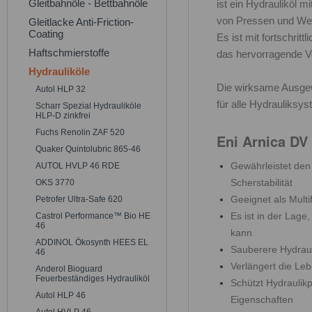
Gleitbahnöle - Bettbahnöle
ist ein Hydrauliköl m
von Pressen und We
Gleitlacke Anti-Friction-
Coating
Es ist mit fortschri
Haftschmierstoffe
das hervorragende Ve
Hydrauliköle
Die wirksame Ausge
Autol HLP 32
für alle Hydrauliksy
Scharr Spezial Hydrauliköle
HLP-D zinkfrei
Fuchs Renolin ZAF 520
Eni Arnica DV 
Quaker Quintolubric 865-46
Gewährleistet den
AUTOL HVLP 46 RDE
Scherstabilität
OKS 3770
Geeignet als Multi
Petrofer Ultra-Safe 620
Es ist in der Lag
Castrol Performance™ Bio HE
46
kann
ADDINOL Ökosynth HEES EL
Sauberere Hydraul
46
Verlängert die Leb
Anderol Bioguard
Feuerbeständiges Hydrauliköl
Schützt Hydraulik
Autol HLP 46
Eigenschaften