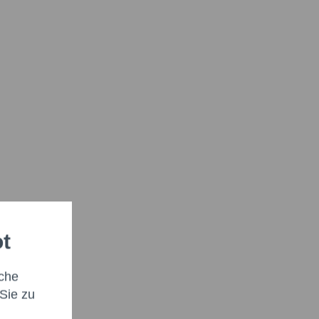
ot
che
Sie zu