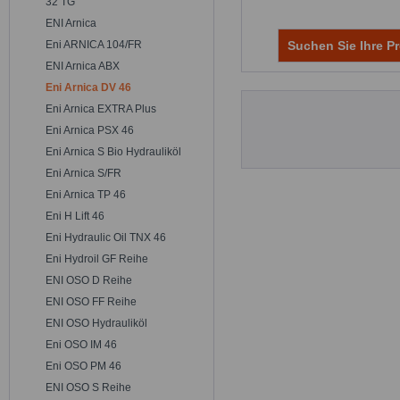
32 TG
ENI Arnica
Eni ARNICA 104/FR
Suchen Sie Ihre Pr
ENI Arnica ABX
Eni Arnica DV 46
Eni Arnica EXTRA Plus
Eni Arnica PSX 46
Eni Arnica S Bio Hydrauliköl
Eni Arnica S/FR
Eni Arnica TP 46
Eni H Lift 46
Eni Hydraulic Oil TNX 46
Eni Hydroil GF Reihe
ENI OSO D Reihe
ENI OSO FF Reihe
ENI OSO Hydrauliköl
Eni OSO IM 46
Eni OSO PM 46
ENI OSO S Reihe