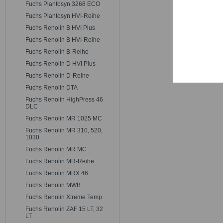
Trackin
Fuchs Plantosyn 3268 ECO
Fuchs Plantosyn HVI-Reihe
Fuchs Renolin B HVI Plus
Persona
Fuchs Renolin B HVI-Reihe
Fuchs Renolin B-Reihe
Service
Fuchs Renolin D HVI Plus
Fuchs Renolin D-Reihe
Fuchs Renolin DTA
Fuchs Renolin HighPress 46
DLC
Fuchs Renolin MR 1025 MC
Fuchs Renolin MR 310, 520,
1030
Fuchs Renolin MR MC
Fuchs Renolin MR-Reihe
Fuchs Renolin MRX 46
Fuchs Renolin MWB
Fuchs Renolin Xtreme Temp
Fuchs Renolin ZAF 15 LT, 32
LT