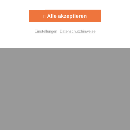
Aktiv
g
Alle akzeptieren
Aktiv
lisierung
Einstellungen
Datenschutzhinweise
Aktiv
Einstellungen speichern