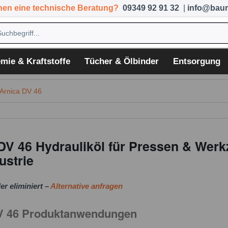
hen eine technische Beratung?
09349 92 91 32
|
info@baum
mie & Kraftstoffe
Tücher & Ölbinder
Entsorgung
 Arnica DV 46
 DV 46 Hydrauliköl für Pressen & We
ustrie
er eliminiert –
Alternative anfragen
DV 46 Produktanwendungen