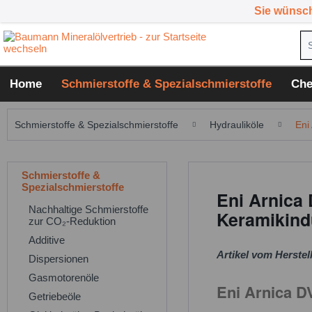
Sie wünsc
Home
Schmierstoffe & Spezialschmierstoffe
Che
Schmierstoffe & Spezialschmierstoffe
Hydrauliköle
Eni
Schmierstoffe &
Spezialschmierstoffe
Eni Arnica
Nachhaltige Schmierstoffe
Keramikind
zur CO₂-Reduktion
Additive
Artikel vom Herstell
Dispersionen
Gasmotorenöle
Eni Arnica 
Getriebeöle