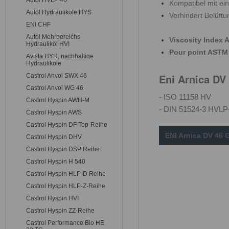
Autol HVLP 46
Kompatibel mit ein
Autol Hydrauliköle HYS
Verhindert Belüftu
ENI CHF
Autol Mehrbereichs
Viscosity Index 
Hydrauliköl HVI
Pour point ASTM 
Avista HYD, nachhaltige
Hydrauliköle
Eni Arnica D
Castrol Anvol SWX 46
Castrol Anvol WG 46
- ISO 11158 HV
Castrol Hyspin AWH-M
- DIN 51524-3 HVLP
Castrol Hyspin AWS
Castrol Hyspin DF Top-Reihe
ENI Arnica DV 46 
Castrol Hyspin DHV
Castrol Hyspin DSP Reihe
Castrol Hyspin H 540
Castrol Hyspin HLP-D Reihe
Castrol Hyspin HLP-Z-Reihe
Castrol Hyspin HVI
Castrol Hyspin ZZ-Reihe
Castrol Performance Bio HE