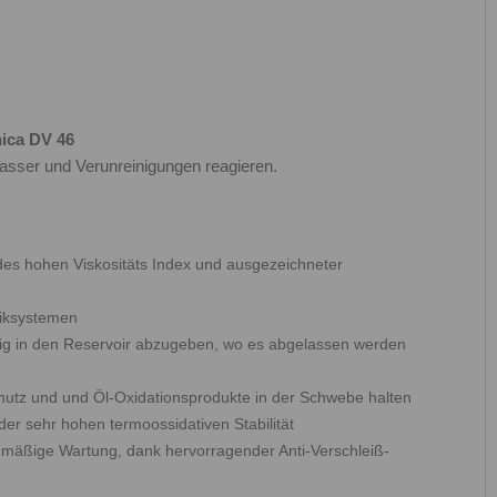
nica DV 46
asser und Verunreinigungen reagieren.
es hohen Viskositäts Index und ausgezeichneter
liksystemen
itig in den Reservoir abzugeben, wo es abgelassen werden
mutz und und Öl-Oxidationsprodukte in der Schwebe halten
der sehr hohen termoossidativen Stabilität
nmäßige Wartung, dank hervorragender Anti-Verschleiß-