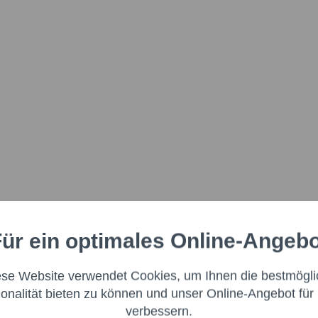
ür ein optimales Online-Angeb
Aktiv
nale
ese Website verwendet Cookies, um Ihnen die bestmögli
Aktiv
ng
ionalität bieten zu können und unser Online-Angebot für 
verbessern.