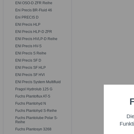
ENI OSO-D ZFR Reihe
Eni Precis BR-Fluid 46
Eni PRECIS D
ENI Precis HLP
ENI Precis HLP-D ZFR
ENI Precis HVLP-D Reihe
ENI Precis HV-S
ENI Precis S Reihe
ENI Precis SF D
ENI Precis SF HLP
ENI Precis SF HVI
ENI Precis System Multifluid
Fragol Hydrolub 125 G
Fuchs Plantoflux AT-S
F
Funktio
Fuchs Plantohyd N
Fuchs Plantohyd S-Reihe
Di
Fuchs Plantolube Polar S-
Marketi
Reihe
Funkt
Fuchs Plantosyn 3268