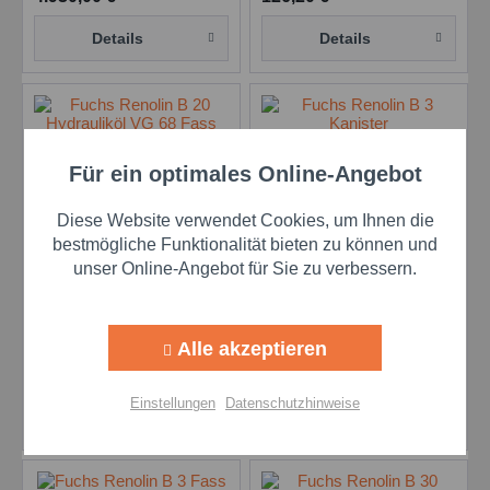
Details
Details
Für ein optimales Online-Angebot
Aktiv
Funktionale
Diese Website verwendet Cookies, um Ihnen die
Aktiv
Marketing
bestmögliche Funktionalität bieten zu können und
unser Online-Angebot für Sie zu verbessern.
Fuchs Renolin B 20 VG
Fuchs Renolin B 3 VG
68 - 205 l Fass
10 - 20 l Kanister
Aktiv
Tracking
Inhalt
205 Liter
(5,03 € * / 1 Liter)
Inhalt
20 Liter
(6,37 € * / 1 Liter)
Alle akzeptieren
1.031,15 €
127,40 €
Aktiv
Personalisierung
Einstellungen
Datenschutzhinweise
Details
Details
Aktiv
Service