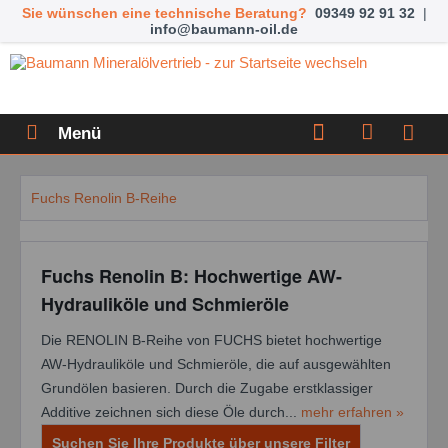
Sie wünschen eine technische Beratung?
09349 92 91 32
|
info@baumann-oil.de
Menü
Fuchs Renolin B-Reihe
Fuchs Renolin B: Hochwertige AW-
Hydrauliköle und Schmieröle
Die RENOLIN B-Reihe von FUCHS bietet hochwertige
AW-Hydrauliköle und Schmieröle, die auf ausgewählten
Grundölen basieren. Durch die Zugabe erstklassiger
Additive zeichnen sich diese Öle durch...
mehr erfahren »
Suchen Sie Ihre Produkte über unsere Filter