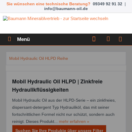
Sie wünschen eine technische Beratung?
09349 92 91 32
|
info@baumann-oil.de
Menü
Mobil Hydraulic Oil HLPD Reihe
Mobil Hydraulic Oil HLPD | Zinkfreie
Hydraulikflüssigkeiten
Mobil Hydraulic Oil aus der HLPD-Serie – ein zinkfreies,
dispersant-detergent Typ Hydrauliköl, das mit seiner
fortschrittlichen Formel nicht nur schützt, sondern auch
reinigt. Dieses Produkt...
mehr erfahren »
Suchen Sie Ihre Produkte über unsere Filter