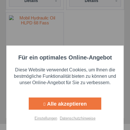
Details
Details
Für ein optimales Online-Angebot
Aktiv
Funktionale
Mobil Hydraulic Oil
HLPD 68 - 208 l Fass
Diese Website verwendet Cookies, um Ihnen die
Inhalt
208 Liter
(3,68 € * / 1 Liter)
Aktiv
Marketing
bestmögliche Funktionalität bieten zu können und
unser Online-Angebot für Sie zu verbessern.
765,44 €
Aktiv
Tracking
Details
Alle akzeptieren
Aktiv
Personalisierung
Einstellungen
Datenschutzhinweise
Aktiv
Service