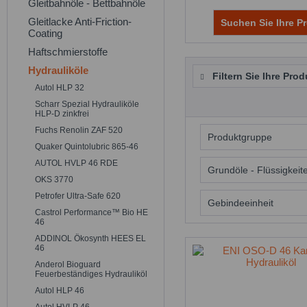
Gleitbahnöle - Bettbahnöle
Gleitlacke Anti-Friction-
Suchen Sie Ihre Pr
Coating
Haftschmierstoffe
Hydrauliköle
Filtern Sie Ihre Prod
Autol HLP 32
Scharr Spezial Hydrauliköle
HLP-D zinkfrei
Fuchs Renolin ZAF 520
Produktgruppe
Quaker Quintolubric 865-46
AUTOL HVLP 46 RDE
Schmieröle
Grundöle - Flüssigkeit
OKS 3770
Petrofer Ultra-Safe 620
Mineralöl
Gebindeeinheit
Castrol Performance™ Bio HE
46
20 Liter Kanist
ADDINOL Ökosynth HEES EL
46
200 Liter Faß
Anderol Bioguard
Feuerbeständiges Hydrauliköl
Autol HLP 46