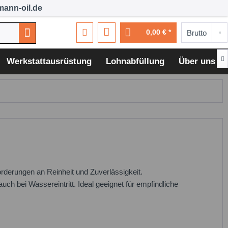
ann-oil.de
0,00 € *

Werkstattausrüstung
Lohnabfüllung
Über uns
orderungen an Reinheit und Zuverlässigkeit.
auch bei Wassereintritt. Ideal geeignet für empfindliche