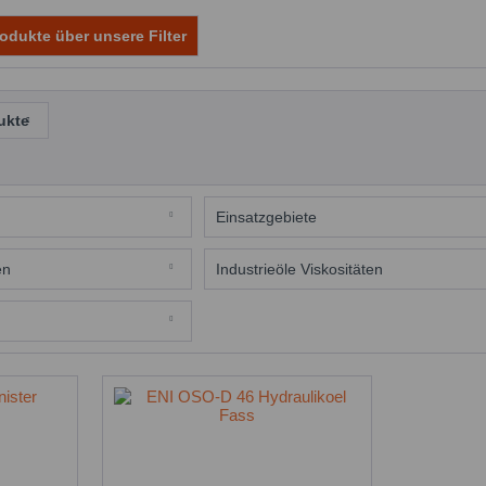
odukte über unsere Filter
ukte
Einsatzgebiete
Hydrauliköle
en
Industrieöle Viskositäten
46
er