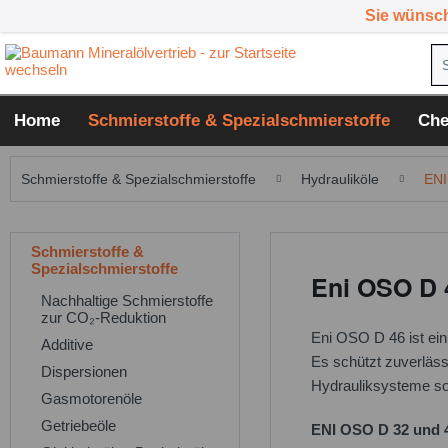
Sie wünsc
Home
Schmierstoffe & Spezialschmierstoffe
Che
Schmierstoffe & Spezialschmierstoffe
Hydrauliköle
ENI
Schmierstoffe &
Spezialschmierstoffe
Eni OSO D 
Nachhaltige Schmierstoffe
zur CO₂-Reduktion
Eni OSO D 46 ist ein
Additive
Es schützt zuverlässi
Dispersionen
Hydrauliksysteme s
Gasmotorenöle
Getriebeöle
ENI OSO D 32 und 4