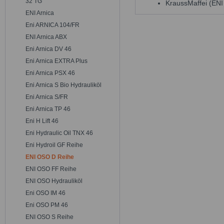
32 TG
KraussMaffei (EN
ENI Arnica
Eni ARNICA 104/FR
ENI Arnica ABX
Eni Arnica DV 46
Eni Arnica EXTRA Plus
Eni Arnica PSX 46
Eni Arnica S Bio Hydrauliköl
Eni Arnica S/FR
Eni Arnica TP 46
Eni H Lift 46
Eni Hydraulic Oil TNX 46
Eni Hydroil GF Reihe
ENI OSO D Reihe
ENI OSO FF Reihe
ENI OSO Hydrauliköl
Eni OSO IM 46
Eni OSO PM 46
ENI OSO S Reihe