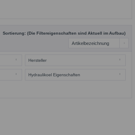
Sortierung: (Die Filtereigenschaften sind Aktuell im Aufbau)
Hersteller
ENI
Hydraulikoel Eigenschaften
DIN 51524 T2
HLP