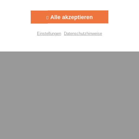
Aktiv
g
Alle akzeptieren
Aktiv
lisierung
Einstellungen
Datenschutzhinweise
Aktiv
Einstellungen speichern