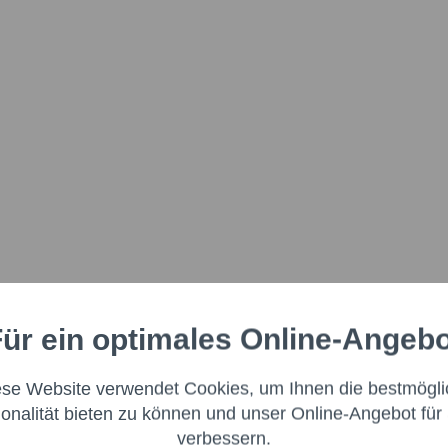
ür ein optimales Online-Angeb
Aktiv
nale
ese Website verwendet Cookies, um Ihnen die bestmögli
Aktiv
ng
ionalität bieten zu können und unser Online-Angebot für 
verbessern.