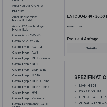
Autol HVLP 46
Autol Hydrauliköle HYS
ENI CHF
ENI OSO-D 46 - 20,50 
Autol Mehrbereichs
Hydrauliköl HVI
Avista HYD, nachhaltige
Inhalt
20 Liter
Hydrauliköle
Castrol Anvol SWX 46
Preis auf Anfrage
Castrol Anvol WG 46
Castrol Hyspin AWH-M
Details
Castrol Hyspin AWS
Castrol Hyspin DF Top-Reihe
Castrol Hyspin DHV
Castrol Hyspin DSP Reihe
SPEZIFIKATI
Castrol Hyspin H 540
Castrol Hyspin HLP-D Reihe
MAN N 698
Castrol Hyspin HLP-Z-Reihe
ISO 11158 HM
Castrol Hyspin HVI
DIN 51524-2 HLP
Castrol Hyspin ZZ-Reihe
ARBURG (ENI OS
Castrol Performance Bio HE