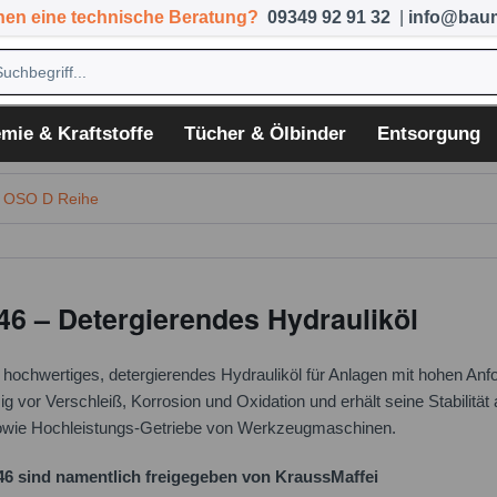
hen eine technische Beratung?
09349 92 91 32
|
info@baum
mie & Kraftstoffe
Tücher & Ölbinder
Entsorgung
 OSO D Reihe
46 – Detergierendes Hydrauliköl
 hochwertiges, detergierendes Hydrauliköl für Anlagen mit hohen Anf
g vor Verschleiß, Korrosion und Oxidation und erhält seine Stabilität 
owie Hochleistungs-Getriebe von Werkzeugmaschinen.
6 sind namentlich freigegeben von KraussMaffei