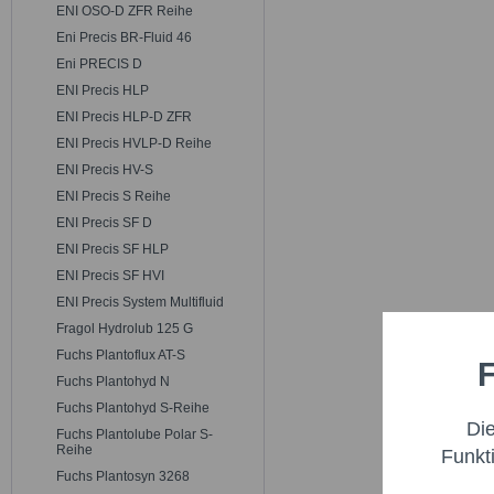
ENI OSO-D ZFR Reihe
Eni Precis BR-Fluid 46
Eni PRECIS D
ENI Precis HLP
ENI Precis HLP-D ZFR
ENI Precis HVLP-D Reihe
ENI Precis HV-S
ENI Precis S Reihe
ENI Precis SF D
ENI Precis SF HLP
ENI Precis SF HVI
ENI Precis System Multifluid
Fragol Hydrolub 125 G
Fuchs Plantoflux AT-S
F
Funktio
Fuchs Plantohyd N
Fuchs Plantohyd S-Reihe
Di
Fuchs Plantolube Polar S-
Marketi
Reihe
Funkt
Fuchs Plantosyn 3268