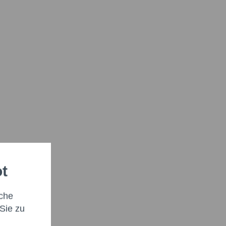
ot
che
Sie zu