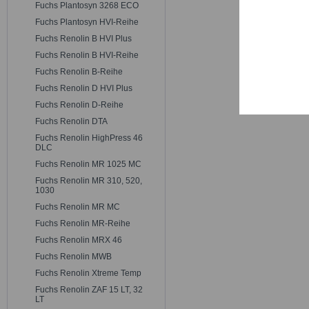
Trackin
Fuchs Plantosyn 3268 ECO
Fuchs Plantosyn HVI-Reihe
Fuchs Renolin B HVI Plus
Persona
Fuchs Renolin B HVI-Reihe
Fuchs Renolin B-Reihe
Service
Fuchs Renolin D HVI Plus
Fuchs Renolin D-Reihe
Fuchs Renolin DTA
Fuchs Renolin HighPress 46
DLC
Fuchs Renolin MR 1025 MC
Fuchs Renolin MR 310, 520,
1030
Fuchs Renolin MR MC
Fuchs Renolin MR-Reihe
Fuchs Renolin MRX 46
Fuchs Renolin MWB
Fuchs Renolin Xtreme Temp
Fuchs Renolin ZAF 15 LT, 32
LT