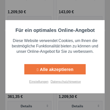
1.209,50 €
143,00 €
Details
Details
Für ein optimales Online-Angebot
Aktiv
Funktionale
Diese Website verwendet Cookies, um Ihnen die
Aktiv
Marketing
bestmögliche Funktionalität bieten zu können und
unser Online-Angebot für Sie zu verbessern.
Aktiv
Tracking
Alle akzeptieren
Fuchs Renolin MR 15
Fuchs Renolin MR 20
Aktiv
Personalisierung
VG 46 - 55 l Fass
VG 68 - 205l Fass
Einstellungen
Datenschutzhinweise
Inhalt
55 Liter
(6,57 € * / 1 Liter)
Inhalt
205 Liter
(5,90 € * / 1 Liter)
Aktiv
Service
361,35 €
1.209,50 €
Einstellungen speichern
Details
Details