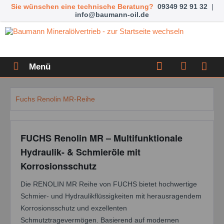
Sie wünschen eine technische Beratung?
09349 92 91 32
|
info@baumann-oil.de
Menü
Fuchs Renolin MR-Reihe
FUCHS Renolin MR – Multifunktionale
Hydraulik- & Schmieröle mit
Korrosionsschutz
Die RENOLIN MR Reihe von FUCHS bietet hochwertige
Schmier- und Hydraulikflüssigkeiten mit herausragendem
Korrosionsschutz und exzellenten
Schmutztragevermögen. Basierend auf modernen