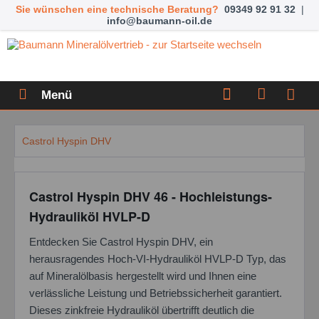
Sie wünschen eine technische Beratung?
09349 92 91 32
|
info@baumann-oil.de
Menü
Castrol Hyspin DHV
Castrol Hyspin DHV 46 - Hochleistungs-
Hydrauliköl HVLP-D
Entdecken Sie Castrol Hyspin DHV, ein
herausragendes Hoch-VI-Hydrauliköl HVLP-D Typ, das
auf Mineralölbasis hergestellt wird und Ihnen eine
verlässliche Leistung und Betriebssicherheit garantiert.
Dieses zinkfreie Hydrauliköl übertrifft deutlich die