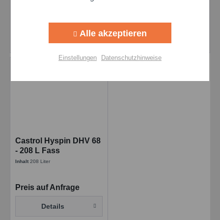
Preis auf Anfrage
Preis auf Anfrage
Alle akzeptieren
Details
Details
Einstellungen
Datenschutzhinweise
Castrol Hyspin DHV 68
- 208 L Fass
Inhalt
208 Liter
Preis auf Anfrage
Details