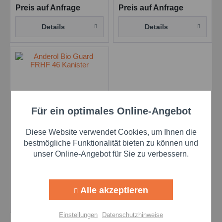
Preis auf Anfrage
Preis auf Anfrage
Details
Details
Für ein optimales Online-Angebot
Aktiv
Funktionale
Anderol BIO Guard
Diese Website verwendet Cookies, um Ihnen die
FRHF 46 - 20 l Kanne
Aktiv
Marketing
bestmögliche Funktionalität bieten zu können und
20 L Kanister
Inhalt
20 Liter
unser Online-Angebot für Sie zu verbessern.
Aktiv
Tracking
Preis auf Anfrage
Alle akzeptieren
Details
Aktiv
Personalisierung
Einstellungen
Datenschutzhinweise