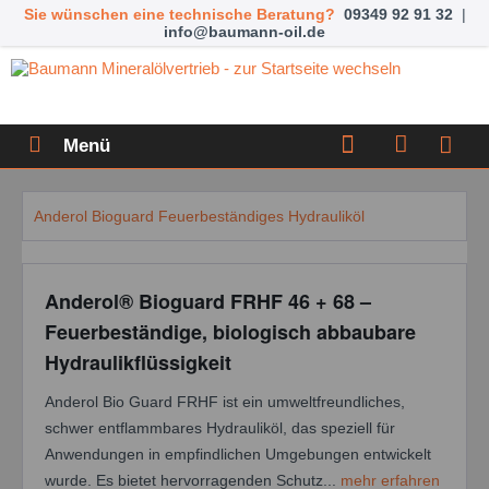
Sie wünschen eine technische Beratung?
09349 92 91 32
|
info@baumann-oil.de
Menü
Anderol Bioguard Feuerbeständiges Hydrauliköl
Anderol® Bioguard FRHF 46 + 68 –
Feuerbeständige, biologisch abbaubare
Hydraulikflüssigkeit
Anderol Bio Guard FRHF ist ein umweltfreundliches,
schwer entflammbares Hydrauliköl, das speziell für
Anwendungen in empfindlichen Umgebungen entwickelt
wurde. Es bietet hervorragenden Schutz...
mehr erfahren