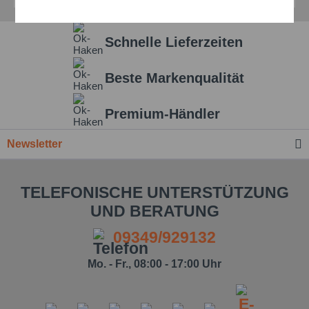
Aktiv
Service
Schnelle Lieferzeiten
Einstellungen speichern
Beste Markenqualität
Premium-Händler
Newsletter
TELEFONISCHE UNTERSTÜTZUNG
UND BERATUNG
09349/929132
Mo. - Fr., 08:00 - 17:00 Uhr