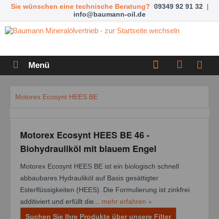
Sie wünschen eine technische Beratung?
09349 92 91 32
|
info@baumann-oil.de
Menü
Motorex Ecosynt HEES BE
Motorex Ecosynt HEES BE 46 -
Biohydrauliköl mit blauem Engel
Motorex Ecosynt HEES BE ist ein biologisch schnell
abbaubares Hydrauliköl auf Basis gesättigter
Esterflüssigkeiten (HEES). Die Formulierung ist zinkfrei
additiviert und erfüllt die...
mehr erfahren »
Suchen Sie Ihre Produkte über unsere Filter