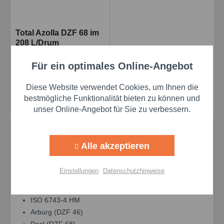
Total Azolla DZF 68 im
208 L/Drum
Hydrauliköl
Inhalt
208 Liter
Für ein optimales Online-Angebot
Aktiv
Funktionale
Preis auf Anfrage
Diese Website verwendet Cookies, um Ihnen die
Aktiv
Marketing
bestmögliche Funktionalität bieten zu können und
Details
unser Online-Angebot für Sie zu verbessern.
Aktiv
Tracking
Spezifikationen & Freigaben AZOLLA
Alle akzeptieren
DZF:
Aktiv
Personalisierung
Einstellungen
Datenschutzhinweise
DIN 51524-2 HLP-D (außer detergierend)
Aktiv
Service
ISO 11158 HM
ISO 6743-4 HM
Arburg (DZF 46)
Einstellungen speichern
Paal (DZF 68)