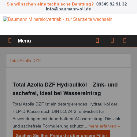
Sie wünschen eine technische Beratung?
09349 92 91 32
|
info@baumann-oil.de
Menü
Total Azolla DZF
Total Azolla DZF Hydrauliköl – Zink- und
aschefrei, ideal bei Wassereintrag
Total Azolla DZF ist ein detergierendes Hydrauliköl der
HLP-D-Klasse nach DIN 51524-2, entwickelt für
Anwendungen mit dauerhaftem Wassereintrag. Die zink-
und aschefreie Formulierung schützt...
mehr erfahren »
Suchen Sie Ihre Produkte über unsere Filter