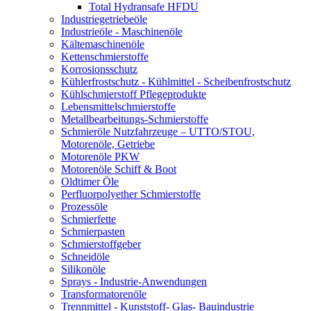
Total Hydransafe HFDU
Industriegetriebeöle
Industrieöle - Maschinenöle
Kältemaschinenöle
Kettenschmierstoffe
Korrosionsschutz
Kühlerfrostschutz - Kühlmittel - Scheibenfrostschutz
Kühlschmierstoff Pflegeprodukte
Lebensmittelschmierstoffe
Metallbearbeitungs-Schmierstoffe
Schmieröle Nutzfahrzeuge – UTTO/STOU,
Motorenöle, Getriebe
Motorenöle PKW
Motorenöle Schiff & Boot
Oldtimer Öle
Perfluorpolyether Schmierstoffe
Prozessöle
Schmierfette
Schmierpasten
Schmierstoffgeber
Schneidöle
Silikonöle
Sprays - Industrie-Anwendungen
Transformatorenöle
Trennmittel - Kunststoff- Glas- Bauindustrie