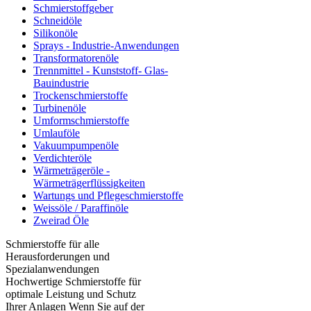
Schmierstoffgeber
Schneidöle
Silikonöle
Sprays - Industrie-Anwendungen
Transformatorenöle
Trennmittel - Kunststoff- Glas-
Bauindustrie
Trockenschmierstoffe
Turbinenöle
Umformschmierstoffe
Umlauföle
Vakuumpumpenöle
Verdichteröle
Wärmeträgeröle -
Wärmeträgerflüssigkeiten
Wartungs und Pflegeschmierstoffe
Weissöle / Paraffinöle
Zweirad Öle
Schmierstoffe für alle
Herausforderungen und
Spezialanwendungen
Hochwertige Schmierstoffe für
optimale Leistung und Schutz
Ihrer Anlagen Wenn Sie auf der