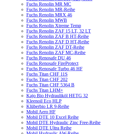
Fuchs Renolin MR MC
Fuchs Renolin MR-Reihe
Fuchs Renolin MRX 46
Fuchs Renolin MWB
Fuchs Renolin Xtreme Temp
Fuchs Renolin ZAF 15 LT, 32 LT
Fuchs Renolin ZAF B HT-Reihe
Fuchs Renolin ZAF D HT-Reihe
Fuchs Renolin ZAF DT-Reihe
Fuchs Renolin ZAF MC-Reihe
Fuchs Renosafe DU 46
Fuchs Renosafe FireProtect
Fuchs Renosafe Turbo 46 HF
Fuchs Titan CHF 11S
Fuchs Titan CHF 202
Fuchs Titan CHF 5364 B
Fuchs Titan LHM+
Kajo Bio Hydrauliköl HETG 32
Kleenoil Eco HLP
Klüberbio LR 9-Reihe
Mobil Aero HF
Mobil DTE 10 Excel Reihe
Mobil DTE Hydraulic Zinc Free-Reihe
Mobil DTE Ultra Reihe
Mobil Hydraulic AW-Reihe