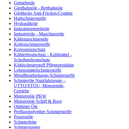
Getriebeöle
Gleitbahnöle - Bettbahnöle
Gleitlacke Anti-Friction-Coating
Haftschmierstoffe
Hydrauliköle
Industriegetriebeöle
Industrieöle - Maschinenöle
Kältemaschinenöle
Kettenschmierstoffe
Korrosionsschutz
Kühlerfrostschutz - Kühlmittel -
Scheibenfrostschutz
Kühlschmierstoff Pflegeprodukte
Lebensmittelschmierstoffe
Metallbearbeitungs-Schmierstoffe
Schmieröle Nutzfahrzeuge –
UTTO/STOU, Motorenöle,
Getriebe
Motorenöle PKW
Motorenöle Schiff & Boot
Oldtimer Öle
Perfluorpolyether Schmierstoffe
Prozessöle
Schmierfette
Schmierpasten