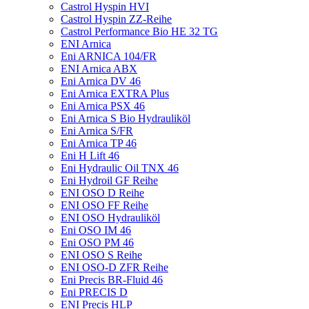
Castrol Hyspin HVI
Castrol Hyspin ZZ-Reihe
Castrol Performance Bio HE 32 TG
ENI Arnica
Eni ARNICA 104/FR
ENI Arnica ABX
Eni Arnica DV 46
Eni Arnica EXTRA Plus
Eni Arnica PSX 46
Eni Arnica S Bio Hydrauliköl
Eni Arnica S/FR
Eni Arnica TP 46
Eni H Lift 46
Eni Hydraulic Oil TNX 46
Eni Hydroil GF Reihe
ENI OSO D Reihe
ENI OSO FF Reihe
ENI OSO Hydrauliköl
Eni OSO IM 46
Eni OSO PM 46
ENI OSO S Reihe
ENI OSO-D ZFR Reihe
Eni Precis BR-Fluid 46
Eni PRECIS D
ENI Precis HLP