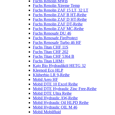
Fuchs Renolin MWB
Fuchs Renolin Xtreme Temp
Fuchs Renolin ZAF 15 LT, 32 LT
Fuchs Renolin ZAF B HT-Reihe
Fuchs Renolin ZAF D HT-Reihe
Fuchs Renolin ZAF DT-Reihe
Fuchs Renolin ZAF MC-Reihe
Fuchs Renosafe DU 46
Fuchs Renosafe FireProtect
Fuchs Renosafe Turbo 46 HF
Fuchs Titan CHF 11S
Fuchs Titan CHF 202
Fuchs Titan CHF 5364 B
Fuchs Titan LHM+
Kajo Bio Hydrauliköl HETG 32
Kleenoil Eco HLP
Klüberbio LR 9-Reihe
Mobil Aero HF
Mobil DTE 10 Excel Reihe
Mobil DTE Hydraulic Zinc Free-Reihe
Mobil DTE Ultra Reihe
Mobil Hydraulic AW-Reihe
Mobil Hydraulic Oil HLPD Reihe
Mobil Hydraulic OIL M 46
Mobil Mobilfluid