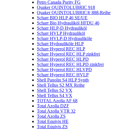
Petro Canada Purity FG
Quaker QUINTOLUBRIC 918
Quaker QUINTOLUBRIC® 888-Reihe
Scharr BIO HLP 46 SE/UE
Scharr Bio Hydrauliköl HFDU 46
Scharr HLP-D Hydrauliköl
Scharr HVLP Hydrauliköl
Scharr HVLP-D Hydrauliköle
Scharr Hydrauliköle HLP
Scharr Hyperol REC HLP
Scharr Hyperol REC HLP zinkfrei
Scharr Hyperol REC HLPD
Scharr Hyperol REC HLPD zinkfrei
Scharr Hyperol REC HLVPD
Scharr Hyperol REC HVLP
Shell Panolin S4 HLP Synth
Shell Tellus S2 MX Reihe
Shell Tellus S2 VX
Shell Tellus S4 VX
TOTAL Azolla AF 68
Total Azolla DZF
Total Azolla VTR 32
Total Azolla ZS
Total Equivis HE
Total Equivis ZS