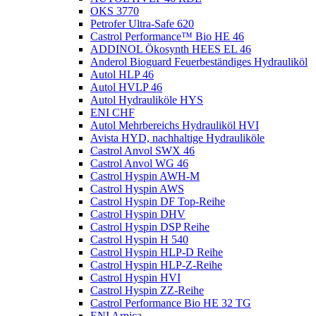
OKS 3770
Petrofer Ultra-Safe 620
Castrol Performance™ Bio HE 46
ADDINOL Ökosynth HEES EL 46
Anderol Bioguard Feuerbeständiges Hydrauliköl
Autol HLP 46
Autol HVLP 46
Autol Hydrauliköle HYS
ENI CHF
Autol Mehrbereichs Hydrauliköl HVI
Avista HYD, nachhaltige Hydrauliköle
Castrol Anvol SWX 46
Castrol Anvol WG 46
Castrol Hyspin AWH-M
Castrol Hyspin AWS
Castrol Hyspin DF Top-Reihe
Castrol Hyspin DHV
Castrol Hyspin DSP Reihe
Castrol Hyspin H 540
Castrol Hyspin HLP-D Reihe
Castrol Hyspin HLP-Z-Reihe
Castrol Hyspin HVI
Castrol Hyspin ZZ-Reihe
Castrol Performance Bio HE 32 TG
ENI Arnica