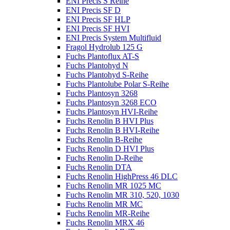
ENI Precis S Reihe
ENI Precis SF D
ENI Precis SF HLP
ENI Precis SF HVI
ENI Precis System Multifluid
Fragol Hydrolub 125 G
Fuchs Plantoflux AT-S
Fuchs Plantohyd N
Fuchs Plantohyd S-Reihe
Fuchs Plantolube Polar S-Reihe
Fuchs Plantosyn 3268
Fuchs Plantosyn 3268 ECO
Fuchs Plantosyn HVI-Reihe
Fuchs Renolin B HVI Plus
Fuchs Renolin B HVI-Reihe
Fuchs Renolin B-Reihe
Fuchs Renolin D HVI Plus
Fuchs Renolin D-Reihe
Fuchs Renolin DTA
Fuchs Renolin HighPress 46 DLC
Fuchs Renolin MR 1025 MC
Fuchs Renolin MR 310, 520, 1030
Fuchs Renolin MR MC
Fuchs Renolin MR-Reihe
Fuchs Renolin MRX 46