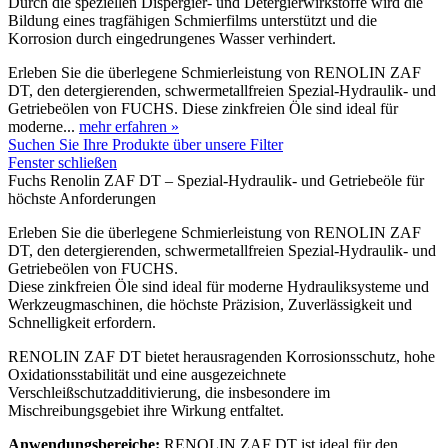
Durch die speziellen Dispergier- und Detergierwirkstoffe wird die
Bildung eines tragfähigen Schmierfilms unterstützt und die
Korrosion durch eingedrungenes Wasser verhindert.
Erleben Sie die überlegene Schmierleistung von RENOLIN ZAF
DT, den detergierenden, schwermetallfreien Spezial-Hydraulik- und
Getriebeölen von FUCHS. Diese zinkfreien Öle sind ideal für
moderne...
mehr erfahren »
Suchen Sie Ihre Produkte über unsere Filter
Fenster schließen
Fuchs Renolin ZAF DT – Spezial-Hydraulik- und Getriebeöle für
höchste Anforderungen
Erleben Sie die überlegene Schmierleistung von RENOLIN ZAF
DT, den detergierenden, schwermetallfreien Spezial-Hydraulik- und
Getriebeölen von FUCHS.
Diese zinkfreien Öle sind ideal für moderne Hydrauliksysteme und
Werkzeugmaschinen, die höchste Präzision, Zuverlässigkeit und
Schnelligkeit erfordern.
RENOLIN ZAF DT bietet herausragenden Korrosionsschutz, hohe
Oxidationsstabilität und eine ausgezeichnete
Verschleißschutzadditivierung, die insbesondere im
Mischreibungsgebiet ihre Wirkung entfaltet.
Anwendungsbereiche:
RENOLIN ZAF DT ist ideal für den