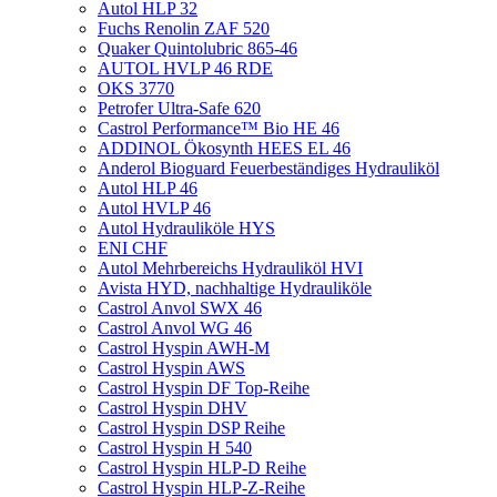
Autol HLP 32
Fuchs Renolin ZAF 520
Quaker Quintolubric 865-46
AUTOL HVLP 46 RDE
OKS 3770
Petrofer Ultra-Safe 620
Castrol Performance™ Bio HE 46
ADDINOL Ökosynth HEES EL 46
Anderol Bioguard Feuerbeständiges Hydrauliköl
Autol HLP 46
Autol HVLP 46
Autol Hydrauliköle HYS
ENI CHF
Autol Mehrbereichs Hydrauliköl HVI
Avista HYD, nachhaltige Hydrauliköle
Castrol Anvol SWX 46
Castrol Anvol WG 46
Castrol Hyspin AWH-M
Castrol Hyspin AWS
Castrol Hyspin DF Top-Reihe
Castrol Hyspin DHV
Castrol Hyspin DSP Reihe
Castrol Hyspin H 540
Castrol Hyspin HLP-D Reihe
Castrol Hyspin HLP-Z-Reihe