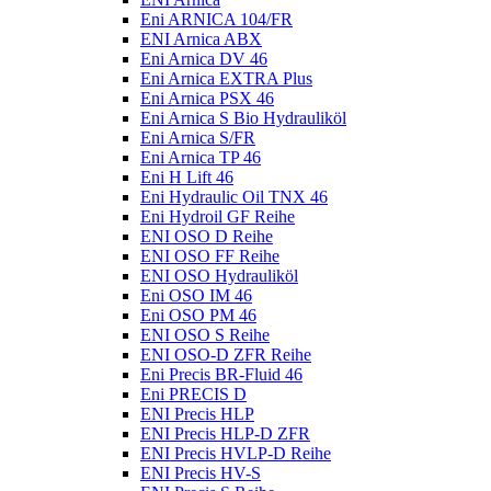
Eni ARNICA 104/FR
ENI Arnica ABX
Eni Arnica DV 46
Eni Arnica EXTRA Plus
Eni Arnica PSX 46
Eni Arnica S Bio Hydrauliköl
Eni Arnica S/FR
Eni Arnica TP 46
Eni H Lift 46
Eni Hydraulic Oil TNX 46
Eni Hydroil GF Reihe
ENI OSO D Reihe
ENI OSO FF Reihe
ENI OSO Hydrauliköl
Eni OSO IM 46
Eni OSO PM 46
ENI OSO S Reihe
ENI OSO-D ZFR Reihe
Eni Precis BR-Fluid 46
Eni PRECIS D
ENI Precis HLP
ENI Precis HLP-D ZFR
ENI Precis HVLP-D Reihe
ENI Precis HV-S