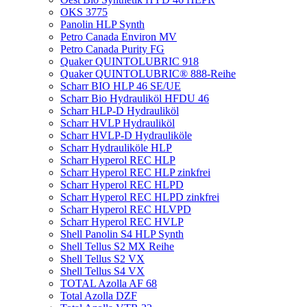
OKS 3775
Panolin HLP Synth
Petro Canada Environ MV
Petro Canada Purity FG
Quaker QUINTOLUBRIC 918
Quaker QUINTOLUBRIC® 888-Reihe
Scharr BIO HLP 46 SE/UE
Scharr Bio Hydrauliköl HFDU 46
Scharr HLP-D Hydrauliköl
Scharr HVLP Hydrauliköl
Scharr HVLP-D Hydrauliköle
Scharr Hydrauliköle HLP
Scharr Hyperol REC HLP
Scharr Hyperol REC HLP zinkfrei
Scharr Hyperol REC HLPD
Scharr Hyperol REC HLPD zinkfrei
Scharr Hyperol REC HLVPD
Scharr Hyperol REC HVLP
Shell Panolin S4 HLP Synth
Shell Tellus S2 MX Reihe
Shell Tellus S2 VX
Shell Tellus S4 VX
TOTAL Azolla AF 68
Total Azolla DZF