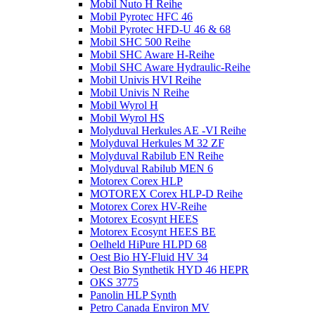
Mobil Nuto H Reihe
Mobil Pyrotec HFC 46
Mobil Pyrotec HFD-U 46 & 68
Mobil SHC 500 Reihe
Mobil SHC Aware H-Reihe
Mobil SHC Aware Hydraulic-Reihe
Mobil Univis HVI Reihe
Mobil Univis N Reihe
Mobil Wyrol H
Mobil Wyrol HS
Molyduval Herkules AE -VI Reihe
Molyduval Herkules M 32 ZF
Molyduval Rabilub EN Reihe
Molyduval Rabilub MEN 6
Motorex Corex HLP
MOTOREX Corex HLP-D Reihe
Motorex Corex HV-Reihe
Motorex Ecosynt HEES
Motorex Ecosynt HEES BE
Oelheld HiPure HLPD 68
Oest Bio HY-Fluid HV 34
Oest Bio Synthetik HYD 46 HEPR
OKS 3775
Panolin HLP Synth
Petro Canada Environ MV