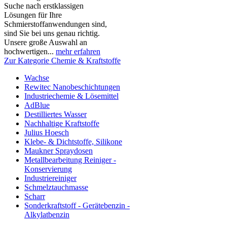
Suche nach erstklassigen
Lösungen für Ihre
Schmierstoffanwendungen sind,
sind Sie bei uns genau richtig.
Unsere große Auswahl an
hochwertigen...
mehr erfahren
Zur Kategorie Chemie & Kraftstoffe
Wachse
Rewitec Nanobeschichtungen
Industriechemie & Lösemittel
AdBlue
Destilliertes Wasser
Nachhaltige Kraftstoffe
Julius Hoesch
Klebe- & Dichtstoffe, Silikone
Maukner Spraydosen
Metallbearbeitung Reiniger -
Konservierung
Industriereiniger
Schmelztauchmasse
Scharr
Sonderkraftstoff - Gerätebenzin -
Alkylatbenzin