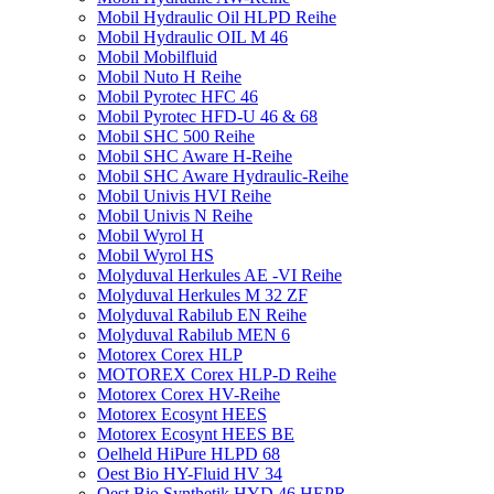
Mobil Hydraulic Oil HLPD Reihe
Mobil Hydraulic OIL M 46
Mobil Mobilfluid
Mobil Nuto H Reihe
Mobil Pyrotec HFC 46
Mobil Pyrotec HFD-U 46 & 68
Mobil SHC 500 Reihe
Mobil SHC Aware H-Reihe
Mobil SHC Aware Hydraulic-Reihe
Mobil Univis HVI Reihe
Mobil Univis N Reihe
Mobil Wyrol H
Mobil Wyrol HS
Molyduval Herkules AE -VI Reihe
Molyduval Herkules M 32 ZF
Molyduval Rabilub EN Reihe
Molyduval Rabilub MEN 6
Motorex Corex HLP
MOTOREX Corex HLP-D Reihe
Motorex Corex HV-Reihe
Motorex Ecosynt HEES
Motorex Ecosynt HEES BE
Oelheld HiPure HLPD 68
Oest Bio HY-Fluid HV 34
Oest Bio Synthetik HYD 46 HEPR