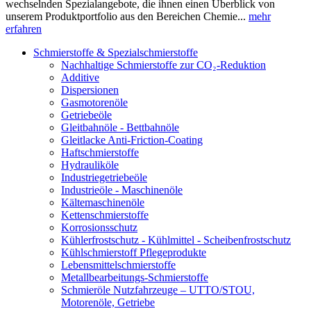
wechselnden Spezialangebote, die ihnen einen Überblick von
unserem Produktportfolio aus den Bereichen Chemie...
mehr
erfahren
Schmierstoffe & Spezialschmierstoffe
Nachhaltige Schmierstoffe zur CO₂-Reduktion
Additive
Dispersionen
Gasmotorenöle
Getriebeöle
Gleitbahnöle - Bettbahnöle
Gleitlacke Anti-Friction-Coating
Haftschmierstoffe
Hydrauliköle
Industriegetriebeöle
Industrieöle - Maschinenöle
Kältemaschinenöle
Kettenschmierstoffe
Korrosionsschutz
Kühlerfrostschutz - Kühlmittel - Scheibenfrostschutz
Kühlschmierstoff Pflegeprodukte
Lebensmittelschmierstoffe
Metallbearbeitungs-Schmierstoffe
Schmieröle Nutzfahrzeuge – UTTO/STOU,
Motorenöle, Getriebe