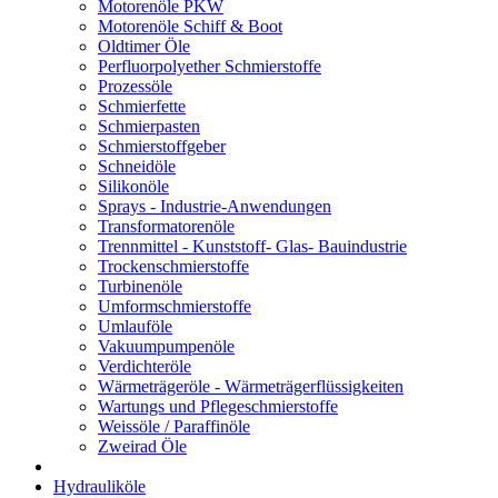
Motorenöle PKW
Motorenöle Schiff & Boot
Oldtimer Öle
Perfluorpolyether Schmierstoffe
Prozessöle
Schmierfette
Schmierpasten
Schmierstoffgeber
Schneidöle
Silikonöle
Sprays - Industrie-Anwendungen
Transformatorenöle
Trennmittel - Kunststoff- Glas- Bauindustrie
Trockenschmierstoffe
Turbinenöle
Umformschmierstoffe
Umlauföle
Vakuumpumpenöle
Verdichteröle
Wärmeträgeröle - Wärmeträgerflüssigkeiten
Wartungs und Pflegeschmierstoffe
Weissöle / Paraffinöle
Zweirad Öle
Hydrauliköle