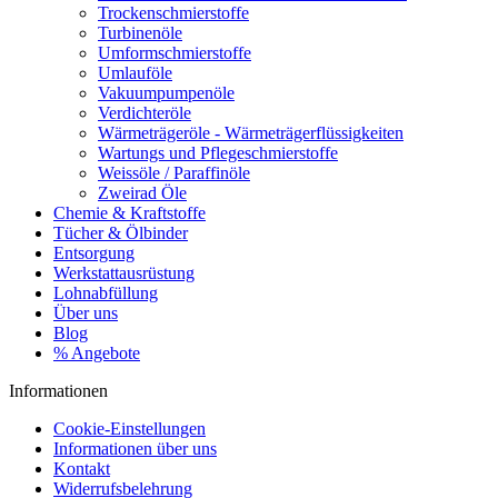
Trockenschmierstoffe
Turbinenöle
Umformschmierstoffe
Umlauföle
Vakuumpumpenöle
Verdichteröle
Wärmeträgeröle - Wärmeträgerflüssigkeiten
Wartungs und Pflegeschmierstoffe
Weissöle / Paraffinöle
Zweirad Öle
Chemie & Kraftstoffe
Tücher & Ölbinder
Entsorgung
Werkstattausrüstung
Lohnabfüllung
Über uns
Blog
% Angebote
Informationen
Cookie-Einstellungen
Informationen über uns
Kontakt
Widerrufsbelehrung