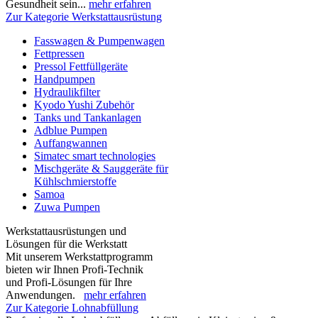
Gesundheit sein...
mehr erfahren
Zur Kategorie Werkstattausrüstung
Fasswagen & Pumpenwagen
Fettpressen
Pressol Fettfüllgeräte
Handpumpen
Hydraulikfilter
Kyodo Yushi Zubehör
Tanks und Tankanlagen
Adblue Pumpen
Auffangwannen
Simatec smart technologies
Mischgeräte & Sauggeräte für
Kühlschmierstoffe
Samoa
Zuwa Pumpen
Werkstattausrüstungen und
Lösungen für die Werkstatt
Mit unserem Werkstattprogramm
bieten wir Ihnen Profi-Technik
und Profi-Lösungen für Ihre
Anwendungen.
mehr erfahren
Zur Kategorie Lohnabfüllung