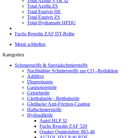
Total Azolla VTR 32
Total Azolla ZS
Total Equivis HE
Total Equivis ZS
Total Hydransafe HFDU
Fuchs Renolin ZAF DT-Reihe
Menü schließen
Kategorien
Schmierstoffe & Spezialschmierstoffe
Nachhaltige Schmierstoffe zur CO₂-Reduktion
Additive
Dispersionen
Gasmotorenöle
Getriebeöle
Gleitbahnöle - Bettbahnöle
Gleitlacke Anti-Friction-Coating
Haftschmierstoffe
Hydrauliköle
Autol HLP 32
Fuchs Renolin ZAF 520
Quaker Quintolubric 865-46
AUTOL HVLP 46 RDE