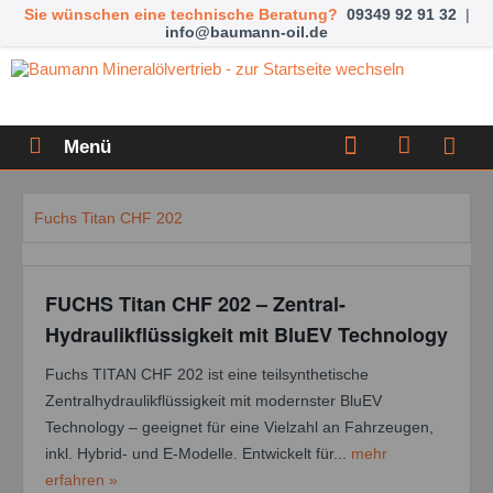
Sie wünschen eine technische Beratung?
09349 92 91 32
|
info@baumann-oil.de
Menü
Fuchs Titan CHF 202
FUCHS Titan CHF 202 – Zentral-
Hydraulikflüssigkeit mit BluEV Technology
Fuchs TITAN CHF 202 ist eine teilsynthetische
Zentralhydraulikflüssigkeit mit modernster BluEV
Technology – geeignet für eine Vielzahl an Fahrzeugen,
inkl. Hybrid- und E-Modelle. Entwickelt für...
mehr
erfahren »