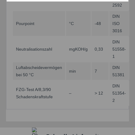
2592
DIN
Einstellungen speichern
Pourpoint
°C
-48
ISO
3016
DIN
Neutralisationszahl
mgKOH/g
0,33
51558-
1
Luftabscheidevermögen
DIN
min
7
bei 50 °C
51381
DIN
FZG-Test A/8,3/90
–
> 12
51354-
Schadenskraftstufe
2