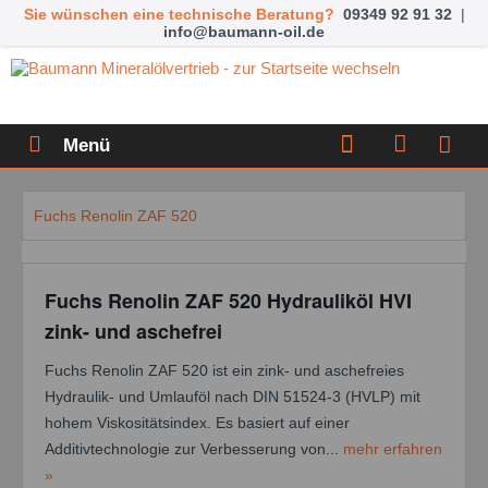
Sie wünschen eine technische Beratung?
09349 92 91 32
|
info@baumann-oil.de
Menü
Fuchs Renolin ZAF 520
Fuchs Renolin ZAF 520 Hydrauliköl HVI
zink- und aschefrei
Fuchs Renolin ZAF 520 ist ein zink- und aschefreies
Hydraulik- und Umlauföl nach DIN 51524-3 (HVLP) mit
hohem Viskositätsindex. Es basiert auf einer
Additivtechnologie zur Verbesserung von...
mehr erfahren
»