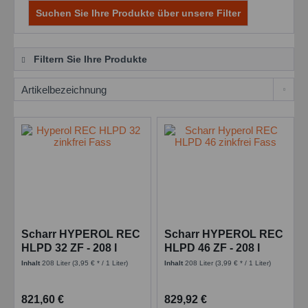
Suchen Sie Ihre Produkte über unsere Filter
Filtern Sie Ihre Produkte
Scharr HYPEROL REC
Scharr HYPEROL REC
HLPD 32 ZF - 208 l
HLPD 46 ZF - 208 l
Fass - CO2-reduziertes
Fass - CO2-reduziertes
Inhalt
208 Liter
(3,95 € * / 1 Liter)
Inhalt
208 Liter
(3,99 € * / 1 Liter)
Hydrauliköl
Hydrauliköl
821,60 €
829,92 €