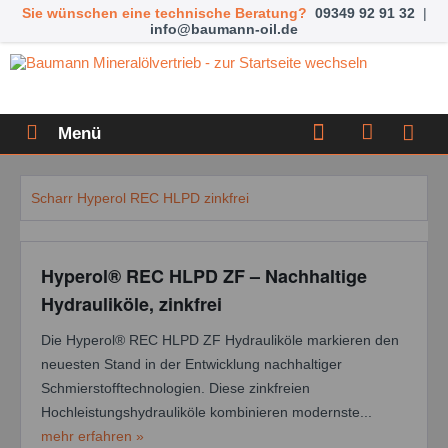
Sie wünschen eine technische Beratung?
09349 92 91 32
|
info@baumann-oil.de
Menü
Scharr Hyperol REC HLPD zinkfrei
Hyperol® REC HLPD ZF – Nachhaltige
Hydrauliköle, zinkfrei
Die Hyperol® REC HLPD ZF Hydrauliköle markieren den
neuesten Stand in der Entwicklung nachhaltiger
Schmierstofftechnologien. Diese zinkfreien
Hochleistungshydrauliköle kombinieren modernste...
mehr erfahren »