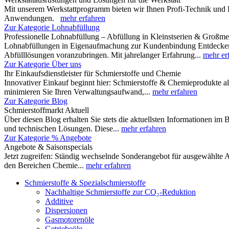
Mit unserem Werkstattprogramm bieten wir Ihnen Profi-Technik und 
Anwendungen.
mehr erfahren
Zur Kategorie Lohnabfüllung
Professionelle Lohnabfüllung – Abfüllung in Kleinstserien & Großm
Lohnabfüllungen in Eigenaufmachung zur Kundenbindung Entdecken Si
Abfülllösungen voranzubringen. Mit jahrelanger Erfahrung...
mehr er
Zur Kategorie Über uns
Ihr Einkaufsdienstleister für Schmierstoffe und Chemie
Innovativer Einkauf beginnt hier: Schmierstoffe & Chemieprodukte al
minimieren Sie Ihren Verwaltungsaufwand,...
mehr erfahren
Zur Kategorie Blog
Schmierstoffmarkt Aktuell
Über diesen Blog erhalten Sie stets die aktuellsten Informationen im
und technischen Lösungen. Diese...
mehr erfahren
Zur Kategorie % Angebote
Angebote & Saisonspecials
Jetzt zugreifen: Ständig wechselnde Sonderangebot für ausgewählte A
den Bereichen Chemie...
mehr erfahren
Schmierstoffe & Spezialschmierstoffe
Nachhaltige Schmierstoffe zur CO₂-Reduktion
Additive
Dispersionen
Gasmotorenöle
Getriebeöle