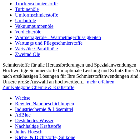
Trockenschmierstoffe
Turbinenöle
Umformschmierstoffe
Umlauföle
Vakuumpumpenöle
Verdichteröle
Wärmeträgeröle - Wärmeträgerflüssigkeiten
Wartungs und Pflegeschmierstoffe
Weissöle / Paraffinöle
Zweirad Öle
Schmierstoffe für alle Herausforderungen und Spezialanwendungen
Hochwertige Schmierstoffe für optimale Leistung und Schutz Ihrer 
nach erstklassigen Lösungen für Ihre Schmierstoffanwendungen sind, s
Unsere große Auswahl an hochwertigen...
mehr erfahren
Zur Kategorie Chemie & Kraftstoffe
Wachse
Rewitec Nanobeschichtungen
Industriechemie & Lösemittel
AdBlue
Destilliertes Wasser
Nachhaltige Kraftstoffe
Julius Hoesch
Klebe- & Dichtstoffe, Silikone