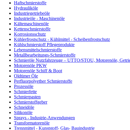
Haftschmierstoffe
Hydrauliköle
Industriegetriebeöle
Industrieöle - Maschinenöle
Kältemaschinenöle
Kettenschmierstoffe
Korrosionsschutz
Kühlerfrostschutz - Kühlmittel - Scheibenfrostschutz
Kühlschmierstoff Pflegeprodukte
Lebensmittelschmierstoffe
Metallbearbeitungs-Schmierstoffe
Schmieröle Nutzfahrzeuge – UTTO/STOU, Motorenöle, Getri
Motorenöle PKW
Motorenöle Schiff & Boot
Oldtimer Öle
Perfluorpolyether Schmierstoffe
Prozessöle
Schmierfette
Schmierpasten
Schmierstoffgeber
Schneidöle
Silikonöle
Sprays - Industrie-Anwendungen
Transformatorenöle
Trennmittel - Kunststoff- Glas- Bauindustrie