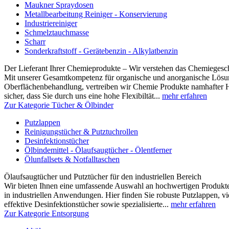
Maukner Spraydosen
Metallbearbeitung Reiniger - Konservierung
Industriereiniger
Schmelztauchmasse
Scharr
Sonderkraftstoff - Gerätebenzin - Alkylatbenzin
Der Lieferant Ihrer Chemieprodukte – Wir verstehen das Chemiegesc
Mit unserer Gesamtkompetenz für organische und anorganische Lösun
Oberflächenbehandlung, vertreiben wir Chemie Produkte namhafter Hers
sicher, dass Sie durch uns eine hohe Flexibiltät...
mehr erfahren
Zur Kategorie Tücher & Ölbinder
Putzlappen
Reinigungstücher & Putztuchrollen
Desinfektionstücher
Ölbindemittel - Ölaufsaugtücher - Ölentferner
Ölunfallsets & Notfalltaschen
Ölaufsaugtücher und Putztücher für den industriellen Bereich
Wir bieten Ihnen eine umfassende Auswahl an hochwertigen Produk
in industriellen Anwendungen. Hier finden Sie robuste Putzlappen, vi
effektive Desinfektionstücher sowie spezialisierte...
mehr erfahren
Zur Kategorie Entsorgung