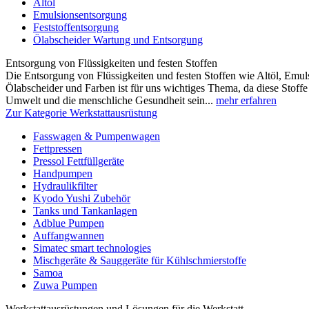
Altöl
Emulsionsentsorgung
Feststoffentsorgung
Ölabscheider Wartung und Entsorgung
Entsorgung von Flüssigkeiten und festen Stoffen
Die Entsorgung von Flüssigkeiten und festen Stoffen wie Altöl, Emulsi
Ölabscheider und Farben ist für uns wichtiges Thema, da diese Stoffe 
Umwelt und die menschliche Gesundheit sein...
mehr erfahren
Zur Kategorie Werkstattausrüstung
Fasswagen & Pumpenwagen
Fettpressen
Pressol Fettfüllgeräte
Handpumpen
Hydraulikfilter
Kyodo Yushi Zubehör
Tanks und Tankanlagen
Adblue Pumpen
Auffangwannen
Simatec smart technologies
Mischgeräte & Sauggeräte für Kühlschmierstoffe
Samoa
Zuwa Pumpen
Werkstattausrüstungen und Lösungen für die Werkstatt