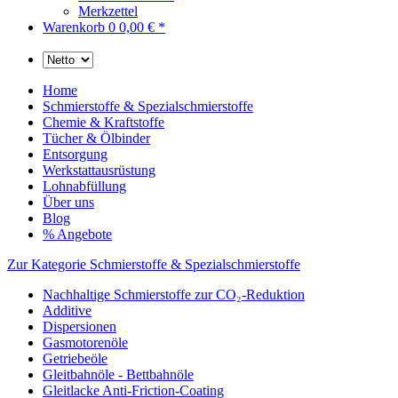
Merkzettel
Warenkorb
0
0,00 € *
Home
Schmierstoffe & Spezialschmierstoffe
Chemie & Kraftstoffe
Tücher & Ölbinder
Entsorgung
Werkstattausrüstung
Lohnabfüllung
Über uns
Blog
% Angebote
Zur Kategorie Schmierstoffe & Spezialschmierstoffe
Nachhaltige Schmierstoffe zur CO₂-Reduktion
Additive
Dispersionen
Gasmotorenöle
Getriebeöle
Gleitbahnöle - Bettbahnöle
Gleitlacke Anti-Friction-Coating