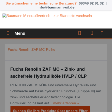
Sie wünschen eine technische Beratung?
09349 92 91 32
|
info@baumann-oil.de
Menü
Fuchs Renolin ZAF MC-Reihe
Fuchs Renolin ZAF MC – Zink- und
aschefreie Hydrauliköle HVLP / CLP
RENOLIN ZAF MC-Öle sind universelle Hydraulik- und
Schmieröle auf Basis hydrierter Grundöle (Gruppe III) mit
zink- und aschefreier Additivtechnologie. Die
Formulierung basiert auf...
mehr erfahren »
Suchen Sie Ihre Produkte über unsere Filter