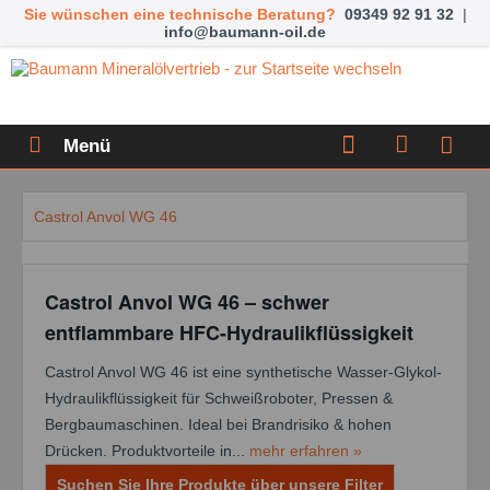
Sie wünschen eine technische Beratung?
09349 92 91 32
|
info@baumann-oil.de
Menü
Castrol Anvol WG 46
Castrol Anvol WG 46 – schwer
entflammbare HFC-Hydraulikflüssigkeit
Castrol Anvol WG 46 ist eine synthetische Wasser-Glykol-
Hydraulikflüssigkeit für Schweißroboter, Pressen &
Bergbaumaschinen. Ideal bei Brandrisiko & hohen
Drücken. Produktvorteile in...
mehr erfahren »
Suchen Sie Ihre Produkte über unsere Filter