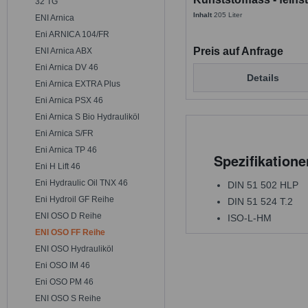
32 TG
17/15/12 NAS 6
Inhalt
205 Liter
ENI Arnica
Eni ARNICA 104/FR
Preis auf Anfrage
ENI Arnica ABX
Eni Arnica DV 46
Details
Eni Arnica EXTRA Plus
Eni Arnica PSX 46
Eni Arnica S Bio Hydrauliköl
Eni Arnica S/FR
Eni Arnica TP 46
Spezifikation
Eni H Lift 46
Eni Hydraulic Oil TNX 46
DIN 51 502 HLP
Eni Hydroil GF Reihe
DIN 51 524 T.2
ENI OSO D Reihe
ISO-L-HM
ENI OSO FF Reihe
ENI OSO Hydrauliköl
Eni OSO IM 46
Eni OSO PM 46
ENI OSO S Reihe