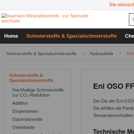
Sie wünsc
Home
Schmierstoffe & Spezialschmierstoffe
Che
Schmierstoffe & Spezialschmierstoffe
Hydrauliköle
ENI
Schmierstoffe &
Spezialschmierstoffe
Eni OSO FF-
Nachhaltige Schmierstoffe
zur CO₂-Reduktion
Die Öle der Eni OSO 
Additive
Sie erfüllen die Par
Dispersionen
Temperaturverhalten 
Gasmotorenöle
Getriebeöle
Technische Me