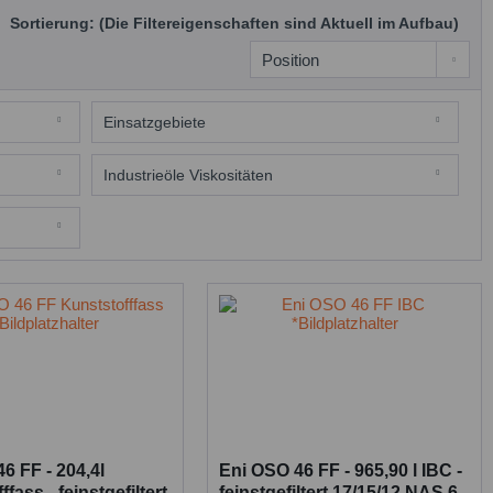
Sortierung: (Die Filtereigenschaften sind Aktuell im Aufbau)
Einsatzgebiete
Hydrauliköle
Industrieöle Viskositäten
32
46
6 FF - 204,4l
Eni OSO 46 FF - 965,90 l IBC -
fass - feinstgefiltert
feinstgefiltert 17/15/12 NAS 6