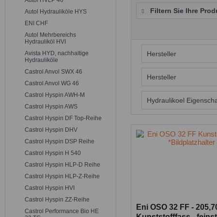
Autol HVLP 46
Filtern Sie Ihre Prod
Autol Hydrauliköle HYS
ENI CHF
Autol Mehrbereichs
Hydrauliköl HVI
Avista HYD, nachhaltige
Hersteller
Hydrauliköle
Castrol Anvol SWX 46
ENI
Hersteller
Castrol Anvol WG 46
Castrol Hyspin AWH-M
ENI
Hydraulikoel Eigensch
Castrol Hyspin AWS
Castrol Hyspin DF Top-Reihe
feinstgefiltert
Castrol Hyspin DHV
HLP
Castrol Hyspin DSP Reihe
Castrol Hyspin H 540
Castrol Hyspin HLP-D Reihe
Castrol Hyspin HLP-Z-Reihe
Castrol Hyspin HVI
Castrol Hyspin ZZ-Reihe
Eni OSO 32 FF - 205,7
Castrol Performance Bio HE
Kunststofffass - feinst