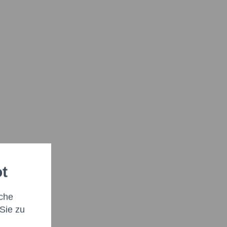
ot
che
Sie zu