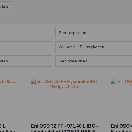
ukte
Produktgruppe
Schmieröle
Grundöle - Flüssigkeiten
Mineralöl
aften
Gebindeeinheit
200 Liter Faß
IBC
0 L
Eni OSO 32 FF - 971,40 L IBC -
Eni OSO 4
gefiltert
feinstgefiltert 17/15/12 NAS 6
Kunststoff