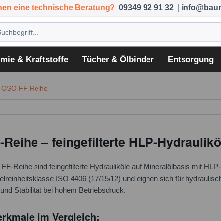
hen eine technische Beratung?
09349 92 91 32
|
info@baum
mie & Kraftstoffe
Tücher & Ölbinder
Entsorgung
 OSO FF Reihe
Reihe – feingefilterte HLP-Hydraulikö
FF-Reihe sind feingefilterte Hydrauliköle auf Mineralölbasis mit HLP
tikelreinheitsklasse ISO 4406 (17/15/12) und eignen sich für hydrauli
und Stabilität bei hohem Betriebsdruck.
rkmale im Vergleich: