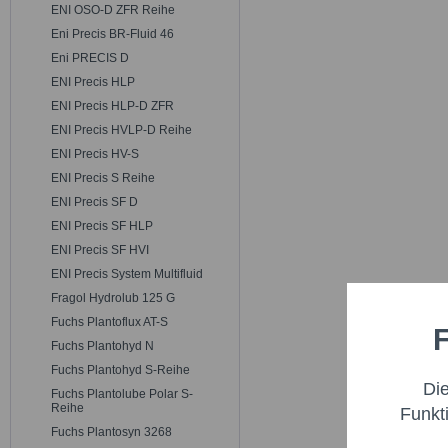
ENI OSO-D ZFR Reihe
Eni Precis BR-Fluid 46
Eni PRECIS D
ENI Precis HLP
ENI Precis HLP-D ZFR
ENI Precis HVLP-D Reihe
ENI Precis HV-S
ENI Precis S Reihe
ENI Precis SF D
ENI Precis SF HLP
ENI Precis SF HVI
ENI Precis System Multifluid
Fragol Hydrolub 125 G
Fuchs Plantoflux AT-S
F
Funktio
Fuchs Plantohyd N
Fuchs Plantohyd S-Reihe
Di
Fuchs Plantolube Polar S-
Marketi
Reihe
Funkt
Fuchs Plantosyn 3268