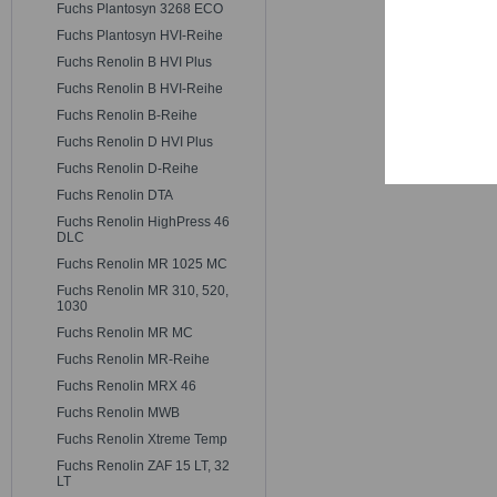
Trackin
Fuchs Plantosyn 3268 ECO
Fuchs Plantosyn HVI-Reihe
Fuchs Renolin B HVI Plus
Persona
Fuchs Renolin B HVI-Reihe
Fuchs Renolin B-Reihe
Service
Fuchs Renolin D HVI Plus
Fuchs Renolin D-Reihe
Fuchs Renolin DTA
Fuchs Renolin HighPress 46
DLC
Fuchs Renolin MR 1025 MC
Fuchs Renolin MR 310, 520,
1030
Fuchs Renolin MR MC
Fuchs Renolin MR-Reihe
Fuchs Renolin MRX 46
Fuchs Renolin MWB
Fuchs Renolin Xtreme Temp
Fuchs Renolin ZAF 15 LT, 32
LT