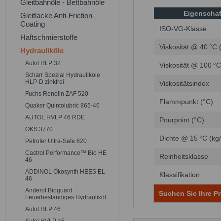
Gleitbahnöle - Bettbahnöle
Eigenschaf
Gleitlacke Anti-Friction-
Coating
ISO-VG-Klasse
Haftschmierstoffe
Viskosität @ 40 °C 
Hydrauliköle
Autol HLP 32
Viskosität @ 100 °
Scharr Spezial Hydrauliköle
HLP-D zinkfrei
Viskositätsindex
Fuchs Renolin ZAF 520
Flammpunkt (°C)
Quaker Quintolubric 865-46
AUTOL HVLP 46 RDE
Pourpoint (°C)
OKS 3770
Dichte @ 15 °C (kg
Petrofer Ultra-Safe 620
Castrol Performance™ Bio HE
Reinheitsklasse
46
ADDINOL Ökosynth HEES EL
Klassifikation
46
Anderol Bioguard
Suchen Sie Ihre Pr
Feuerbeständiges Hydrauliköl
Autol HLP 46