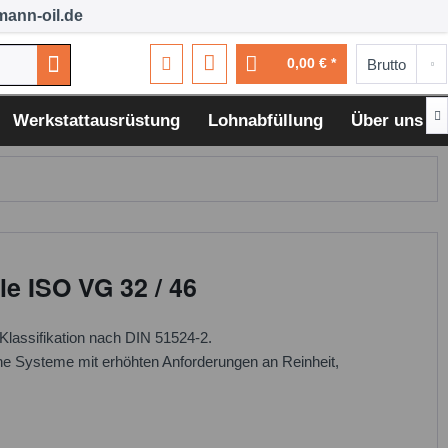
ann-oil.de
0,00 € *

Werkstattausrüstung
Lohnabfüllung
Über uns
le ISO VG 32 / 46
-Klassifikation nach DIN 51524-2.
sche Systeme mit erhöhten Anforderungen an Reinheit,