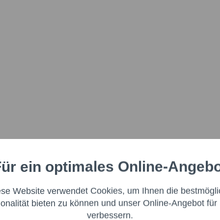
ür ein optimales Online-Angeb
Aktiv
nale
ese Website verwendet Cookies, um Ihnen die bestmögli
Aktiv
ng
ionalität bieten zu können und unser Online-Angebot für 
verbessern.