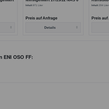
17/15/12
Inhalt
971 Liter
Inhalt
204 Liter
Preis auf Anfrage
Preis auf
Details
en ENI OSO FF: