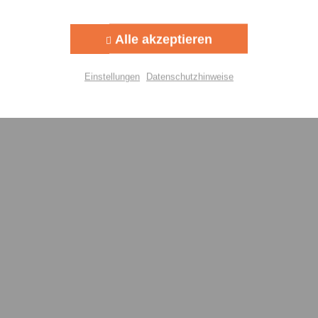
Aktiv
g
Alle akzeptieren
Aktiv
lisierung
Einstellungen
Datenschutzhinweise
Aktiv
Einstellungen speichern