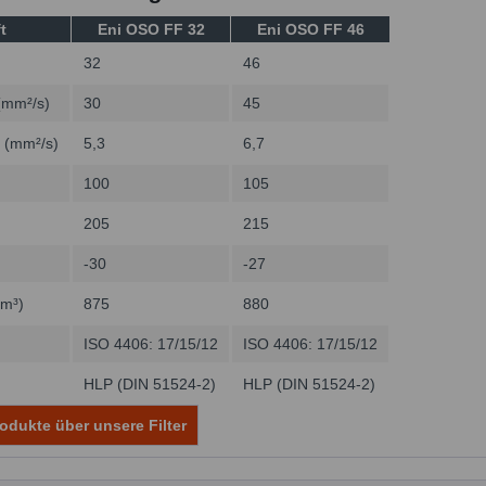
t
Eni OSO FF 32
Eni OSO FF 46
32
46
(mm²/s)
30
45
C (mm²/s)
5,3
6,7
100
105
205
215
-30
-27
/m³)
875
880
ISO 4406: 17/15/12
ISO 4406: 17/15/12
HLP (DIN 51524-2)
HLP (DIN 51524-2)
odukte über unsere Filter