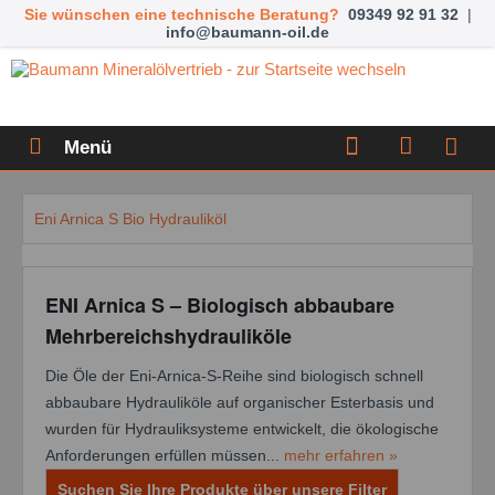
Sie wünschen eine technische Beratung?
09349 92 91 32
|
info@baumann-oil.de
Menü
Eni Arnica S Bio Hydrauliköl
ENI Arnica S – Biologisch abbaubare
Mehrbereichshydrauliköle
Die Öle der Eni-Arnica-S-Reihe sind biologisch schnell
abbaubare Hydrauliköle auf organischer Esterbasis und
wurden für Hydrauliksysteme entwickelt, die ökologische
Anforderungen erfüllen müssen...
mehr erfahren »
Suchen Sie Ihre Produkte über unsere Filter