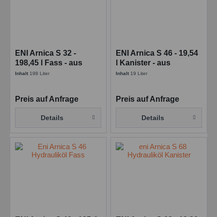
ENI Arnica S 32 -
ENI Arnica S 46 - 19,54
198,45 l Fass - aus
l Kanister - aus
biologisch
biologisch
Inhalt
198 Liter
Inhalt
19 Liter
abbaubarem Ester
abbaubarem Ester
Preis auf Anfrage
Preis auf Anfrage
Details
Details