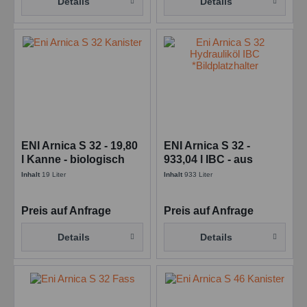
Details
Details
ENI Arnica S 32 - 19,80
ENI Arnica S 32 -
l Kanne - biologisch
933,04 l IBC - aus
abbaubares
biologisch
Inhalt
19 Liter
Inhalt
933 Liter
Hydrauliköl
abbaubarem Ester
Preis auf Anfrage
Preis auf Anfrage
Details
Details