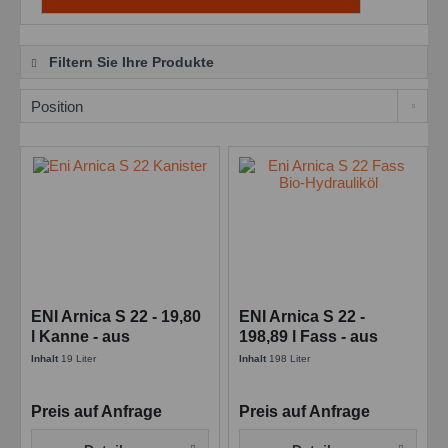
Filtern Sie Ihre Produkte
ENI Arnica S 22 - 19,80
ENI Arnica S 22 -
l Kanne - aus
198,89 l Fass - aus
biologisch
biologisch
Inhalt
19 Liter
Inhalt
198 Liter
abbaubarem Ester
abbaubarem Ester
Preis auf Anfrage
Preis auf Anfrage