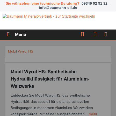
Sie wünschen eine technische Beratung?
09349 92 91 32
|
info@baumann-oil.de
Menü
Mobil Wyrol HS
Mobil Wyrol HS: Synthetische
Hydraulikflüssigkeit für Aluminium-
Walzwerke
Entdecken Sie Mobil Wyrol HS, das synthetische
Hydrauliköl, das speziell für die anspruchsvollen
Bedingungen in modernen Aluminium-Walzwerken
konzipiert wurde. Mit seiner ausgezeichneten...
mehr