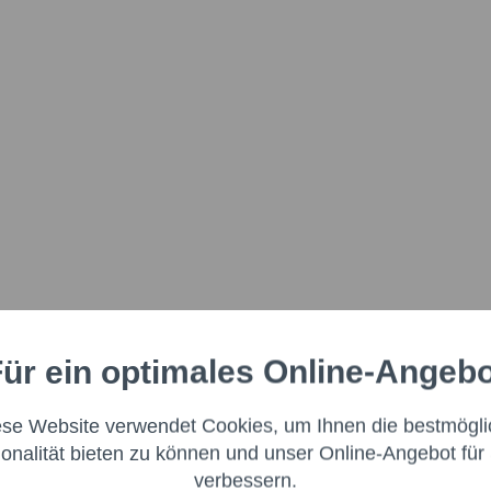
ür ein optimales Online-Angeb
Aktiv
nale
ese Website verwendet Cookies, um Ihnen die bestmögli
Aktiv
ng
ionalität bieten zu können und unser Online-Angebot für 
verbessern.