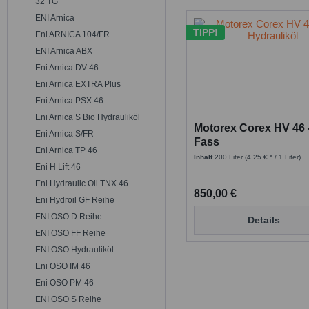
32 TG
ENI Arnica
TIPP!
Eni ARNICA 104/FR
ENI Arnica ABX
Eni Arnica DV 46
Eni Arnica EXTRA Plus
Eni Arnica PSX 46
Eni Arnica S Bio Hydrauliköl
Motorex Corex HV 46 -
Eni Arnica S/FR
Fass
Eni Arnica TP 46
Inhalt
200 Liter
(4,25 € * / 1 Liter)
Eni H Lift 46
Eni Hydraulic Oil TNX 46
850,00 €
Eni Hydroil GF Reihe
ENI OSO D Reihe
Details
ENI OSO FF Reihe
ENI OSO Hydrauliköl
Eni OSO IM 46
Eni OSO PM 46
ENI OSO S Reihe