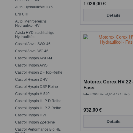
Autol HVLP 46
1.026,00 €
Autol Hydrauliköle HYS
ENI CHF
Details
Autol Mehrbereichs
Hydrauliköl HVI
Avista HYD, nachhaltige
Hydrauliköle
Castrol Anvol SWX 46
Castrol Anvol WG 46
Castrol Hyspin AWH-M
Castrol Hyspin AWS
Castrol Hyspin DF Top-Reihe
Castrol Hyspin DHV
Motorex Corex HV 22 -
Castrol Hyspin DSP Reihe
Fass
Castrol Hyspin H 540
Inhalt
200 Liter
(4,66 € * / 1 Liter)
Castrol Hyspin HLP-D Reihe
Castrol Hyspin HLP-Z-Reihe
932,00 €
Castrol Hyspin HVI
Details
Castrol Hyspin ZZ-Reihe
Castrol Performance Bio HE