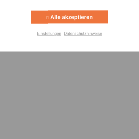
Aktiv
g
Alle akzeptieren
Aktiv
lisierung
Einstellungen
Datenschutzhinweise
Aktiv
Einstellungen speichern