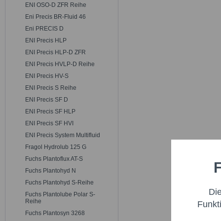
ENI OSO-D ZFR Reihe
Eni Precis BR-Fluid 46
Eni PRECIS D
ENI Precis HLP
ENI Precis HLP-D ZFR
ENI Precis HVLP-D Reihe
ENI Precis HV-S
ENI Precis S Reihe
ENI Precis SF D
ENI Precis SF HLP
ENI Precis SF HVI
ENI Precis System Multifluid
Fragol Hydrolub 125 G
Fuchs Plantoflux AT-S
F
Funktio
Fuchs Plantohyd N
Fuchs Plantohyd S-Reihe
Di
Fuchs Plantolube Polar S-
Marketi
Reihe
Funkt
Fuchs Plantosyn 3268