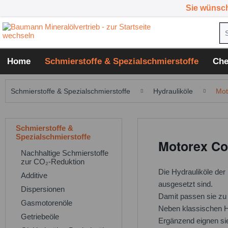
Sie wünsc
Home
Schmierstoffe & Spezialschmierstoffe
Che
Schmierstoffe & Spezialschmierstoffe
Hydrauliköle
Mot
Schmierstoffe &
Spezialschmierstoffe
Motorex Co
Nachhaltige Schmierstoffe
zur CO₂-Reduktion
Die Hydrauliköle der
Additive
ausgesetzt sind.
Dispersionen
Damit passen sie z
Gasmotorenöle
Neben klassischen H
Getriebeöle
Ergänzend eignen sie