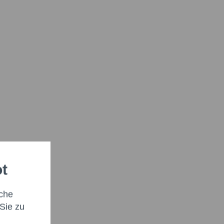
ot
che
Sie zu