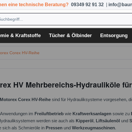
hen eine technische Beratung?
09349 92 91 32
|
info@baum
mie & Kraftstoffe
Tücher & Ölbinder
Entsorgung
orex Corex HV-Reihe
rex HV Mehrbereichs-Hydrauliköle f
Motorex Corex HV-Reihe
sind für Hydrauliksysteme vorgesehen, d
u Anwendungen im
Freiluftbetrieb
wie
Kraftwerksanlagen
sowie zu
ydrauliksystemen werden sie auch als
Kipperöl
,
Liftsäulenöl
und
S
 sich als Schmieröle in
Pressen
und
Werkzeugmaschinen
.