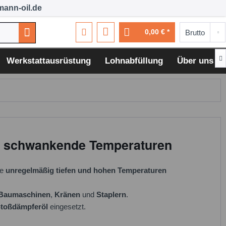
ann-oil.de
0,00 € *

Werkstattausrüstung
Lohnabfüllung
Über uns
ür schwankende Temperaturen
ie
unregelmäßig tiefen und hohen Temperaturen
Baumaschinen
,
Kränen
und
Staplern
.
toßdämpferöl
eingesetzt.