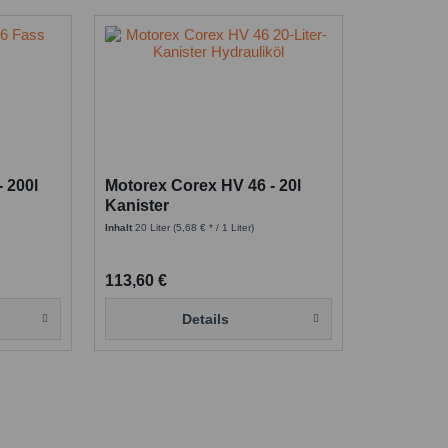
 200l
Motorex Corex HV 46 - 20l
Kanister
Inhalt
20 Liter
(5,68 € * / 1 Liter)
113,60 €
Details