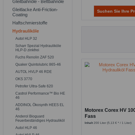
Gleitbahnöle - Bettbahnöle
Gleitlacke Anti-Friction-
Suchen Sie Ihre Pr
Coating
Haftschmierstoffe
Hydrauliköle
Autol HLP 32
Scharr Spezial Hydrauliköle
HLP-D zinkfrei
Fuchs Renolin ZAF 520
Quaker Quintolubric 865-46
AUTOL HVLP 46 RDE
OKS 3770
Petrofer Ultra-Safe 620
Castrol Performance™ Bio HE
46
ADDINOL Ökosynth HEES EL
46
Motorex Corex HV 100 
Fass
Anderol Bioguard
Feuerbeständiges Hydrauliköl
Inhalt
200 Liter
(5,13 € * / 1 Liter)
Autol HLP 46