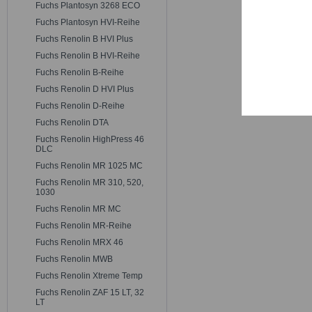
Trackin
Fuchs Plantosyn 3268 ECO
Fuchs Plantosyn HVI-Reihe
Fuchs Renolin B HVI Plus
Persona
Fuchs Renolin B HVI-Reihe
Fuchs Renolin B-Reihe
Service
Fuchs Renolin D HVI Plus
Fuchs Renolin D-Reihe
Fuchs Renolin DTA
Fuchs Renolin HighPress 46
DLC
Fuchs Renolin MR 1025 MC
Fuchs Renolin MR 310, 520,
1030
Fuchs Renolin MR MC
Fuchs Renolin MR-Reihe
Fuchs Renolin MRX 46
Fuchs Renolin MWB
Fuchs Renolin Xtreme Temp
Fuchs Renolin ZAF 15 LT, 32
LT