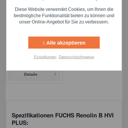
Diese Website verwendet Cookies, um Ihnen die
bestmögliche Funktionalität bieten zu können und
unser Online-Angebot für Sie zu verbessern.
Fuchs Renolin B 46
HVI PLUS - 205 l Fass
Alle akzeptieren
Inhalt
205 Liter
(5,40 € * / 1 Liter)
Einstellungen
Datenschutzhinweise
1.107,00 €
Details
Spezifikationen FUCHS Renolin B HVI
PLUS: