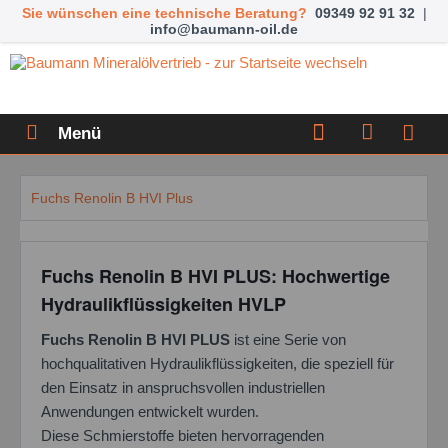
Sie wünschen eine technische Beratung?
09349 92 91 32
|
info@baumann-oil.de
Menü
Fuchs Renolin B HVI Plus
Fuchs Renolin B HVI PLUS: Hochwertige
Hydraulikflüssigkeiten HVLP
Fuchs Renolin B HVI PLUS
ist eine Serie von
hochqualitativen Hydraulikflüssigkeiten, die speziell für
den Einsatz in anspruchsvollen industriellen
Anwendungen entwickelt wurden.
Diese Schmierstoffe bieten hervorragenden