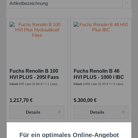
Fuchs Renolin B 100
Fuchs Renolin B 46
HVI PLUS - 205l Fass
HVI PLUS - 1000 l IBC
Inhalt
205 Liter
(5,94 € * / 1 Liter)
Inhalt
1000 Liter
(5,30 € * / 1 Liter)
1.217,70 €
5.300,00 €
Details
Details
Für ein optimales Online-Angebot