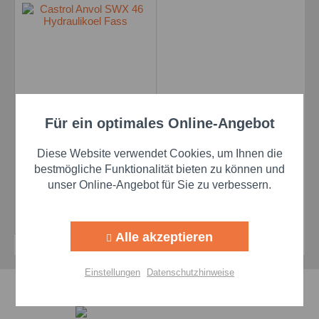
Castrol Anvol SWX 46 -
Für ein optimales Online-Angebot
Aktiv
Funktionale
208 l Fass
Inhalt
208 Liter
(9,10 € * / 1 Liter)
Diese Website verwendet Cookies, um Ihnen die
Aktiv
Marketing
bestmögliche Funktionalität bieten zu können und
1.892,80 €
unser Online-Angebot für Sie zu verbessern.
Aktiv
Tracking
Details
Alle akzeptieren
Aktiv
Personalisierung
Einstellungen
Datenschutzhinweise
Schnelle Lieferzeiten
Aktiv
Service