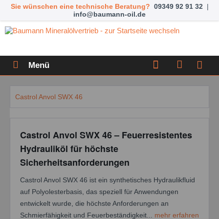
Sie wünschen eine technische Beratung?
09349 92 91 32
|
info@baumann-oil.de
Menü
Castrol Anvol SWX 46
Castrol Anvol SWX 46 – Feuerresistentes
Hydrauliköl für höchste
Sicherheitsanforderungen
Castrol Anvol SWX 46 ist ein synthetisches Hydraulikfluid
auf Polyolesterbasis, das speziell für Anwendungen
entwickelt wurde, die höchste Anforderungen an
Schmierfähigkeit und Feuerbeständigkeit...
mehr erfahren