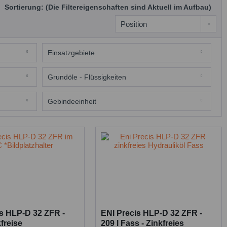
Sortierung: (Die Filtereigenschaften sind Aktuell im Aufbau)
Einsatzgebiete
Hydrauliköle
Grundöle - Flüssigkeiten
Mineralöl
Gebindeeinheit
20 Liter Kanister
200 Liter Faß
is HLP-D 32 ZFR -
ENI Precis HLP-D 32 ZFR -
kfreise
209 l Fass - Zinkfreies