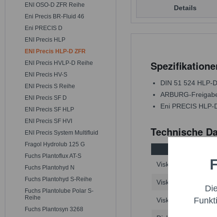
ENI OSO-D ZFR Reihe
Details
Eni Precis BR-Fluid 46
Eni PRECIS D
ENI Precis HLP
ENI Precis HLP-D ZFR
Spezifikatione
ENI Precis HVLP-D Reihe
ENI Precis HV-S
DIN 51 524 HLP-
ENI Precis S Reihe
ARBURG-Freigabe
ENI Precis SF D
Eni PRECIS HLP-D 
ENI Precis SF HLP
ENI Precis SF HVI
Technische Da
ENI Precis System Multifluid
Fragol Hydrolub 125 G
Eigenschaft
Fuchs Plantoflux AT-S
F
Funktio
Viskosität bei 40 °C
Fuchs Plantohyd N
Fuchs Plantohyd S-Reihe
Viskosität bei 100 °
Di
Fuchs Plantolube Polar S-
Marketi
Reihe
Funkt
Viskositätsindex
Fuchs Plantosyn 3268