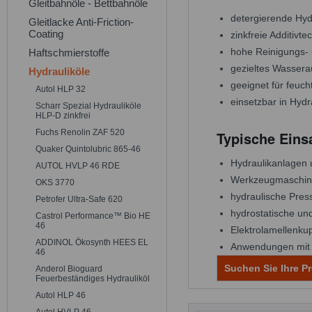
Gleitbahnöle - Bettbahnöle
detergierende Hyd
Gleitlacke Anti-Friction-
Coating
zinkfreie Additivte
hohe Reinigungs- 
Haftschmierstoffe
gezieltes Wasser
Hydrauliköle
geeignet für feuch
Autol HLP 32
einsetzbar in Hyd
Scharr Spezial Hydrauliköle
HLP-D zinkfrei
Fuchs Renolin ZAF 520
Typische Eins
Quaker Quintolubric 865-46
Hydraulikanlagen 
AUTOL HVLP 46 RDE
Werkzeugmaschine
OKS 3770
hydraulische Pres
Petrofer Ultra-Safe 620
hydrostatische un
Castrol Performance™ Bio HE
46
Elektrolamellenku
ADDINOL Ökosynth HEES EL
Anwendungen mit F
46
Suchen Sie Ihre Pr
Anderol Bioguard
Feuerbeständiges Hydrauliköl
Autol HLP 46