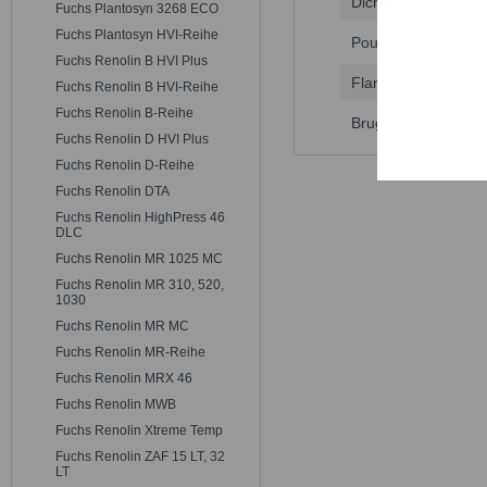
Dichte bei 15 °C
Trackin
Fuchs Plantosyn 3268 ECO
Fuchs Plantosyn HVI-Reihe
Pourpoint
Fuchs Renolin B HVI Plus
Persona
Flammpunkt (COC)
Fuchs Renolin B HVI-Reihe
Fuchs Renolin B-Reihe
Brugger-Wert
Service
Fuchs Renolin D HVI Plus
Fuchs Renolin D-Reihe
Fuchs Renolin DTA
Fuchs Renolin HighPress 46
DLC
Fuchs Renolin MR 1025 MC
Fuchs Renolin MR 310, 520,
1030
Fuchs Renolin MR MC
Fuchs Renolin MR-Reihe
Fuchs Renolin MRX 46
Fuchs Renolin MWB
Fuchs Renolin Xtreme Temp
Fuchs Renolin ZAF 15 LT, 32
LT