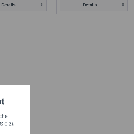
Details
Details
ot
che
Sie zu