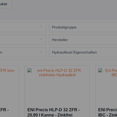
ukte
Produktgruppe
Schmieröle
Hersteller
ENI
en
Hydraulikoel Eigenschaften
HLP-D
ZFR -
ENI Precis HLP-D 32 ZFR -
ENI Prec
20,90 l Kanne - Zinkfrei
IBC - Zin