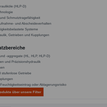
rauliköle (HLP-D)
chnologie
und Schmutztragefähigkeit
aufnahme- und Abscheideverhalten
tigkeitsbelastete Systeme
raulik, Getrieben und Kupplungen
atzbereiche
und -aggregate (HL, HLP, HLP-D)
n und Präzisionshydraulik
sen
d stufenlose Getriebe
pplungen
euchtigkeitseintrag oder Ablagerungsrisiko
odukte über unsere Filter