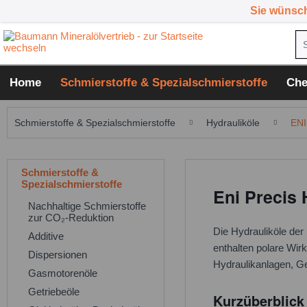
Sie wünsc
Home
Schmierstoffe & Spezialschmierstoffe
Che
Schmierstoffe & Spezialschmierstoffe
Hydrauliköle
ENI
Schmierstoffe &
Spezialschmierstoffe
Eni Precis 
Nachhaltige Schmierstoffe
zur CO₂-Reduktion
Die Hydrauliköle de
Additive
enthalten polare Wir
Dispersionen
Hydraulikanlagen, G
Gasmotorenöle
Getriebeöle
Kurzüberblick