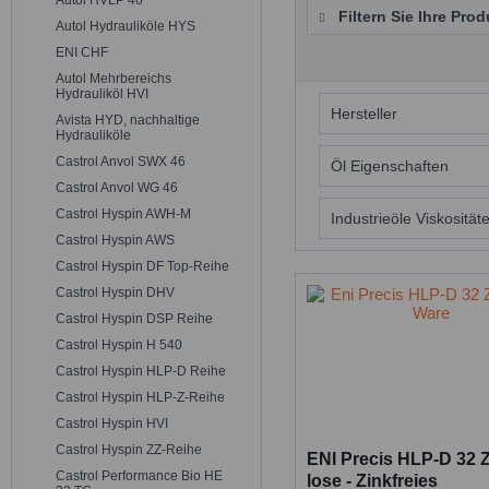
Autol HVLP 46
Filtern Sie Ihre Prod
Autol Hydrauliköle HYS
ENI CHF
Autol Mehrbereichs
Hydrauliköl HVI
Hersteller
Avista HYD, nachhaltige
Hydrauliköle
Castrol Anvol SWX 46
ENI
Öl Eigenschaften
Castrol Anvol WG 46
Castrol Hyspin AWH-M
Zinkfrei
Industrieöle Viskosität
Castrol Hyspin AWS
Castrol Hyspin DF Top-Reihe
32
Castrol Hyspin DHV
46
Castrol Hyspin DSP Reihe
68
Castrol Hyspin H 540
Castrol Hyspin HLP-D Reihe
Castrol Hyspin HLP-Z-Reihe
Castrol Hyspin HVI
Castrol Hyspin ZZ-Reihe
ENI Precis HLP-D 32 
Castrol Performance Bio HE
lose - Zinkfreies