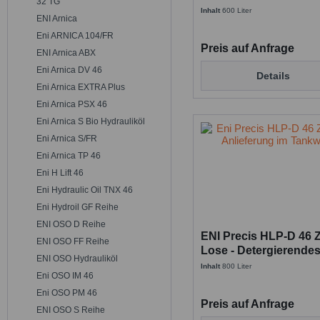
32 TG
detergierendes Hydrau
Inhalt
600 Liter
ENI Arnica
Eni ARNICA 104/FR
Preis auf Anfrage
ENI Arnica ABX
Eni Arnica DV 46
Details
Eni Arnica EXTRA Plus
Eni Arnica PSX 46
Eni Arnica S Bio Hydrauliköl
Eni Arnica S/FR
Eni Arnica TP 46
Eni H Lift 46
Eni Hydraulic Oil TNX 46
Eni Hydroil GF Reihe
ENI OSO D Reihe
ENI Precis HLP-D 46 
ENI OSO FF Reihe
Lose - Detergierende
ENI OSO Hydrauliköl
Hydrauliköl für Arbur
Inhalt
800 Liter
Eni OSO IM 46
Eni OSO PM 46
Preis auf Anfrage
ENI OSO S Reihe