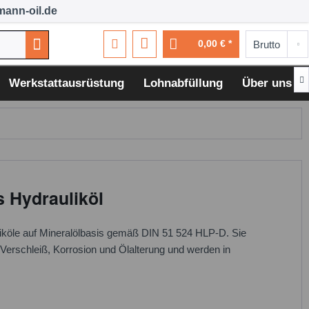
ann-oil.de
0,00 € *

Werkstattausrüstung
Lohnabfüllung
Über uns
s Hydrauliköl
iköle auf Mineralölbasis gemäß DIN 51 524 HLP-D. Sie
Verschleiß, Korrosion und Ölalterung und werden in