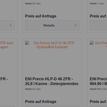
liköl
detergierendes Hydrauliköl
detergier
Inhalt
20 Liter
Inhalt
1 Liter
Preis auf Anfrage
Preis auf
Details
ZFR -
ENI Precis HLP-D 46 ZFR -
ENI Prec
s
20,8 l Kanne - Detergierendes
984.90 l 
g
Hydrauliköl für Arburg
Hydraulik
Inhalt
20 Liter
Inhalt
984 Liter
Preis auf Anfrage
Preis auf