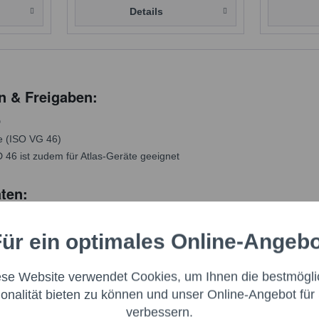
Details
n & Freigaben:
D
 (ISO VG 46)
46 ist zudem für Atlas-Geräte geeignet
ten:
Einheit
ISO VG 32
ISO VG 46
ür ein optimales Online-Angeb
Aktiv
nale
mm²/s
31,5
43,6
C
mm²/s
5,7
7,1
ese Website verwendet Cookies, um Ihnen die bestmögli
Aktiv
ng
ionalität bieten zu können und unser Online-Angebot für 
–
114
115
verbessern.