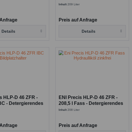
endes Hydrauliköl
detergierendes Hydrauliköl
Inhalt
209 Liter
 Anfrage
Preis auf Anfrage
Details
Details
is HLP-D 46 ZFR -
ENI Precis HLP-D 46 ZFR -
IBC - Detergierendes
208,5 l Fass - Detergierendes
öl für Arburg
Hydrauliköl für Arburg
Inhalt
208 Liter
 Anfrage
Preis auf Anfrage