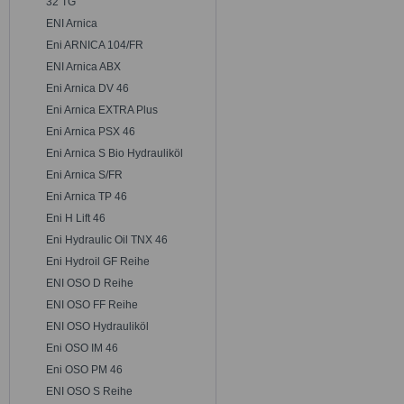
32 TG
ENI Arnica
Eni ARNICA 104/FR
ENI Arnica ABX
Eni Arnica DV 46
Eni Arnica EXTRA Plus
Eni Arnica PSX 46
Eni Arnica S Bio Hydrauliköl
Eni Arnica S/FR
Eni Arnica TP 46
Eni H Lift 46
Eni Hydraulic Oil TNX 46
Eni Hydroil GF Reihe
ENI OSO D Reihe
ENI OSO FF Reihe
ENI OSO Hydrauliköl
Eni OSO IM 46
Eni OSO PM 46
ENI OSO S Reihe