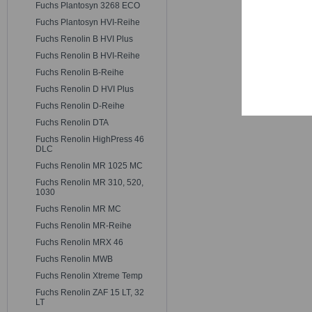
Trackin
Fuchs Plantosyn 3268 ECO
Fuchs Plantosyn HVI-Reihe
Fuchs Renolin B HVI Plus
Persona
Fuchs Renolin B HVI-Reihe
Fuchs Renolin B-Reihe
Service
Fuchs Renolin D HVI Plus
Fuchs Renolin D-Reihe
Fuchs Renolin DTA
Fuchs Renolin HighPress 46
DLC
Fuchs Renolin MR 1025 MC
Fuchs Renolin MR 310, 520,
1030
Fuchs Renolin MR MC
Fuchs Renolin MR-Reihe
Fuchs Renolin MRX 46
Fuchs Renolin MWB
Fuchs Renolin Xtreme Temp
Fuchs Renolin ZAF 15 LT, 32
LT