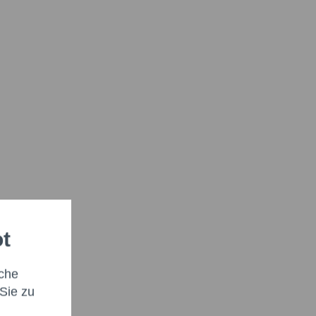
ot
che
Sie zu