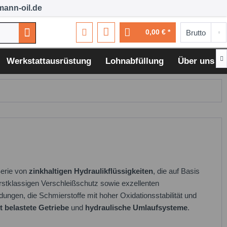
ann-oil.de
0,00 € *

Werkstattausrüstung
Lohnabfüllung
Über uns
Serie von
zinkhaltigen Hydraulikflüssigkeiten
, die auf Basis
erstklassigen Verschleißschutz sowie exzellenten
ungen, die Schmierstoffe mit hoher Oxidationsstabilität und
ht belastete Getriebe
und
hydraulische Umlaufsysteme
.