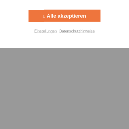
Aktiv
g
Alle akzeptieren
Aktiv
lisierung
Einstellungen
Datenschutzhinweise
Aktiv
Einstellungen speichern