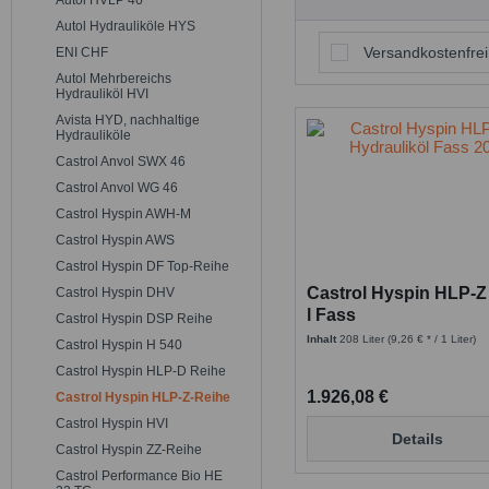
Autol HVLP 46
Autol Hydrauliköle HYS
Versandkostenfrei
ENI CHF
Autol Mehrbereichs
Hydrauliköl HVI
Avista HYD, nachhaltige
Hydrauliköle
Castrol Anvol SWX 46
Castrol Anvol WG 46
Castrol Hyspin AWH-M
Castrol Hyspin AWS
Castrol Hyspin DF Top-Reihe
Castrol Hyspin HLP-Z 
Castrol Hyspin DHV
l Fass
Castrol Hyspin DSP Reihe
Inhalt
208 Liter
(9,26 € * / 1 Liter)
Castrol Hyspin H 540
Castrol Hyspin HLP-D Reihe
1.926,08 €
Castrol Hyspin HLP-Z-Reihe
Castrol Hyspin HVI
Details
Castrol Hyspin ZZ-Reihe
Castrol Performance Bio HE