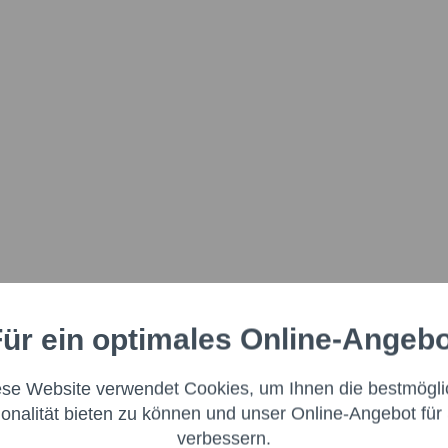
ür ein optimales Online-Angeb
Aktiv
nale
ese Website verwendet Cookies, um Ihnen die bestmögli
Aktiv
ng
ionalität bieten zu können und unser Online-Angebot für 
verbessern.