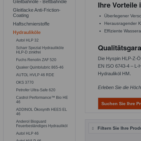
Gleitbahnöle - Bettbahnöle
Ihre Vorteile
Gleitlacke Anti-Friction-
Coating
Überlegener Versc
Herausragender K
Haftschmierstoffe
Effiziente Wasser
Hydrauliköle
Autol HLP 32
Qualitätsgara
Scharr Spezial Hydrauliköle
HLP-D zinkfrei
Die Hyspin HLP-Z-Öl
Fuchs Renolin ZAF 520
EN ISO 6743-4 – L-H
Quaker Quintolubric 865-46
Hydrauliköl HM.
AUTOL HVLP 46 RDE
OKS 3770
Erleben Sie die Höch
Petrofer Ultra-Safe 620
Castrol Performance™ Bio HE
46
Suchen Sie Ihre Pr
ADDINOL Ökosynth HEES EL
46
Anderol Bioguard
Feuerbeständiges Hydrauliköl
Filtern Sie Ihre Prod
Autol HLP 46