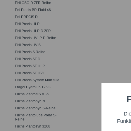
ENI OSO-D ZFR Reihe
Eni Precis BR-Fluid 46
Eni PRECIS D
ENI Precis HLP
ENI Precis HLP-D ZFR
ENI Precis HVLP-D Reihe
ENI Precis HV-S
ENI Precis S Reihe
ENI Precis SF D
ENI Precis SF HLP
ENI Precis SF HVI
ENI Precis System Multifluid
Fragol Hydrolub 125 G
Fuchs Plantoflux AT-S
F
Funktio
Fuchs Plantohyd N
Fuchs Plantohyd S-Reihe
Di
Fuchs Plantolube Polar S-
Marketi
Reihe
Funkt
Fuchs Plantosyn 3268