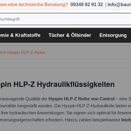
hen eine technische Beratung?
09349 92 91 32
|
info@baum
mie & Kraftstoffe
Tücher & Ölbinder
Entsorgung
trol Hyspin HLP-Z-Reihe
pin HLP-Z Hydraulikflüssigkeiten
erausragende Qualität der
Hyspin HLP-Z Reihe von Castrol
– eine 
Mineralöle hergestellt werden. Die Hyspin HLP-Z-Hydrauliköle bieten 
 Ihre hydraulischen Anwendungen. Sie eignen sich optimal für Anwend
ierungseigenschaften erfordern. Hierzu zählen beispielsweise
leic