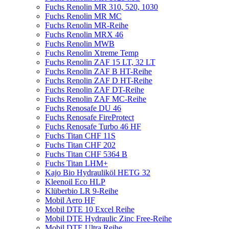
Fuchs Renolin MR 310, 520, 1030
Fuchs Renolin MR MC
Fuchs Renolin MR-Reihe
Fuchs Renolin MRX 46
Fuchs Renolin MWB
Fuchs Renolin Xtreme Temp
Fuchs Renolin ZAF 15 LT, 32 LT
Fuchs Renolin ZAF B HT-Reihe
Fuchs Renolin ZAF D HT-Reihe
Fuchs Renolin ZAF DT-Reihe
Fuchs Renolin ZAF MC-Reihe
Fuchs Renosafe DU 46
Fuchs Renosafe FireProtect
Fuchs Renosafe Turbo 46 HF
Fuchs Titan CHF 11S
Fuchs Titan CHF 202
Fuchs Titan CHF 5364 B
Fuchs Titan LHM+
Kajo Bio Hydrauliköl HETG 32
Kleenoil Eco HLP
Klüberbio LR 9-Reihe
Mobil Aero HF
Mobil DTE 10 Excel Reihe
Mobil DTE Hydraulic Zinc Free-Reihe
Mobil DTE Ultra Reihe