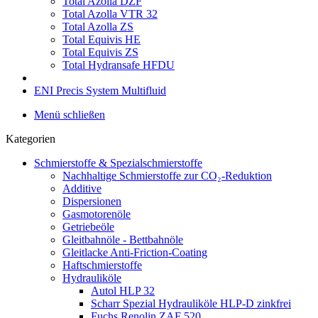
Total Azolla DZF
Total Azolla VTR 32
Total Azolla ZS
Total Equivis HE
Total Equivis ZS
Total Hydransafe HFDU
ENI Precis System Multifluid
Menü schließen
Kategorien
Schmierstoffe & Spezialschmierstoffe
Nachhaltige Schmierstoffe zur CO₂-Reduktion
Additive
Dispersionen
Gasmotorenöle
Getriebeöle
Gleitbahnöle - Bettbahnöle
Gleitlacke Anti-Friction-Coating
Haftschmierstoffe
Hydrauliköle
Autol HLP 32
Scharr Spezial Hydrauliköle HLP-D zinkfrei
Fuchs Renolin ZAF 520