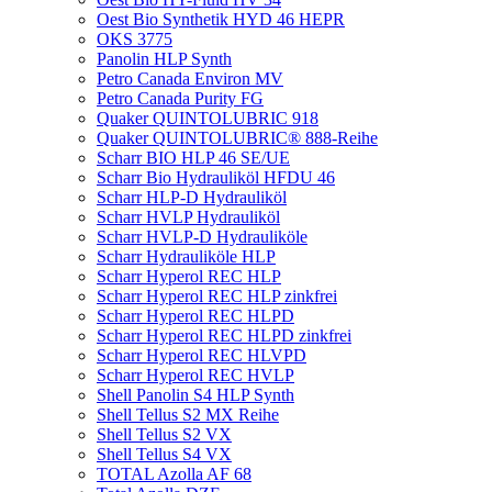
Oest Bio Synthetik HYD 46 HEPR
OKS 3775
Panolin HLP Synth
Petro Canada Environ MV
Petro Canada Purity FG
Quaker QUINTOLUBRIC 918
Quaker QUINTOLUBRIC® 888-Reihe
Scharr BIO HLP 46 SE/UE
Scharr Bio Hydrauliköl HFDU 46
Scharr HLP-D Hydrauliköl
Scharr HVLP Hydrauliköl
Scharr HVLP-D Hydrauliköle
Scharr Hydrauliköle HLP
Scharr Hyperol REC HLP
Scharr Hyperol REC HLP zinkfrei
Scharr Hyperol REC HLPD
Scharr Hyperol REC HLPD zinkfrei
Scharr Hyperol REC HLVPD
Scharr Hyperol REC HVLP
Shell Panolin S4 HLP Synth
Shell Tellus S2 MX Reihe
Shell Tellus S2 VX
Shell Tellus S4 VX
TOTAL Azolla AF 68