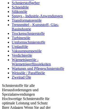
Schmierstoffgeber
Schneidöle
Silikonöle
Sprays - Industrie-Anwendungen
Transformatorenöle
Trennmittel - Kunststoff- Glas-
Bauindustrie
Trockenschmierstoffe
Turbinenöle
Umformschmierstoffe
Umlauföle
Vakuumpumpenöle
Verdichteröle
Wärmeträgeröle -
Wärmeträgerflüssigkeiten
Wartungs und Pflegeschmierstoffe
Weissöle / Paraffinöle
Zweirad Öle
Schmierstoffe für alle
Herausforderungen und
Spezialanwendungen
Hochwertige Schmierstoffe für
optimale Leistung und Schutz
Ihrer Anlagen Wenn Sie auf der