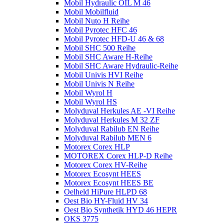
Mobil Hydraulic OIL M 46
Mobil Mobilfluid
Mobil Nuto H Reihe
Mobil Pyrotec HFC 46
Mobil Pyrotec HFD-U 46 & 68
Mobil SHC 500 Reihe
Mobil SHC Aware H-Reihe
Mobil SHC Aware Hydraulic-Reihe
Mobil Univis HVI Reihe
Mobil Univis N Reihe
Mobil Wyrol H
Mobil Wyrol HS
Molyduval Herkules AE -VI Reihe
Molyduval Herkules M 32 ZF
Molyduval Rabilub EN Reihe
Molyduval Rabilub MEN 6
Motorex Corex HLP
MOTOREX Corex HLP-D Reihe
Motorex Corex HV-Reihe
Motorex Ecosynt HEES
Motorex Ecosynt HEES BE
Oelheld HiPure HLPD 68
Oest Bio HY-Fluid HV 34
Oest Bio Synthetik HYD 46 HEPR
OKS 3775