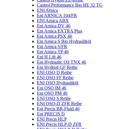
Castrol Performance Bio HE 32 TG
ENI Arnica
Eni ARNICA 104/FR
ENI Arnica ABX
Eni Arnica DV 46
Eni Arnica EXTRA Plus
Eni Arnica PSX 46
Eni Arnica S Bio Hydrauliköl
Eni Arnica S/FR
Eni Arnica TP 46
Eni H Lift 46
Eni Hydraulic Oil TNX 46
Eni Hydroil GF Reihe
ENI OSO D Reihe
ENI OSO FF Reihe
ENI OSO Hydrauliköl
Eni OSO IM 46
Eni OSO PM 46
ENI OSO S Reihe
ENI OSO-D ZFR Reihe
Eni Precis BR-Fluid 46
Eni PRECIS D
ENI Precis HLP
ENI Precis HLP-D ZFR