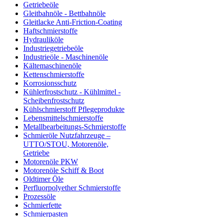
Getriebeöle
Gleitbahnöle - Bettbahnöle
Gleitlacke Anti-Friction-Coating
Haftschmierstoffe
Hydrauliköle
Industriegetriebeöle
Industrieöle - Maschinenöle
Kältemaschinenöle
Kettenschmierstoffe
Korrosionsschutz
Kühlerfrostschutz - Kühlmittel -
Scheibenfrostschutz
Kühlschmierstoff Pflegeprodukte
Lebensmittelschmierstoffe
Metallbearbeitungs-Schmierstoffe
Schmieröle Nutzfahrzeuge –
UTTO/STOU, Motorenöle,
Getriebe
Motorenöle PKW
Motorenöle Schiff & Boot
Oldtimer Öle
Perfluorpolyether Schmierstoffe
Prozessöle
Schmierfette
Schmierpasten