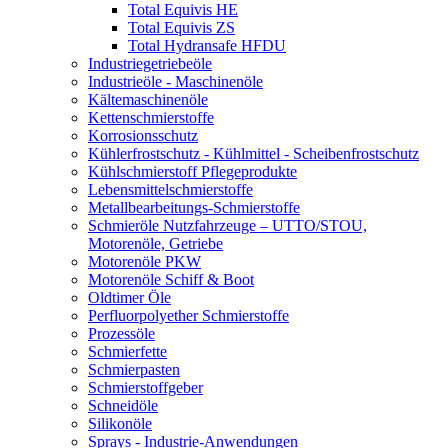
Total Equivis HE
Total Equivis ZS
Total Hydransafe HFDU
Industriegetriebeöle
Industrieöle - Maschinenöle
Kältemaschinenöle
Kettenschmierstoffe
Korrosionsschutz
Kühlerfrostschutz - Kühlmittel - Scheibenfrostschutz
Kühlschmierstoff Pflegeprodukte
Lebensmittelschmierstoffe
Metallbearbeitungs-Schmierstoffe
Schmieröle Nutzfahrzeuge – UTTO/STOU,
Motorenöle, Getriebe
Motorenöle PKW
Motorenöle Schiff & Boot
Oldtimer Öle
Perfluorpolyether Schmierstoffe
Prozessöle
Schmierfette
Schmierpasten
Schmierstoffgeber
Schneidöle
Silikonöle
Sprays - Industrie-Anwendungen