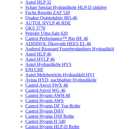
Autol HLP 32
Scharr Spezial Hydrauliköle HLP-D zinkfrei
Fuchs Renolin ZAF 520
Quaker Quintolubric 865-46
AUTOL HVLP 46 RDE
OKS 3770
Petrofer Ultra-Safe 620
Castrol Performance™ Bio HE 46
ADDINOL Ökosynth HEES EL 46
Anderol Bioguard Feuerbeständiges Hydrauliköl
Autol HLP 46
Autol HVLP 46
Autol Hydrauliköle HYS
ENI CHF
Autol Mehrbereichs Hydrauliköl HVI
Avista HYD, nachhaltige Hydrauliköle
Castrol Anvol SWX 46
Castrol Anvol WG 46
Castrol Hyspin AWH-M
Castrol Hyspin AWS
Castrol Hyspin DF Top-Reihe
Castrol Hyspin DHV
Castrol Hyspin DSP Reihe
Castrol Hyspin H 540
Castrol Hyspin HLP-D Reihe