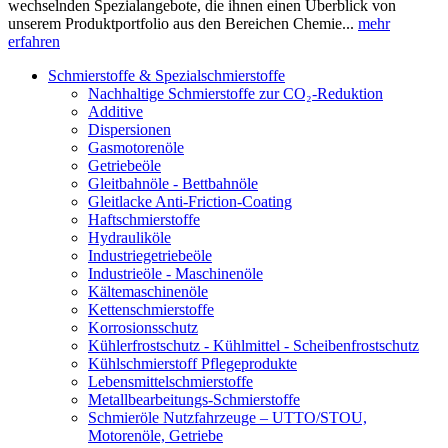
wechselnden Spezialangebote, die ihnen einen Überblick von
unserem Produktportfolio aus den Bereichen Chemie...
mehr
erfahren
Schmierstoffe & Spezialschmierstoffe
Nachhaltige Schmierstoffe zur CO₂-Reduktion
Additive
Dispersionen
Gasmotorenöle
Getriebeöle
Gleitbahnöle - Bettbahnöle
Gleitlacke Anti-Friction-Coating
Haftschmierstoffe
Hydrauliköle
Industriegetriebeöle
Industrieöle - Maschinenöle
Kältemaschinenöle
Kettenschmierstoffe
Korrosionsschutz
Kühlerfrostschutz - Kühlmittel - Scheibenfrostschutz
Kühlschmierstoff Pflegeprodukte
Lebensmittelschmierstoffe
Metallbearbeitungs-Schmierstoffe
Schmieröle Nutzfahrzeuge – UTTO/STOU,
Motorenöle, Getriebe