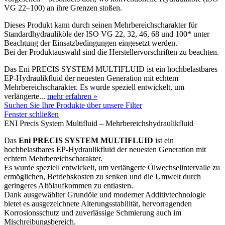
VG 22–100) an ihre Grenzen stoßen.
Dieses Produkt kann durch seinen Mehrbereichscharakter für
Standardhydrauliköle der ISO VG 22, 32, 46, 68 und 100* unter
Beachtung der Einsatzbedingungen eingesetzt werden.
Bei der Produktauswahl sind die Herstellervorschriften zu beachten.
Das Eni PRECIS SYSTEM MULTIFLUID ist ein hochbelastbares
EP-Hydraulikfluid der neuesten Generation mit echtem
Mehrbereichscharakter. Es wurde speziell entwickelt, um
verlängerte...
mehr erfahren »
Suchen Sie Ihre Produkte über unsere Filter
Fenster schließen
ENI Precis System Multifluid – Mehrbereichshydraulikfluid
Das
Eni PRECIS SYSTEM MULTIFLUID
ist ein
hochbelastbares EP-Hydraulikfluid der neuesten Generation mit
echtem Mehrbereichscharakter.
Es wurde speziell entwickelt, um verlängerte Ölwechselintervalle zu
ermöglichen, Betriebskosten zu senken und die Umwelt durch
geringeres Altölaufkommen zu entlasten.
Dank ausgewählter Grundöle und moderner Additivtechnologie
bietet es ausgezeichnete Alterungsstabilität, hervorragenden
Korrosionsschutz und zuverlässige Schmierung auch im
Mischreibungsbereich.