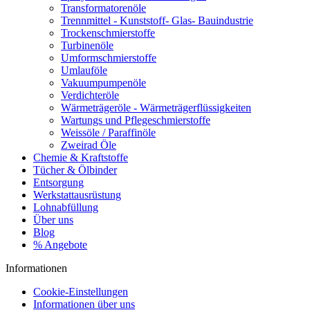
Transformatorenöle
Trennmittel - Kunststoff- Glas- Bauindustrie
Trockenschmierstoffe
Turbinenöle
Umformschmierstoffe
Umlauföle
Vakuumpumpenöle
Verdichteröle
Wärmeträgeröle - Wärmeträgerflüssigkeiten
Wartungs und Pflegeschmierstoffe
Weissöle / Paraffinöle
Zweirad Öle
Chemie & Kraftstoffe
Tücher & Ölbinder
Entsorgung
Werkstattausrüstung
Lohnabfüllung
Über uns
Blog
% Angebote
Informationen
Cookie-Einstellungen
Informationen über uns