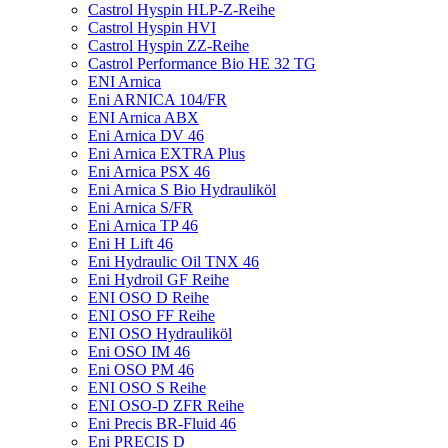
Castrol Hyspin HLP-Z-Reihe
Castrol Hyspin HVI
Castrol Hyspin ZZ-Reihe
Castrol Performance Bio HE 32 TG
ENI Arnica
Eni ARNICA 104/FR
ENI Arnica ABX
Eni Arnica DV 46
Eni Arnica EXTRA Plus
Eni Arnica PSX 46
Eni Arnica S Bio Hydrauliköl
Eni Arnica S/FR
Eni Arnica TP 46
Eni H Lift 46
Eni Hydraulic Oil TNX 46
Eni Hydroil GF Reihe
ENI OSO D Reihe
ENI OSO FF Reihe
ENI OSO Hydrauliköl
Eni OSO IM 46
Eni OSO PM 46
ENI OSO S Reihe
ENI OSO-D ZFR Reihe
Eni Precis BR-Fluid 46
Eni PRECIS D