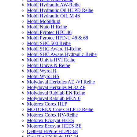
Mobil Hydraulic AW-Reihe
Mobil Hydraulic Oil HLPD Reihe
Mobil Hydraulic OIL M 46
Mobil Mobilfluid
Mobil Nuto H Reihe
Mobil Pyrotec HFC 46
Mobil Pyrotec HFD-U 46 & 68
Mobil SHC 500 Reihe
Mobil SHC Aware H-Reihe
Mobil SHC Aware Hydraulic-Reihe
Mobil Univis HVI Reihe
Mobil Univis N Reihe
Mobil Wyrol H
Mobil Wyrol HS
Molyduval Herkules AE -VI Reihe
Molyduval Herkules M 32 ZF
Molyduval Rabilub EN Reihe
Molyduval Rabilub MEN 6
Motorex Corex HLP
MOTOREX Corex HLP-D Reihe
Motorex Corex HV-Reihe
Motorex Ecosynt HEES
Motorex Ecosynt HEES BE
Oelheld HiPure HLPD 68
Oest Bio HY-Fluid HV 34