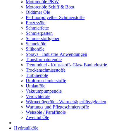
Motorenöle PKW
Motorenöle Schiff & Boot
Oldtimer Öle
Perfluorpolyether Schmierstoffe
Prozessöle
Schmierfette
Schmierpasten
Schmierstoffgeber
Schneidöle
Silikonöle
Sprays - Industrie-Anwendungen
Transformatorenöle
Trennmittel - Kunststoff- Glas- Bauindustrie
Trockenschmierstoffe
Turbinenöle
Umformschmierstoffe
Umlauföle
Vakuumpumpenöle
Verdichteröle
Wärmeträgeröle - Wärmeträgerflüssigkeiten
Wartungs und Pflegeschmierstoffe
Weissöle / Paraffinöle
Zweirad Öle
Hydrauliköle