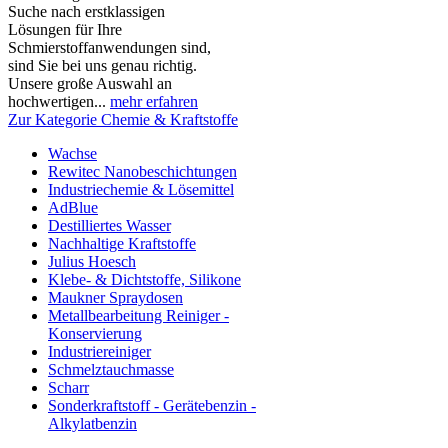
Suche nach erstklassigen
Lösungen für Ihre
Schmierstoffanwendungen sind,
sind Sie bei uns genau richtig.
Unsere große Auswahl an
hochwertigen...
mehr erfahren
Zur Kategorie Chemie & Kraftstoffe
Wachse
Rewitec Nanobeschichtungen
Industriechemie & Lösemittel
AdBlue
Destilliertes Wasser
Nachhaltige Kraftstoffe
Julius Hoesch
Klebe- & Dichtstoffe, Silikone
Maukner Spraydosen
Metallbearbeitung Reiniger -
Konservierung
Industriereiniger
Schmelztauchmasse
Scharr
Sonderkraftstoff - Gerätebenzin -
Alkylatbenzin