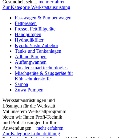
Gesundheit sein...
mehr erfahren
Zur Kategorie Werkstattausrüstung
Fasswagen & Pumpenwagen
Fettpressen
Pressol Fettfüllgeräte
Handpumpen
Hydraulikfilter
Kyodo Yushi Zubehör
Tanks und Tankanlagen
Adblue Pumpen
Auffangwannen
Simatec smart technologies
Mischgeräte & Sauggeräte für
Kühlschmierstoffe
Samoa
Zuwa Pumpen
Werkstattausrüstungen und
Lösungen für die Werkstatt
Mit unserem Werkstattprogramm
bieten wir Ihnen Profi-Technik
und Profi-Lösungen für Ihre
Anwendungen.
mehr erfahren
Zur Kategorie Lohnabfüllung