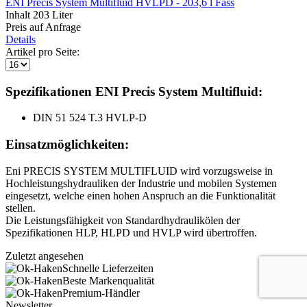
ENI Precis System Multifluid HVLPD - 203,6 l Fass
Inhalt
203 Liter
Preis auf Anfrage
Details
Artikel pro Seite:
Spezifikationen ENI Precis System Multifluid:
DIN 51 524 T.3 HVLP-D
Einsatzmöglichkeiten:
Eni PRECIS SYSTEM MULTIFLUID wird vorzugsweise in
Hochleistungshydrauliken der Industrie und mobilen Systemen
eingesetzt, welche einen hohen Anspruch an die Funktionalität
stellen.
Die Leistungsfähigkeit von Standardhydraulikölen der
Spezifikationen HLP, HLPD und HVLP wird übertroffen.
Zuletzt angesehen
Schnelle Lieferzeiten
Beste Markenqualität
Premium-Händler
Newsletter