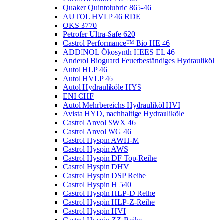
Quaker Quintolubric 865-46
AUTOL HVLP 46 RDE
OKS 3770
Petrofer Ultra-Safe 620
Castrol Performance™ Bio HE 46
ADDINOL Ökosynth HEES EL 46
Anderol Bioguard Feuerbeständiges Hydrauliköl
Autol HLP 46
Autol HVLP 46
Autol Hydrauliköle HYS
ENI CHF
Autol Mehrbereichs Hydrauliköl HVI
Avista HYD, nachhaltige Hydrauliköle
Castrol Anvol SWX 46
Castrol Anvol WG 46
Castrol Hyspin AWH-M
Castrol Hyspin AWS
Castrol Hyspin DF Top-Reihe
Castrol Hyspin DHV
Castrol Hyspin DSP Reihe
Castrol Hyspin H 540
Castrol Hyspin HLP-D Reihe
Castrol Hyspin HLP-Z-Reihe
Castrol Hyspin HVI
Castrol Hyspin ZZ-Reihe