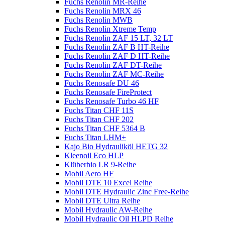
Fuchs Renolin MR-Reihe
Fuchs Renolin MRX 46
Fuchs Renolin MWB
Fuchs Renolin Xtreme Temp
Fuchs Renolin ZAF 15 LT, 32 LT
Fuchs Renolin ZAF B HT-Reihe
Fuchs Renolin ZAF D HT-Reihe
Fuchs Renolin ZAF DT-Reihe
Fuchs Renolin ZAF MC-Reihe
Fuchs Renosafe DU 46
Fuchs Renosafe FireProtect
Fuchs Renosafe Turbo 46 HF
Fuchs Titan CHF 11S
Fuchs Titan CHF 202
Fuchs Titan CHF 5364 B
Fuchs Titan LHM+
Kajo Bio Hydrauliköl HETG 32
Kleenoil Eco HLP
Klüberbio LR 9-Reihe
Mobil Aero HF
Mobil DTE 10 Excel Reihe
Mobil DTE Hydraulic Zinc Free-Reihe
Mobil DTE Ultra Reihe
Mobil Hydraulic AW-Reihe
Mobil Hydraulic Oil HLPD Reihe