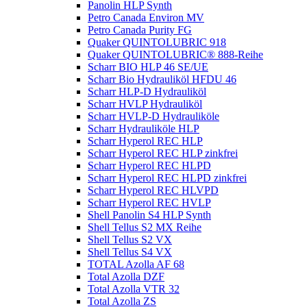
Panolin HLP Synth
Petro Canada Environ MV
Petro Canada Purity FG
Quaker QUINTOLUBRIC 918
Quaker QUINTOLUBRIC® 888-Reihe
Scharr BIO HLP 46 SE/UE
Scharr Bio Hydrauliköl HFDU 46
Scharr HLP-D Hydrauliköl
Scharr HVLP Hydrauliköl
Scharr HVLP-D Hydrauliköle
Scharr Hydrauliköle HLP
Scharr Hyperol REC HLP
Scharr Hyperol REC HLP zinkfrei
Scharr Hyperol REC HLPD
Scharr Hyperol REC HLPD zinkfrei
Scharr Hyperol REC HLVPD
Scharr Hyperol REC HVLP
Shell Panolin S4 HLP Synth
Shell Tellus S2 MX Reihe
Shell Tellus S2 VX
Shell Tellus S4 VX
TOTAL Azolla AF 68
Total Azolla DZF
Total Azolla VTR 32
Total Azolla ZS