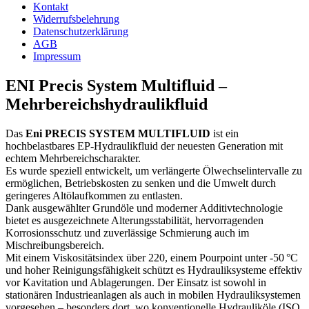
Kontakt
Widerrufsbelehrung
Datenschutzerklärung
AGB
Impressum
ENI Precis System Multifluid –
Mehrbereichshydraulikfluid
Das
Eni PRECIS SYSTEM MULTIFLUID
ist ein
hochbelastbares EP-Hydraulikfluid der neuesten Generation mit
echtem Mehrbereichscharakter.
Es wurde speziell entwickelt, um verlängerte Ölwechselintervalle zu
ermöglichen, Betriebskosten zu senken und die Umwelt durch
geringeres Altölaufkommen zu entlasten.
Dank ausgewählter Grundöle und moderner Additivtechnologie
bietet es ausgezeichnete Alterungsstabilität, hervorragenden
Korrosionsschutz und zuverlässige Schmierung auch im
Mischreibungsbereich.
Mit einem Viskositätsindex über 220, einem Pourpoint unter -50 °C
und hoher Reinigungsfähigkeit schützt es Hydrauliksysteme effektiv
vor Kavitation und Ablagerungen. Der Einsatz ist sowohl in
stationären Industrieanlagen als auch in mobilen Hydrauliksystemen
vorgesehen – besonders dort, wo konventionelle Hydrauliköle (ISO