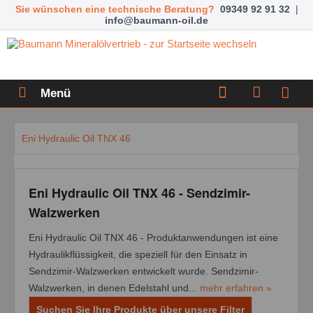
Sie wünschen eine technische Beratung?
09349 92 91 32
|
info@baumann-oil.de
Menü
Eni Hydraulic Oil TNX 46
Eni Hydraulic Oil TNX 46 - Sendzimir-
Walzwerken
Eni Hydraulic Oil TNX 46 - Produktanwendungen ist eine
Hydraulikflüssigkeit, die speziell für den Einsatz in
Sendzimir-Walzwerken entwickelt wurde. Sendzimir-
Walzwerken, in denen Edelstahl und...
mehr erfahren »
Suchen Sie Ihre Produkte über unsere Filter