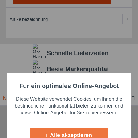
Schnelle Lieferzeiten
Beste Markenqualität
Premium-Händler
Für ein optimales Online-Angebot
Aktiv
Funktionale
Newsletter
Diese Website verwendet Cookies, um Ihnen die
Aktiv
Marketing
bestmögliche Funktionalität bieten zu können und
unser Online-Angebot für Sie zu verbessern.
TELEFONISCHE UNTERSTÜTZUNG
Aktiv
Tracking
UND BERATUNG
Alle akzeptieren