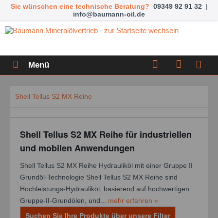
Sie wünschen eine technische Beratung?
09349 92 91 32
|
info@baumann-oil.de
Menü
Shell Tellus S2 MX Reihe
Shell Tellus S2 MX Reihe für industriellen
und mobilen Anwendungen
Shell Tellus S2 MX Reihe Hydrauliköl mit einer Gruppe II
Grundöl-Technologie Shell Tellus S2 MX Reihe sind
Hochleistungs-Hydrauliköl, basierend auf hochwertigen
Gruppe-II-Grundölen, und...
mehr erfahren »
Suchen Sie Ihre Produkte über unsere Filter