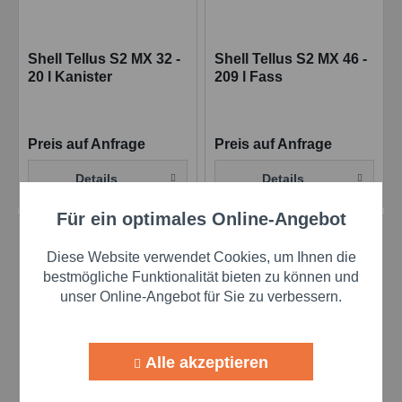
Shell Tellus S2 MX 32 -
Shell Tellus S2 MX 46 -
20 l Kanister
209 l Fass
Preis auf Anfrage
Preis auf Anfrage
Details
Details
Für ein optimales Online-Angebot
Aktiv
Funktionale
Diese Website verwendet Cookies, um Ihnen die
Aktiv
Marketing
bestmögliche Funktionalität bieten zu können und
unser Online-Angebot für Sie zu verbessern.
Aktiv
Tracking
Alle akzeptieren
Shell Tellus S2 MX 46 -
Shell Tellus S2 MX 46
Aktiv
Personalisierung
20 l Kanister
1000 L IBC