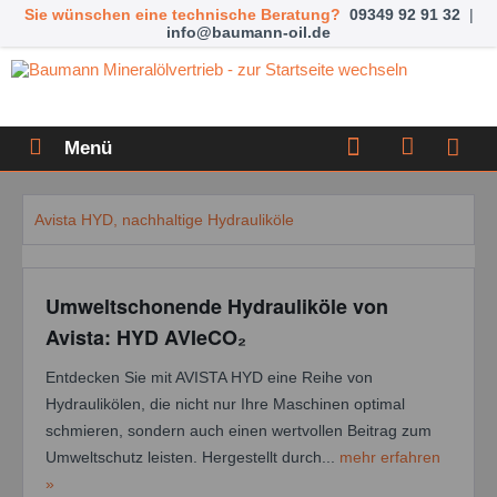
Sie wünschen eine technische Beratung?
09349 92 91 32
|
info@baumann-oil.de
Menü
Avista HYD, nachhaltige Hydrauliköle
Umweltschonende Hydrauliköle von
Avista: HYD AVIeCO₂
Entdecken Sie mit AVISTA HYD eine Reihe von
Hydraulikölen, die nicht nur Ihre Maschinen optimal
schmieren, sondern auch einen wertvollen Beitrag zum
Umweltschutz leisten. Hergestellt durch...
mehr erfahren
»