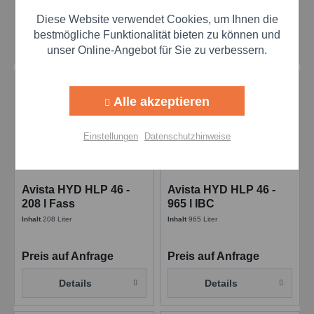
Preis auf Anfrage
Preis auf Anfrage
Diese Website verwendet Cookies, um Ihnen die
Aktiv
Marketing
bestmögliche Funktionalität bieten zu können und
Details
Details
unser Online-Angebot für Sie zu verbessern.
Aktiv
Tracking
Alle akzeptieren
Aktiv
Personalisierung
Einstellungen
Datenschutzhinweise
Aktiv
Service
Avista HYD HLP 46 -
Avista HYD HLP 46 -
208 l Fass
965 l IBC
Einstellungen speichern
Inhalt
208 Liter
Inhalt
965 Liter
Preis auf Anfrage
Preis auf Anfrage
Details
Details