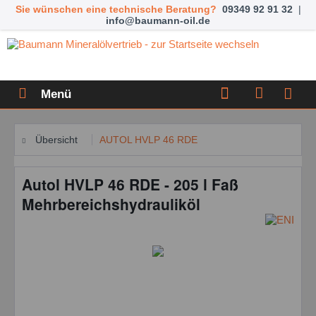
Sie wünschen eine technische Beratung?
09349 92 91 32
|
info@baumann-oil.de
Menü
Übersicht
AUTOL HVLP 46 RDE
Autol HVLP 46 RDE - 205 l Faß
Mehrbereichshydrauliköl