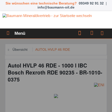
Sie wünschen eine technische Beratung?
09349 92 91 32
|
info@baumann-oil.de
Menü
Übersicht
AUTOL HVLP 46 RDE
Autol HVLP 46 RDE - 1000 l IBC
Bosch Rexroth RDE 90235 - BR-1010-
0375