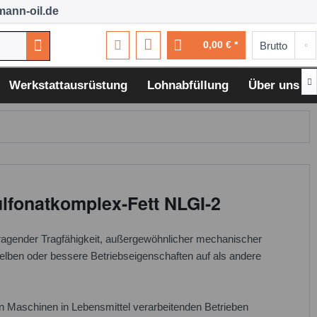
ann-oil.de
0,00 € *

Werkstattausrüstung
Lohnabfüllung
Über uns
lfonatkomplex-Fett NLGI-2
usragender Tragfähigkeit, außergewöhnlicher mechanischer
selben oder bessere Betriebseigenschaften auf als andere
on Maschinen in Lebensmittel verarbeitenden Betrieben