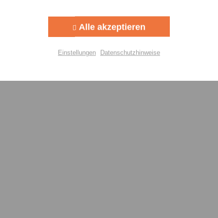
Aktiv
g
Alle akzeptieren
Aktiv
lisierung
Einstellungen
Datenschutzhinweise
Aktiv
Einstellungen speichern