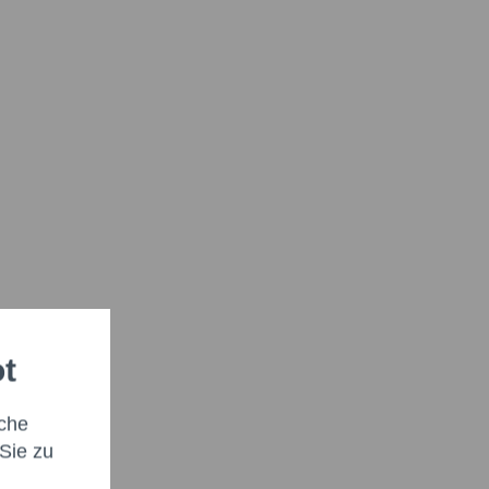
ot
che
Sie zu