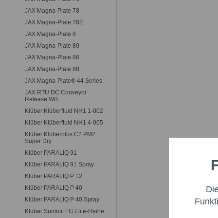
JAX Magna-Plate 78
JAX Magna-Plate 78E
JAX Magna-Plate 8
JAX Magna-Plate 80
JAX Magna-Plate 86
JAX Magna-Plate 88
JAX Magna-Plate® 44 Series
JAX RTU DC Conveyor
Release WB
Klüber Klüberfluid NH1 1-002
Klüber Klüberfluid NH1 4-005
Klüber Klüberplus C2 PM2
Super Dry
Klüber PARALIQ 91
F
Funktio
Klüber PARALIQ 91 Spray
Klüber PARALIQ P 12
Di
Klüber PARALIQ P 40
Marketi
Klüber PARALIQ P 40 Spray
Funkt
Klüber Summit FG Elite-Reihe