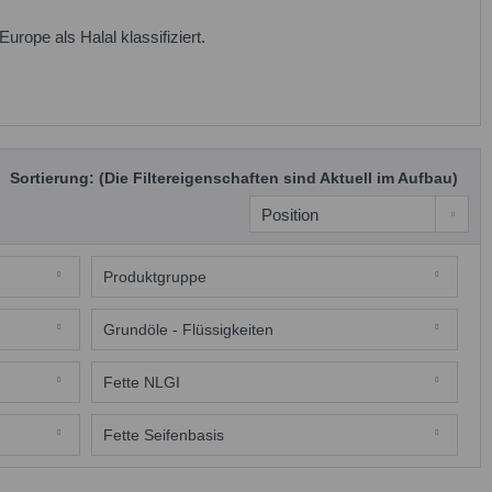
rope als Halal klassifiziert.
Sortierung: (Die Filtereigenschaften sind Aktuell im Aufbau)
Produktgruppe
Schmierfette
Grundöle - Flüssigkeiten
Weissöl med.
Fette NLGI
NLGI 2
Fette Seifenbasis
Calciumsulfonat