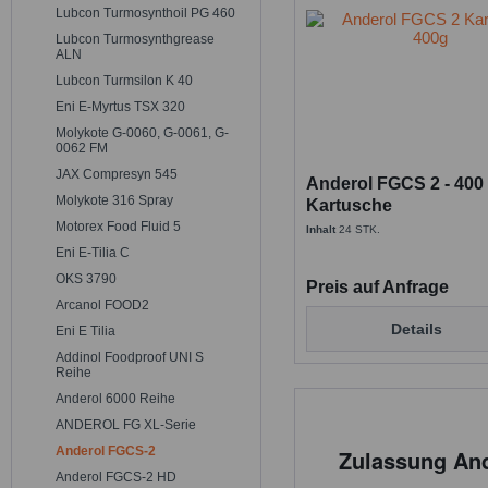
Lubcon Turmosynthoil PG 460
Lubcon Turmosynthgrease
ALN
Lubcon Turmsilon K 40
Eni E-Myrtus TSX 320
Molykote G-0060, G-0061, G-
0062 FM
JAX Compresyn 545
Anderol FGCS 2 - 400
Molykote 316 Spray
Kartusche
Motorex Food Fluid 5
Inhalt
24 STK.
Eni E-Tilia C
OKS 3790
Preis auf Anfrage
Arcanol FOOD2
Details
Eni E Tilia
Addinol Foodproof UNI S
Reihe
Anderol 6000 Reihe
ANDEROL FG XL-Serie
Anderol FGCS-2
Zulassung An
Anderol FGCS-2 HD