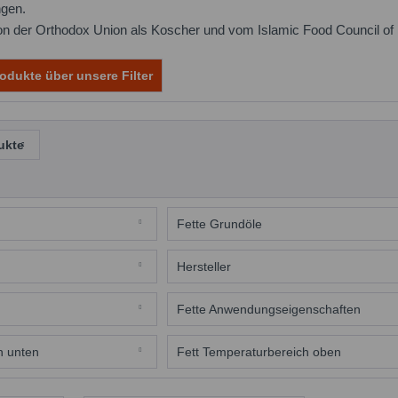
ngen.
on der Orthodox Union als Koscher und vom Islamic Food Council of Eu
odukte über unsere Filter
ukte
Fette Grundöle
Weissöl med.
Hersteller
hmierstoff
ANDEROL
Fette Anwendungseigenschaften
NSF-H1
h unten
Fett Temperaturbereich oben
he
160 °C