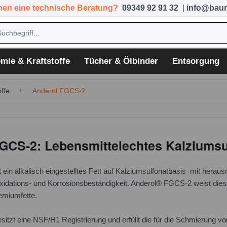
hen eine technische Beratung?
09349 92 91 32
|
info@baum
mie & Kraftstoffe
Tücher & Ölbinder
Entsorgung
ffe
Anderol FGCS-2
GCS-2: Lebensmittelechtes Kalziumsu
ein alkalisch eingestelltes Fett auf Kalziumsulfonatbasis mit hera
 Oxidations- und Korrosionsbeständigkeit. Anderol® FGCS-2 weist die
emiumfette.
tzt eine NSF/H1 Registrierung und erfüllt die für die Schmierung v