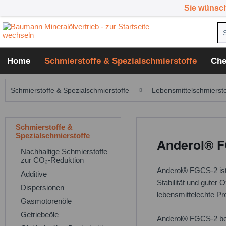
Sie wünsc
Home
Schmierstoffe & Spezialschmierstoffe
Che
Schmierstoffe & Spezialschmierstoffe
Lebensmittelschmiersto
Schmierstoffe &
Spezialschmierstoffe
Anderol® F
Nachhaltige Schmierstoffe
zur CO₂-Reduktion
Anderol® FGCS-2 ist 
Additive
Stabilität und guter
Dispersionen
lebensmittelechte Pr
Gasmotorenöle
Getriebeöle
Anderol® FGCS-2 besi