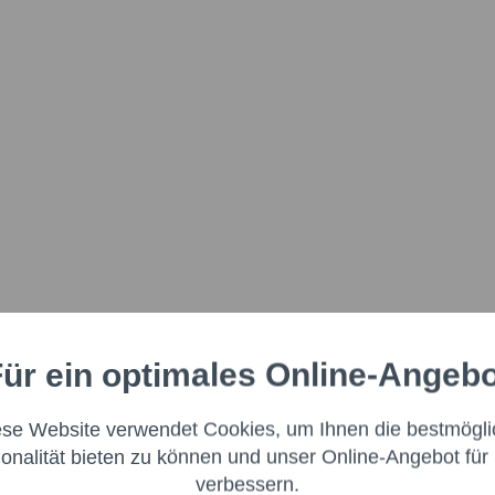
ür ein optimales Online-Angeb
Aktiv
nale
ese Website verwendet Cookies, um Ihnen die bestmögli
Aktiv
ng
ionalität bieten zu können und unser Online-Angebot für 
verbessern.