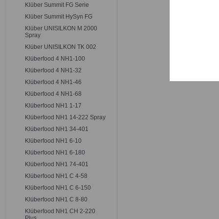
Trackin
Klüber Summit FG Serie
Klüber Summit HySyn FG
Klüber UNISILKON M 2000
Persona
Spray
Klüber UNISILKON TK 002
Klüberfood 4 NH1-100
Service
Klüberfood 4 NH1-32
Klüberfood 4 NH1-46
Klüberfood 4 NH1-68
Klüberfood NH1 1-17
Klüberfood NH1 14-222 Spray
Klüberfood NH1 34-401
Klüberfood NH1 6-10
Klüberfood NH1 6-180
Klüberfood NH1 74-401
Klüberfood NH1 C 4-58
Klüberfood NH1 C 6-150
Klüberfood NH1 C 8-80
Klüberfood NH1 CH 2-220
Plus