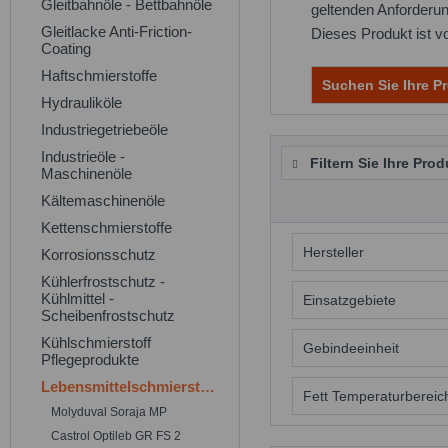
Gleitbahnöle - Bettbahnöle
geltenden Anforderu
Gleitlacke Anti-Friction-
Dieses Produkt ist v
Coating
Haftschmierstoffe
Suchen Sie Ihre Pr
Hydrauliköle
Industriegetriebeöle
Industrieöle -
Filtern Sie Ihre Prod
Maschinenöle
Kältemaschinenöle
Kettenschmierstoffe
Hersteller
Korrosionsschutz
Kühlerfrostschutz -
Kühlmittel -
Anderol
Einsatzgebiete
Scheibenfrostschutz
Kühlschmierstoff
Lebensmittelsc
Gebindeeinheit
Pflegeprodukte
Lebensmittelschmierstoffe
18 kg Eimer
Fett Temperaturbereic
Molyduval Soraja MP
400 g Kartusc
Castrol Optileb GR FS 2
-20