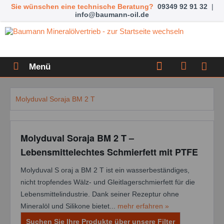
Sie wünschen eine technische Beratung?
09349 92 91 32
|
info@baumann-oil.de
Menü
Molyduval Soraja BM 2 T
Molyduval Soraja BM 2 T –
Lebensmittelechtes Schmierfett mit PTFE
Molyduval S oraj a BM 2 T ist ein wasserbeständiges,
nicht tropfendes Wälz- und Gleitlagerschmierfett für die
Lebensmittelindustrie. Dank seiner Rezeptur ohne
Mineralöl und Silikone bietet...
mehr erfahren »
Suchen Sie Ihre Produkte über unsere Filter