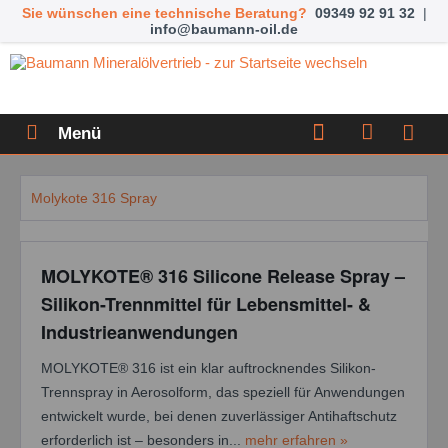
Sie wünschen eine technische Beratung?
09349 92 91 32
|
info@baumann-oil.de
Menü
Molykote 316 Spray
MOLYKOTE® 316 Silicone Release Spray –
Silikon-Trennmittel für Lebensmittel- &
Industrieanwendungen
MOLYKOTE® 316 ist ein klar auftrocknendes Silikon-
Trennspray in Aerosolform, das speziell für Anwendungen
entwickelt wurde, bei denen zuverlässiger Antihaftschutz
erforderlich ist – besonders in...
mehr erfahren »