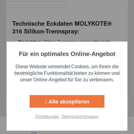
Technische Eckdaten MOLYKOTE®
316 Silikon-Trennspray:
Produkttyp:
Silikon-Trennspray (aerosolbasiert)
Trocknungszeit:
ca. 3 Minuten
Für ein optimales Online-Angebot
Aktiv
Funktionale
Temperaturbeständig:
bis 199 °C
Farbe:
Transparent/klar
Diese Website verwendet Cookies, um Ihnen die
Dichte:
0,75 g/mL
Aktiv
Marketing
bestmögliche Funktionalität bieten zu können und
FDA-Konformität:
Ja (21 CFR 175.300)
unser Online-Angebot für Sie zu verbessern.
Weitere Eigenschaften:
niedrige Flüchtigkeit,
Aktiv
Tracking
oxidationsbeständig, nicht wasserlöslich
Alle akzeptieren
Aktiv
Personalisierung
Einstellungen
Datenschutzhinweise
Schnelle Lieferzeiten
Aktiv
Service