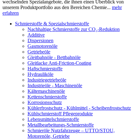
wechselnden Spezialangebote, die ihnen einen Überblick von
unserem Produktportfolio aus den Bereichen Chemie...
mehr
erfahren
Schmierstoffe & Spezialschmierstoffe
Nachhaltige Schmierstoffe zur CO₂-Reduktion
Additive
Dispersionen
Gasmotorenöle
Getriebeöle
Gleitbahnöle - Bettbahnöle
Gleitlacke Anti-Friction-Coating
Haftschmierstoffe
Hydrauliköle
Industriegetriebeöle
Industrieöle - Maschinenöle
Kältemaschinenöle
Kettenschmierstoffe
Korrosionsschutz
Kühlerfrostschutz - Kühlmittel - Scheibenfrostschutz
Kühlschmierstoff Pflegeprodukte
Lebensmittelschmierstoffe
Metallbearbeitungs-Schmierstoffe
Schmieröle Nutzfahrzeuge – UTTO/STOU,
Motorenöle, Getriebe