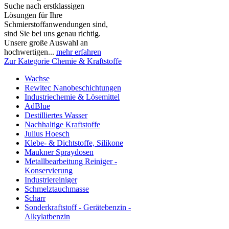
Suche nach erstklassigen
Lösungen für Ihre
Schmierstoffanwendungen sind,
sind Sie bei uns genau richtig.
Unsere große Auswahl an
hochwertigen...
mehr erfahren
Zur Kategorie Chemie & Kraftstoffe
Wachse
Rewitec Nanobeschichtungen
Industriechemie & Lösemittel
AdBlue
Destilliertes Wasser
Nachhaltige Kraftstoffe
Julius Hoesch
Klebe- & Dichtstoffe, Silikone
Maukner Spraydosen
Metallbearbeitung Reiniger -
Konservierung
Industriereiniger
Schmelztauchmasse
Scharr
Sonderkraftstoff - Gerätebenzin -
Alkylatbenzin