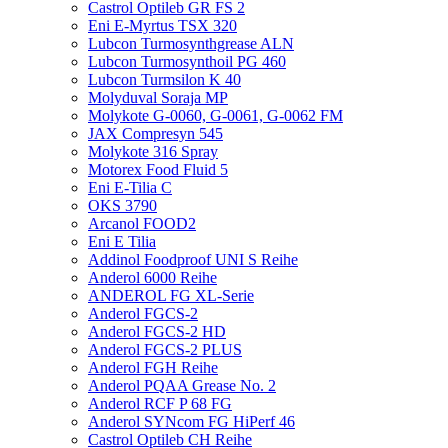
Castrol Optileb GR FS 2
Eni E-Myrtus TSX 320
Lubcon Turmosynthgrease ALN
Lubcon Turmosynthoil PG 460
Lubcon Turmsilon K 40
Molyduval Soraja MP
Molykote G-0060, G-0061, G-0062 FM
JAX Compresyn 545
Molykote 316 Spray
Motorex Food Fluid 5
Eni E-Tilia C
OKS 3790
Arcanol FOOD2
Eni E Tilia
Addinol Foodproof UNI S Reihe
Anderol 6000 Reihe
ANDEROL FG XL-Serie
Anderol FGCS-2
Anderol FGCS-2 HD
Anderol FGCS-2 PLUS
Anderol FGH Reihe
Anderol PQAA Grease No. 2
Anderol RCF P 68 FG
Anderol SYNcom FG HiPerf 46
Castrol Optileb CH Reihe