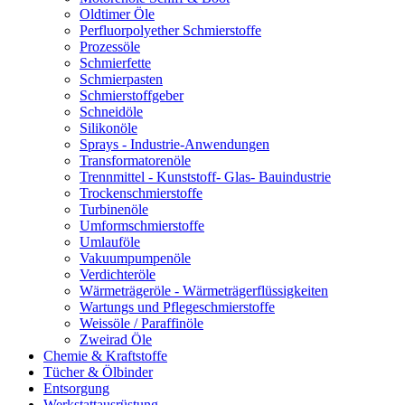
Oldtimer Öle
Perfluorpolyether Schmierstoffe
Prozessöle
Schmierfette
Schmierpasten
Schmierstoffgeber
Schneidöle
Silikonöle
Sprays - Industrie-Anwendungen
Transformatorenöle
Trennmittel - Kunststoff- Glas- Bauindustrie
Trockenschmierstoffe
Turbinenöle
Umformschmierstoffe
Umlauföle
Vakuumpumpenöle
Verdichteröle
Wärmeträgeröle - Wärmeträgerflüssigkeiten
Wartungs und Pflegeschmierstoffe
Weissöle / Paraffinöle
Zweirad Öle
Chemie & Kraftstoffe
Tücher & Ölbinder
Entsorgung
Werkstattausrüstung