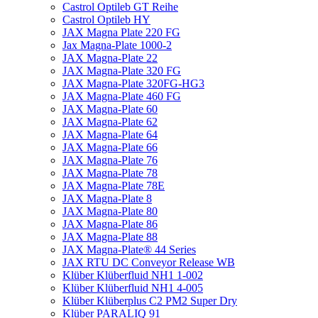
Castrol Optileb GT Reihe
Castrol Optileb HY
JAX Magna Plate 220 FG
Jax Magna-Plate 1000-2
JAX Magna-Plate 22
JAX Magna-Plate 320 FG
JAX Magna-Plate 320FG-HG3
JAX Magna-Plate 460 FG
JAX Magna-Plate 60
JAX Magna-Plate 62
JAX Magna-Plate 64
JAX Magna-Plate 66
JAX Magna-Plate 76
JAX Magna-Plate 78
JAX Magna-Plate 78E
JAX Magna-Plate 8
JAX Magna-Plate 80
JAX Magna-Plate 86
JAX Magna-Plate 88
JAX Magna-Plate® 44 Series
JAX RTU DC Conveyor Release WB
Klüber Klüberfluid NH1 1-002
Klüber Klüberfluid NH1 4-005
Klüber Klüberplus C2 PM2 Super Dry
Klüber PARALIQ 91