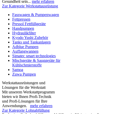
Gesundheit sein...
mehr erfahren
Zur Kategorie Werkstattausrüstung
Fasswagen & Pumpenwagen
Fettpressen
Pressol Fettfüllgeräte
Handpumpen
Hydraulikfilter
Kyodo Yushi Zubehör
Tanks und Tankanlagen
Adblue Pumpen
Auffangwannen
Simatec smart technologies
Mischgeräte & Sauggeräte für
Kühlschmierstoffe
Samoa
Zuwa Pumpen
Werkstattausrüstungen und
Lösungen für die Werkstatt
Mit unserem Werkstattprogramm
bieten wir Ihnen Profi-Technik
und Profi-Lösungen für Ihre
Anwendungen.
mehr erfahren
Zur Kategorie Lohnabfüllung