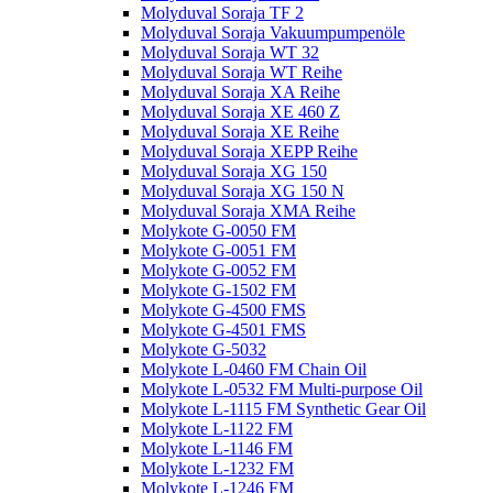
Molyduval Soraja TF 2
Molyduval Soraja Vakuumpumpenöle
Molyduval Soraja WT 32
Molyduval Soraja WT Reihe
Molyduval Soraja XA Reihe
Molyduval Soraja XE 460 Z
Molyduval Soraja XE Reihe
Molyduval Soraja XEPP Reihe
Molyduval Soraja XG 150
Molyduval Soraja XG 150 N
Molyduval Soraja XMA Reihe
Molykote G-0050 FM
Molykote G-0051 FM
Molykote G-0052 FM
Molykote G-1502 FM
Molykote G-4500 FMS
Molykote G-4501 FMS
Molykote G-5032
Molykote L-0460 FM Chain Oil
Molykote L-0532 FM Multi-purpose Oil
Molykote L-1115 FM Synthetic Gear Oil
Molykote L-1122 FM
Molykote L-1146 FM
Molykote L-1232 FM
Molykote L-1246 FM