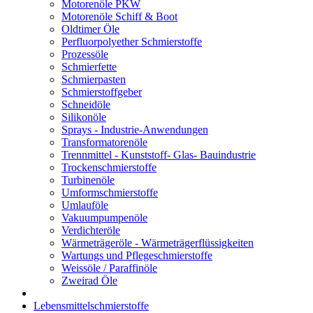
Motorenöle PKW
Motorenöle Schiff & Boot
Oldtimer Öle
Perfluorpolyether Schmierstoffe
Prozessöle
Schmierfette
Schmierpasten
Schmierstoffgeber
Schneidöle
Silikonöle
Sprays - Industrie-Anwendungen
Transformatorenöle
Trennmittel - Kunststoff- Glas- Bauindustrie
Trockenschmierstoffe
Turbinenöle
Umformschmierstoffe
Umlauföle
Vakuumpumpenöle
Verdichteröle
Wärmeträgeröle - Wärmeträgerflüssigkeiten
Wartungs und Pflegeschmierstoffe
Weissöle / Paraffinöle
Zweirad Öle
Lebensmittelschmierstoffe