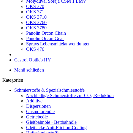
Molyduval Soraja CSM 1 LMV
OKS 370
OKS 371
OKS 3710
OKS 3760
OKS 3780
Panolin Orcon Chain
Panolin Orcon Gear
Sprays Lebensmittelanwendungen
OKS 476
Castrol Optileb HY
Menü schließen
Kategorien
Schmierstoffe & Spezialschmierstoffe
Nachhaltige Schmierstoffe zur CO₂-Reduktion
Additive
Dispersionen
Gasmotorenöle
Getriebeöle
Gleitbahnöle - Bettbahnöle
Gleitlacke Anti-Friction-Coating
Haftschmierstoffe