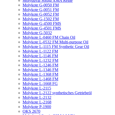
Molyduval Soraja XMA Reihe
Molykote G-0050 FM
Molykote G-0051 FM
Molykote G-0052 FM
Molykote G-1502 FM
Molykote G-4500 FMS
Molykote G-4501 FMS
Molykote G-5032
Molykote L-0460 FM Chain Oil
Molykote L-0532 FM Multi-purpose Oil
Molykote L-1115 FM Synthetic Gear Oil
Molykote L-1122 FM
Molykote L-1146 FM
Molykote L-1232 FM
Molykote L-1246 FM
Molykote L-1346 FM
Molykote L-1368 FM
Molykote L-1468 FM
Molykote L-1668 FG
Molykote L-2115
Molykote L-2122 synthetisches Getriebeöl
Molykote L-2132
Molykote L-2168
Molykote P-1900
OKS 2670