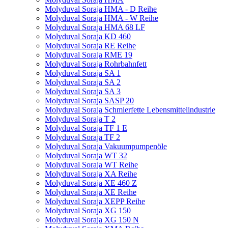
Molyduval Soraja HMA - D Reihe
Molyduval Soraja HMA - W Reihe
Molyduval Soraja HMA 68 LF
Molyduval Soraja KD 460
Molyduval Soraja RE Reihe
Molyduval Soraja RME 19
Molyduval Soraja Rohrbahnfett
Molyduval Soraja SA 1
Molyduval Soraja SA 2
Molyduval Soraja SA 3
Molyduval Soraja SASP 20
Molyduval Soraja Schmierfette Lebensmittelindustrie
Molyduval Soraja T 2
Molyduval Soraja TF 1 E
Molyduval Soraja TF 2
Molyduval Soraja Vakuumpumpenöle
Molyduval Soraja WT 32
Molyduval Soraja WT Reihe
Molyduval Soraja XA Reihe
Molyduval Soraja XE 460 Z
Molyduval Soraja XE Reihe
Molyduval Soraja XEPP Reihe
Molyduval Soraja XG 150
Molyduval Soraja XG 150 N