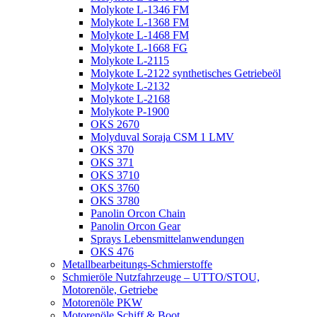
Molykote L-1346 FM
Molykote L-1368 FM
Molykote L-1468 FM
Molykote L-1668 FG
Molykote L-2115
Molykote L-2122 synthetisches Getriebeöl
Molykote L-2132
Molykote L-2168
Molykote P-1900
OKS 2670
Molyduval Soraja CSM 1 LMV
OKS 370
OKS 371
OKS 3710
OKS 3760
OKS 3780
Panolin Orcon Chain
Panolin Orcon Gear
Sprays Lebensmittelanwendungen
OKS 476
Metallbearbeitungs-Schmierstoffe
Schmieröle Nutzfahrzeuge – UTTO/STOU,
Motorenöle, Getriebe
Motorenöle PKW
Motorenöle Schiff & Boot