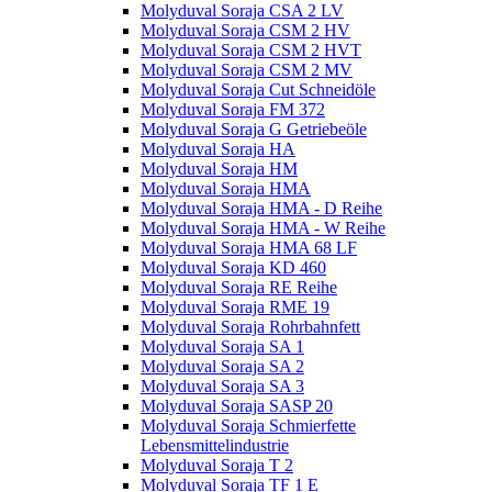
Molyduval Soraja CSA 2 LV
Molyduval Soraja CSM 2 HV
Molyduval Soraja CSM 2 HVT
Molyduval Soraja CSM 2 MV
Molyduval Soraja Cut Schneidöle
Molyduval Soraja FM 372
Molyduval Soraja G Getriebeöle
Molyduval Soraja HA
Molyduval Soraja HM
Molyduval Soraja HMA
Molyduval Soraja HMA - D Reihe
Molyduval Soraja HMA - W Reihe
Molyduval Soraja HMA 68 LF
Molyduval Soraja KD 460
Molyduval Soraja RE Reihe
Molyduval Soraja RME 19
Molyduval Soraja Rohrbahnfett
Molyduval Soraja SA 1
Molyduval Soraja SA 2
Molyduval Soraja SA 3
Molyduval Soraja SASP 20
Molyduval Soraja Schmierfette
Lebensmittelindustrie
Molyduval Soraja T 2
Molyduval Soraja TF 1 E