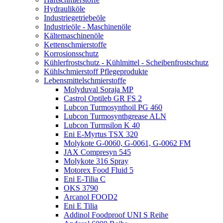
Hydrauliköle
Industriegetriebeöle
Industrieöle - Maschinenöle
Kältemaschinenöle
Kettenschmierstoffe
Korrosionsschutz
Kühlerfrostschutz - Kühlmittel - Scheibenfrostschutz
Kühlschmierstoff Pflegeprodukte
Lebensmittelschmierstoffe
Molyduval Soraja MP
Castrol Optileb GR FS 2
Lubcon Turmosynthoil PG 460
Lubcon Turmosynthgrease ALN
Lubcon Turmsilon K 40
Eni E-Myrtus TSX 320
Molykote G-0060, G-0061, G-0062 FM
JAX Compresyn 545
Molykote 316 Spray
Motorex Food Fluid 5
Eni E-Tilia C
OKS 3790
Arcanol FOOD2
Eni E Tilia
Addinol Foodproof UNI S Reihe