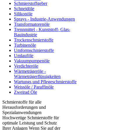
Schmierstoffgeber
Schneidöle
Silikonöle
Sprays - Industrie-Anwendungen
Transformatorenöle
Trennmittel - Kunststoff- Glas-
Bauindustrie
Trockenschmierstoffe
Turbinenöle
Umformschmierstoffe
Umlauföle
Vakuumpumpenöle
Verdichteröle
Wärmeträgeröle -
Wärmeträgerflüssigkeiten
Wartungs und Pflegeschmierstoffe
Weissöle / Paraffinöle
Zweirad Öle
Schmierstoffe für alle
Herausforderungen und
Spezialanwendungen
Hochwertige Schmierstoffe für
optimale Leistung und Schutz
Ihrer Anlagen Wenn Sie auf der