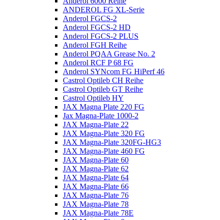
Anderol 6000 Reihe
ANDEROL FG XL-Serie
Anderol FGCS-2
Anderol FGCS-2 HD
Anderol FGCS-2 PLUS
Anderol FGH Reihe
Anderol PQAA Grease No. 2
Anderol RCF P 68 FG
Anderol SYNcom FG HiPerf 46
Castrol Optileb CH Reihe
Castrol Optileb GT Reihe
Castrol Optileb HY
JAX Magna Plate 220 FG
Jax Magna-Plate 1000-2
JAX Magna-Plate 22
JAX Magna-Plate 320 FG
JAX Magna-Plate 320FG-HG3
JAX Magna-Plate 460 FG
JAX Magna-Plate 60
JAX Magna-Plate 62
JAX Magna-Plate 64
JAX Magna-Plate 66
JAX Magna-Plate 76
JAX Magna-Plate 78
JAX Magna-Plate 78E