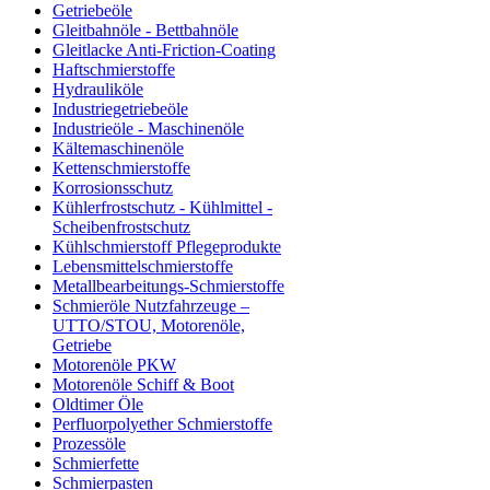
Getriebeöle
Gleitbahnöle - Bettbahnöle
Gleitlacke Anti-Friction-Coating
Haftschmierstoffe
Hydrauliköle
Industriegetriebeöle
Industrieöle - Maschinenöle
Kältemaschinenöle
Kettenschmierstoffe
Korrosionsschutz
Kühlerfrostschutz - Kühlmittel -
Scheibenfrostschutz
Kühlschmierstoff Pflegeprodukte
Lebensmittelschmierstoffe
Metallbearbeitungs-Schmierstoffe
Schmieröle Nutzfahrzeuge –
UTTO/STOU, Motorenöle,
Getriebe
Motorenöle PKW
Motorenöle Schiff & Boot
Oldtimer Öle
Perfluorpolyether Schmierstoffe
Prozessöle
Schmierfette
Schmierpasten