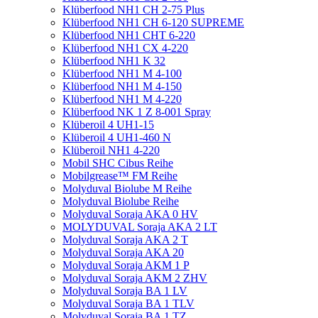
Klüberfood NH1 CH 2-75 Plus
Klüberfood NH1 CH 6-120 SUPREME
Klüberfood NH1 CHT 6-220
Klüberfood NH1 CX 4-220
Klüberfood NH1 K 32
Klüberfood NH1 M 4-100
Klüberfood NH1 M 4-150
Klüberfood NH1 M 4-220
Klüberfood NK 1 Z 8-001 Spray
Klüberoil 4 UH1-15
Klüberoil 4 UH1-460 N
Klüberoil NH1 4-220
Mobil SHC Cibus Reihe
Mobilgrease™ FM Reihe
Molyduval Biolube M Reihe
Molyduval Biolube Reihe
Molyduval Soraja AKA 0 HV
MOLYDUVAL Soraja AKA 2 LT
Molyduval Soraja AKA 2 T
Molyduval Soraja AKA 20
Molyduval Soraja AKM 1 P
Molyduval Soraja AKM 2 ZHV
Molyduval Soraja BA 1 LV
Molyduval Soraja BA 1 TLV
Molyduval Soraja BA 1 TZ