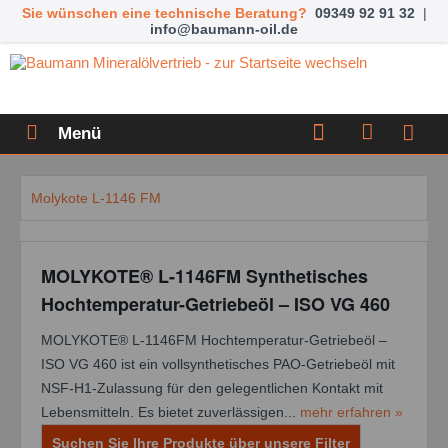
Sie wünschen eine technische Beratung?
09349 92 91 32
|
info@baumann-oil.de
Menü
Molykote L-1146 FM
MOLYKOTE® L-1146FM Synthetisches
Hochtemperatur-Getriebeöl – ISO VG 460
MOLYKOTE® L-1146FM Hochtemperatur-Getriebeöl –
ISO VG 460 ist ein vollsynthetisches PAO-Getriebeöl mit
NSF-H1-Zulassung für den gelegentlichen Kontakt mit
Lebensmitteln. Es bietet zuverlässigen...
mehr erfahren »
Suchen Sie Ihre Produkte über unsere Filter