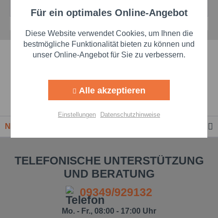
Details
Details
Für ein optimales Online-Angebot
Aktiv
Funktionale
Diese Website verwendet Cookies, um Ihnen die
Aktiv
Marketing
bestmögliche Funktionalität bieten zu können und
Schnelle Lieferzeiten
unser Online-Angebot für Sie zu verbessern.
Aktiv
Tracking
Beste Markenqualität
Alle akzeptieren
Aktiv
Personalisierung
Premium-Händler
Einstellungen
Datenschutzhinweise
Newsletter
Aktiv
Service
TELEFONISCHE UNTERSTÜTZUNG
Einstellungen speichern
UND BERATUNG
09349/929132
Mo. - Fr., 08:00 - 17:00 Uhr