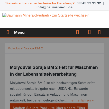
Sie wünschen eine technische Beratung?
09349 92 91 32
|
info@baumann-oil.de
Menü
Molyduval Soraja BM 2
Molyduval Soraja BM 2 Fett für Maschinen
in der Lebensmittelverarbeitung
Molyduval Soraja BM 2 ist ein hochwertiges Schmierfett
mit Lebensmittelfreigabe nach USDA H1. Es wurde
speziell für den Einsatz in Anlagen und Maschinen
entwickelt, bei denen gelegentlicher...
mehr erfahren »
Suchen Sie Ihre Produkte über unsere Filter