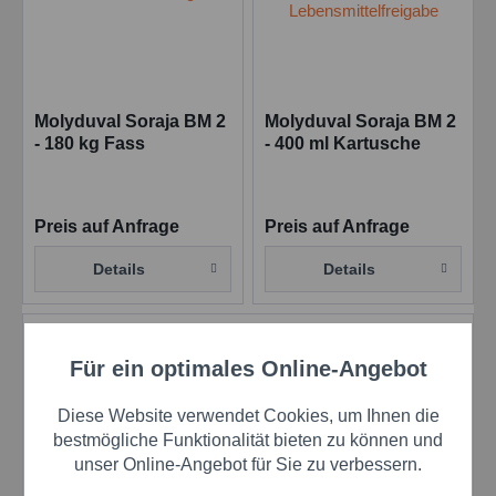
Molyduval Soraja BM 2
Molyduval Soraja BM 2
- 180 kg Fass
- 400 ml Kartusche
Schmierfett mit
Schmierfett mit
Lebensmittelfreigabe
Lebensmittelfreigabe
Preis auf Anfrage
Preis auf Anfrage
Details
Details
Eigenschaften
Für ein optimales Online-Angebot
Aktiv
Funktionale
sehr guter Korrosionsschutz
frei von Silikonen
Diese Website verwendet Cookies, um Ihnen die
Aktiv
Marketing
bestmögliche Funktionalität bieten zu können und
gut beständig gegen kaltes und heißes Wasser, auch
unser Online-Angebot für Sie zu verbessern.
Salzwasser
hervorragender Verschleißschutz