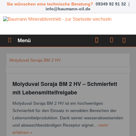
Sie wünschen eine technische Beratung?
09349 92 91 32
|
info@baumann-oil.de
Menü
Molyduval Soraja BM 2 HV
Molyduval Soraja BM 2 HV – Schmierfett
mit Lebensmittelfreigabe
Molyduval Soraja BM 2 HV ist ein hochwertiges
Schmierfett für den Einsatz in sensiblen Bereichen der
Lebensmittelproduktion. Dank seiner wasserabweisenden
und abwaschbeständigen Rezeptur eignet...
mehr
erfahren »