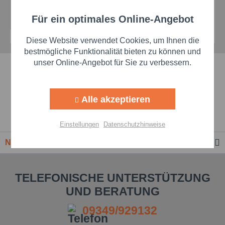
Details
Für ein optimales Online-Angebot
Aktiv
Funktionale
Diese Website verwendet Cookies, um Ihnen die
Aktiv
Marketing
bestmögliche Funktionalität bieten zu können und
unser Online-Angebot für Sie zu verbessern.
Schnelle Lieferzeiten
Aktiv
Tracking
Beste Markenqualität
Alle akzeptieren
Aktiv
Personalisierung
Premium-Händler
Einstellungen
Datenschutzhinweise
Aktiv
Service
Newsletter
Einstellungen speichern
TELEFONISCHE UNTERSTÜTZUNG
UND BERATUNG
09349/929132