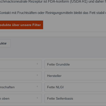
schmacksneutrale Rezeptur ist FDA-konform (USDA H1) und daher für
ontakt mit Fruchtsäften oder Reinigungsmitteln bleibt das Fett stabi
odukte über unsere Filter
ukte
Fette Grundöle
Weissöl med.
Hersteller
hmierstoff
MOLYDUVAL
nschaften
Fette NLGI
ständig
NLGI 2
h oben
Fette Seifenbasis