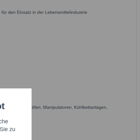
ür den Einsatz in der Lebensmittelindustrie
ot
enöfen, Drehrohröfen, Manipulatoren, Kühlbettanlagen,
che
Sie zu