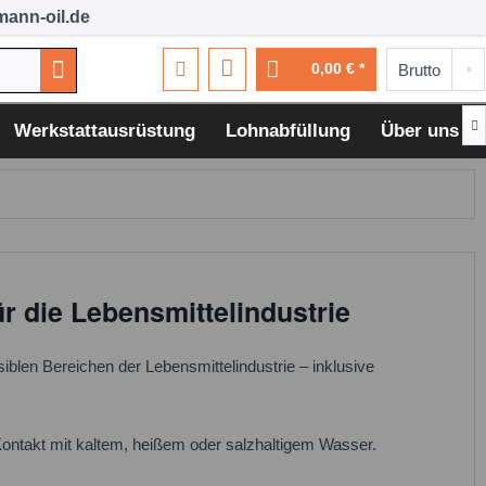
ann-oil.de
0,00 € *

Werkstattausrüstung
Lohnabfüllung
Über uns
r die Lebensmittelindustrie
siblen Bereichen der Lebensmittelindustrie – inklusive
ontakt mit kaltem, heißem oder salzhaltigem Wasser.