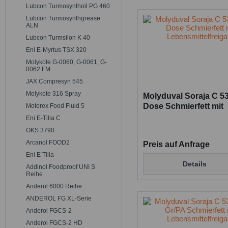
Lubcon Turmosynthoil PG 460
140 °C
Hochtemperatu
Lubcon Turmosynthgrease
Hohes Drucka
ALN
NSF-H1
Lubcon Turmsilon K 40
Eni E-Myrtus TSX 320
Molykote G-0060, G-0061, G-
0062 FM
JAX Compresyn 545
Molykote 316 Spray
Molyduval Soraja C 53
Dose Schmierfett mit
Motorex Food Fluid 5
Lebensmittelfreigabe
Eni E-Tilia C
OKS 3790
Arcanol FOOD2
Preis auf Anfrage
Eni E Tilia
Details
Addinol Foodproof UNI S
Reihe
Anderol 6000 Reihe
ANDEROL FG XL-Serie
Anderol FGCS-2
Anderol FGCS-2 HD