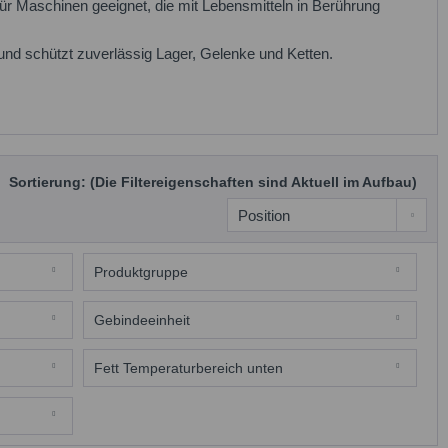
 Maschinen geeignet, die mit Lebensmitteln in Berührung
l und schützt zuverlässig Lager, Gelenke und Ketten.
Sortierung: (Die Filtereigenschaften sind Aktuell im Aufbau)
Produktgruppe
Schmierfette
Gebindeeinheit
1 kg Dose
Fett Temperaturbereich unten
5 kg Eimer
-20
18 kg Eimer
100 g Tube