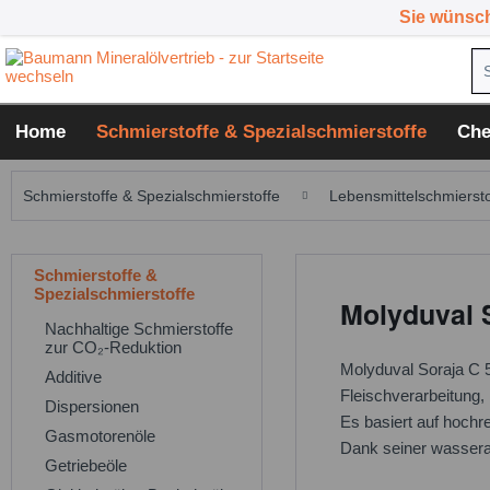
Sie wünsc
Home
Schmierstoffe & Spezialschmierstoffe
Che
Schmierstoffe & Spezialschmierstoffe
Lebensmittelschmiersto
Schmierstoffe &
Spezialschmierstoffe
Molyduval S
Nachhaltige Schmierstoffe
zur CO₂-Reduktion
Molyduval Soraja C 53
Additive
Fleischverarbeitung, 
Dispersionen
Es basiert auf hoch
Gasmotorenöle
Dank seiner wassera
Getriebeöle