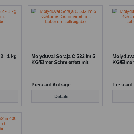
Aluminiumkomplexseife
rfett
ufnahmevermögen
2 - 1 kg
Molyduval Soraja C 532 im 5
Molyduval
KG/Eimer Schmierfett mit
KG/Eimer 
Lebensmittelfreigabe
Lebensmi
Preis auf Anfrage
Preis auf
Details