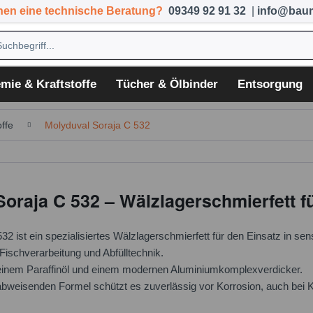
hen eine technische Beratung?
09349 92 91 32
|
info@baum
mie & Kraftstoffe
Tücher & Ölbinder
Entsorgung
ffe
Molyduval Soraja C 532
oraja C 532 – Wälzlagerschmierfett fü
2 ist ein spezialisiertes Wälzlagerschmierfett für den Einsatz in sen
Fischverarbeitung und Abfülltechnik.
reinem Paraffinöl und einem modernen Aluminiumkomplexverdicker.
bweisenden Formel schützt es zuverlässig vor Korrosion, auch bei K