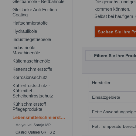
Gleitbahnöle - Bettbahnöle
Die geruchs- und ge
kommen könnten.
Gleitlacke Anti-Friction-
Coating
Selbst bei häufigem K
Haftschmierstoffe
Hydrauliköle
Suchen Sie Ihre Pr
Industriegetriebeöle
Industrieöle -
Maschinenöle
Filtern Sie Ihre Prod
Kältemaschinenöle
Kettenschmierstoffe
Korrosionsschutz
Hersteller
Kühlerfrostschutz -
Kühlmittel -
Scheibenfrostschutz
Molyduval
Einsatzgebiete
Kühlschmierstoff
Pflegeprodukte
Lebensmittelsc
Fette Anwendungseige
Lebensmittelschmierstoffe
Molyduval Soraja MP
Chemikalienbe
Fett Temperaturbereic
Castrol Optileb GR FS 2
EP Fett