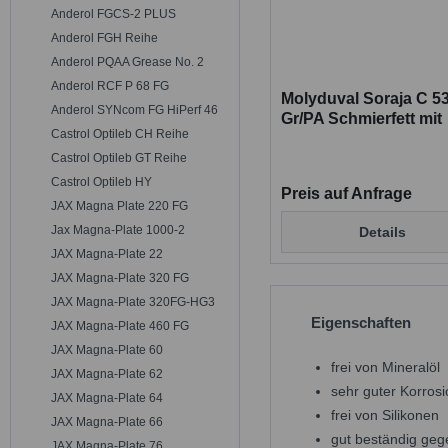
Anderol FGCS-2 PLUS
Anderol FGH Reihe
Anderol PQAA Grease No. 2
Anderol RCF P 68 FG
Molyduval Soraja C 53
Anderol SYNcom FG HiPerf 46
Gr/PA Schmierfett mit
Castrol Optileb CH Reihe
Lebensmittelfreigabe
Castrol Optileb GT Reihe
Castrol Optileb HY
Preis auf Anfrage
JAX Magna Plate 220 FG
Jax Magna-Plate 1000-2
Details
JAX Magna-Plate 22
JAX Magna-Plate 320 FG
JAX Magna-Plate 320FG-HG3
Eigenschaften
JAX Magna-Plate 460 FG
JAX Magna-Plate 60
frei von Mineralöl
JAX Magna-Plate 62
sehr guter Korros
JAX Magna-Plate 64
frei von Silikonen
JAX Magna-Plate 66
gut beständig geg
JAX Magna-Plate 76